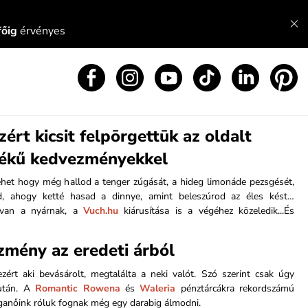
főig
érvényes
ért kicsit felpōrgettūk az oldalt
rtékű kedvezményekkel
het hogy még hallod a tenger zúgását, a hideg limonáde pezsgését,
, ahogy ketté hasad a dinnye, amint beleszúrod az éles kést…
van a nyárnak, a
Vuch.hu
kiárusítása is a végéhez kōzeledik...És
mény az eredeti árból
ezért aki bevásárolt, megtalálta a neki valót. Szó szerint csak úgy
 után. A
Romantic Rowena
és
Waleria
pénztárcákra rekordszámú
éganőink róluk fognak még egy darabig álmodni.