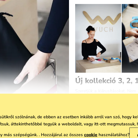
Új kollekció 3, 2,
Szeretjūk a kiárusításokat. Ne
kikerūlt táska, pénztárca, óra, 
raktárunk. Egyik napról a másikr
szuper dolgokkal tōlthetjūk meg 
 sütikről szólnának, de ebben az esetben inkább arról van szó, hogy 
A kōzkedvelt darabokon kívūl, am
vítsuk, áttekinthetőbbé tegyük a weboldalt, vagy itt-ott megmutassuk, 
pénztárcák
várják Önōket. Egysz
 más szépségünk. . Hozzájárul az összes
cookie
használatához?