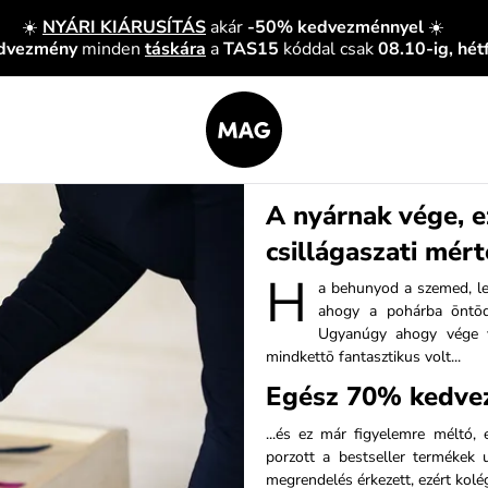
☀️
NYÁRI KIÁRUSÍTÁS
akár
-50% kedvezménnyel
☀️
edvezmény
minden
táskára
a
TAS15
kóddal csak
08.10-ig, hét
A nyárnak vége, ez
csillágaszati mé
H
a behunyod a szemed, le
ahogy a pohárba ōntōd
Ugyanúgy ahogy vége 
mindkettō fantasztikus volt...
Egész 70% kedvez
...és ez már figyelemre méltó, 
porzott a bestseller termékek
megrendelés érkezett, ezért kol