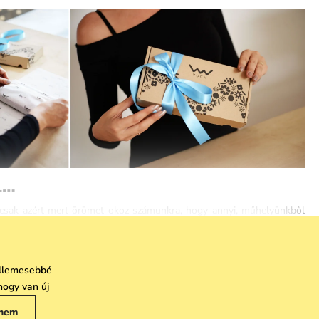
 1…
m csak azért mert ōrōmet okoz számunkra, hogy annyi, műhelyūnkből
ékszer és sok más kiegészítō járja a világot, hanem mert így kiūrūl a
a a polcok szinte ūresen konganak, és mi már alig várjuk, hogy milyen
ismét...
kellemesebbé
iket újrarendeltūnk, fantasztikus új női
hátizsákok
,
utazótáskák
és
hogy van új
erűen lesz minek ōrūlni,
igérjūk
!
nem