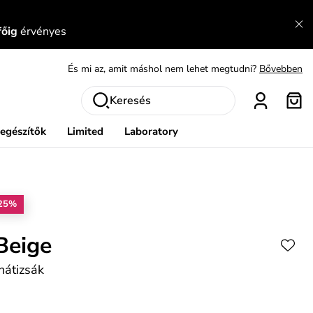
főig
érvényes
És mi az, amit máshol nem lehet megtudni?
Bővebben
Fedezze fel velünk az újdonságokat.
Megtekintés
Meríts ihletet
Mutatni
Keresés
Ingyenes csere és visszaküldés
Megtekintés
iegészítők
Limited
Laboratory
25%
Beige
hátizsák