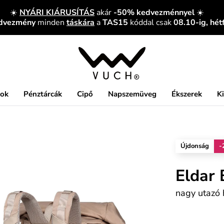
☀️
NYÁRI KIÁRUSÍTÁS
akár
-50% kedvezménnyel
☀️
edvezmény
minden
táskára
a
TAS15
kóddal csak
08.10-ig, hét
kok
Pénztárcák
Cipő
Napszemüveg
Ékszerek
K
Újdonság
-
Eldar 
nagy utazó 