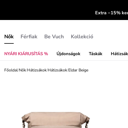
Extra −15% k
Nők
Férfiak
Be Vuch
Kollekció
NYÁRI KIÁRUSÍTÁS %
Újdonságok
Táskák
Hátizsá
Főoldal
/
Nők
/
Hátizsákok
/
Hátizsákok
/
Eldar Beige