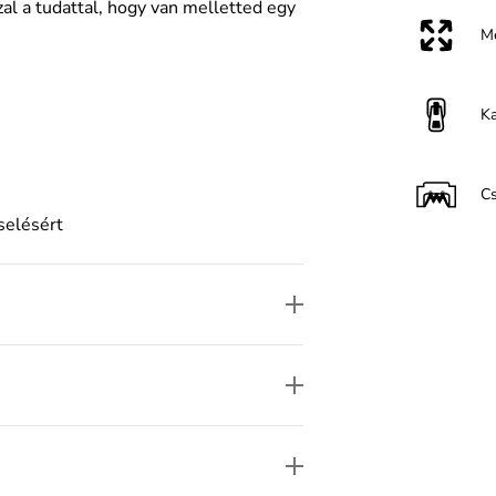
zal a tudattal, hogy van melletted egy
M
K
Cs
selésért