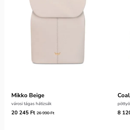
Mikko Beige
Coal
városi tágas hátizsák
pöttyö
20 245 Ft
8 12
26 990 Ft