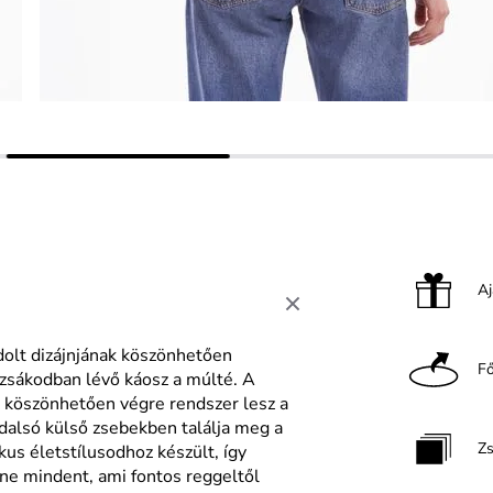
A
dolt dizájnjának köszönhetően
F
zsákodban lévő káosz a múlté. A
 köszönhetően végre rendszer lesz a
dalsó külső zsebekben találja meg a
Z
kus életstílusodhoz készült, így
nne mindent, ami fontos reggeltől