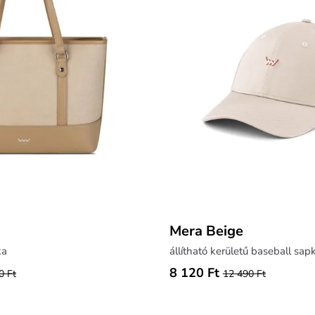
Mera Beige
ka
állítható kerületű baseball sap
8 120 Ft
0 Ft
12 490 Ft