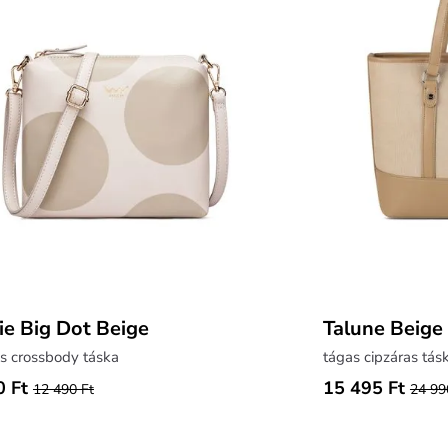
ie Big Dot Beige
Talune Beige
s crossbody táska
tágas cipzáras tás
0 Ft
15 495 Ft
12 490 Ft
24 99