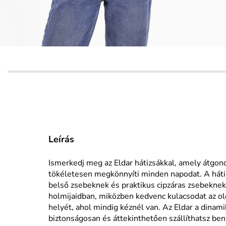
Leírás
Ismerkedj meg az Eldar hátizsákkal, amely átgon
tökéletesen megkönnyíti minden napodat. A háti
belső zsebeknek és praktikus cipzáras zsebeknek
holmijaidban, miközben kedvenc kulacsodat az ol
helyét, ahol mindig kéznél van. Az Eldar a dinami
biztonságosan és áttekinthetően szállíthatsz be