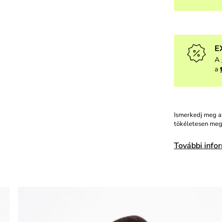
E
A
a
Ismerkedj meg az
tökéletesen meg
További info