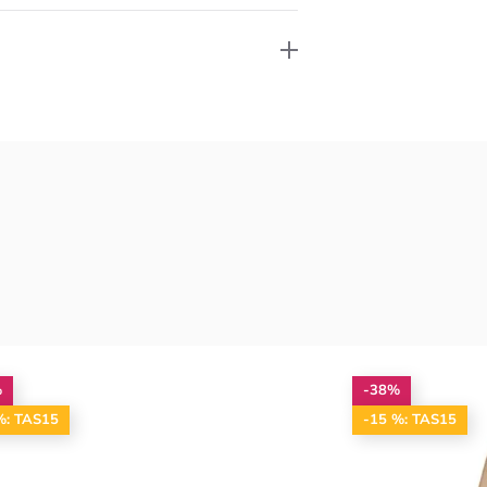
%
-38%
%: TAS15
-15 %: TAS15