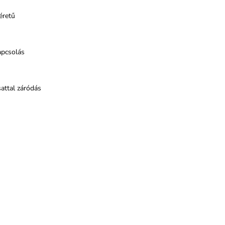
éretű
apcsolás
attal záródás