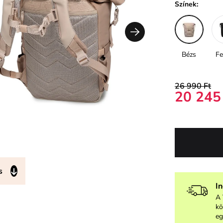
Színek:
Bézs
Fe
26 990 Ft
20 245
s
I
A 
kö
eg