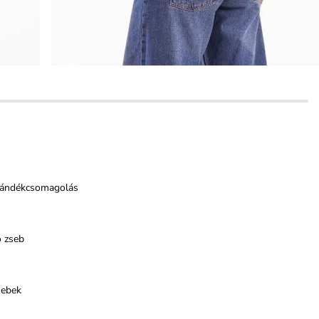
jándékcsomagolás
ő zseb
sebek