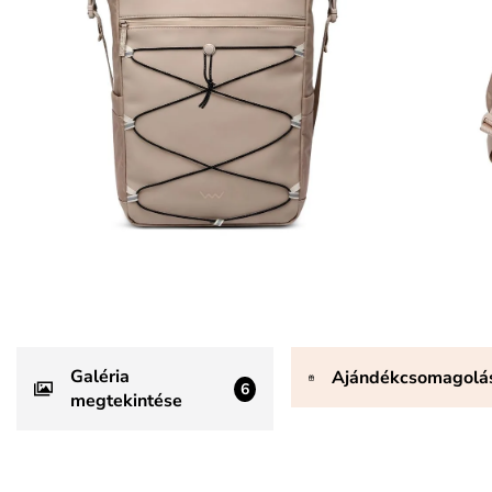
Galéria
Ajándékcsomagolá
6
megtekintése