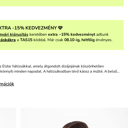
XTRA -15% KEDVEZMÉNY 🩷
nyári kiárusítás
keretében
extra −15% kedvezményt
adtunk
táskákra
a
TAS15
kóddal. Már csak
08.10-ig, hétfőig
érvényes.
 Eldar hátizsákkal, amely átgondolt dizájnjának köszönhetően
könnyíti minden napodat. A hátizsákodban lévő káosz a múlté. A belső…
rmációk