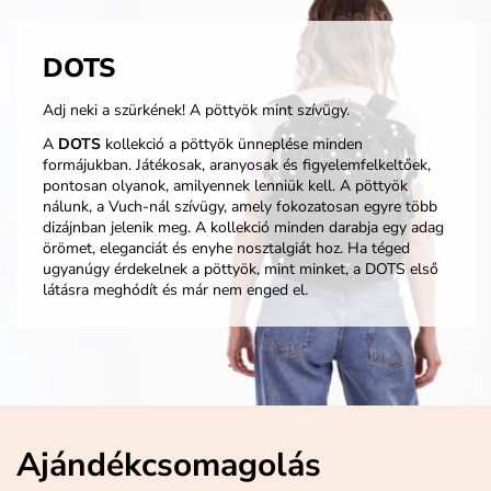
DOTS
Adj neki a szürkének! A pöttyök mint szívügy.
A
DOTS
kollekció a pöttyök ünneplése minden
formájukban. Játékosak, aranyosak és figyelemfelkeltőek,
pontosan olyanok, amilyennek lenniük kell. A pöttyök
nálunk, a Vuch-nál szívügy, amely fokozatosan egyre több
dizájnban jelenik meg. A kollekció minden darabja egy adag
örömet, eleganciát és enyhe nosztalgiát hoz. Ha téged
ugyanúgy érdekelnek a pöttyök, mint minket, a DOTS első
látásra meghódít és már nem enged el.
Ajándékcsomagolás