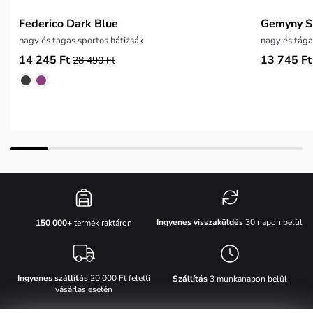
Federico Dark Blue
Gemyny S
nagy és tágas sportos hátizsák
nagy és tága
14 245 Ft
13 745 Ft
28 490 Ft
Ingyenes visszaküldés
30 napon belül
150 000+
termék raktáron
Ingyenes szállítás
20 000 Ft feletti
Szállítás
3 munkanapon belül
vásárlás esetén