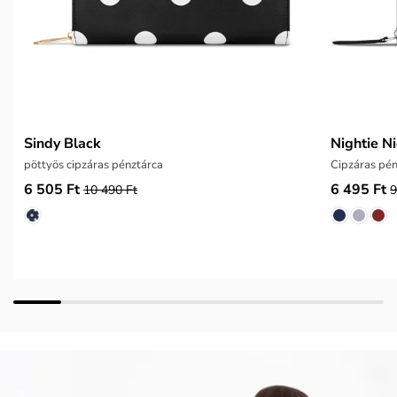
Sindy Black
Nightie Ni
pöttyös cipzáras pénztárca
Cipzáras pén
6 505 Ft
6 495 Ft
10 490 Ft
9