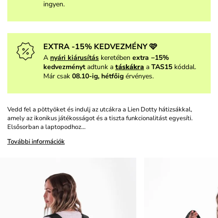
ingyen.
EXTRA -15% KEDVEZMÉNY 🩷
A
nyári kiárusítás
keretében
extra −15%
kedvezményt
adtunk a
táskákra
a
TAS15
kóddal.
Már csak
08.10-ig, hétfőig
érvényes.
Vedd fel a pöttyöket és indulj az utcákra a Lien Dotty hátizsákkal,
amely az ikonikus játékosságot és a tiszta funkcionalitást egyesíti.
Elsősorban a laptopodhoz…
További információk