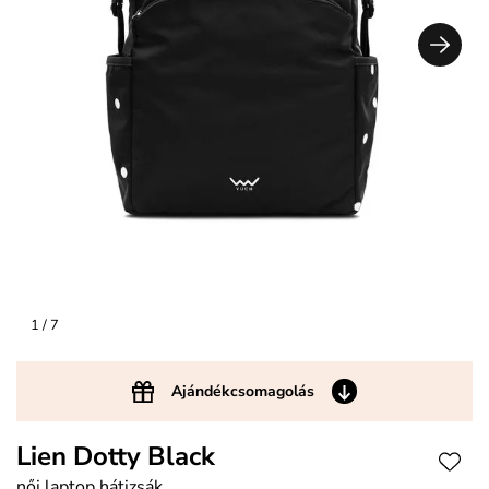
1
/ 7
Ajándékcsomagolás
Lien Dotty Black
női laptop hátizsák