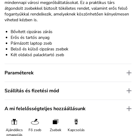
mindennapi városi megpróbáltatásokat. Ez a praktikus társ
átgondolt zsebekkel biztosít tökéletes rendet, valamint erős felső
fogantyúkkal rendelkezik, amelyeknek köszönhetően kényelmesen
viheted kézben is.
Bővített cipzáras zárás
Erős és tartós anyag
Párnázott laptop zseb
Belső és külső cipzáras zsebek
Két oldalsó palacktartó zseb
Paraméterek
Szállítás és fizetési mód
A mi felelősségteljes hozzáállásunk
Ajándékcs
Fő zseb
Zsebek
Kapcsolás
omagolás