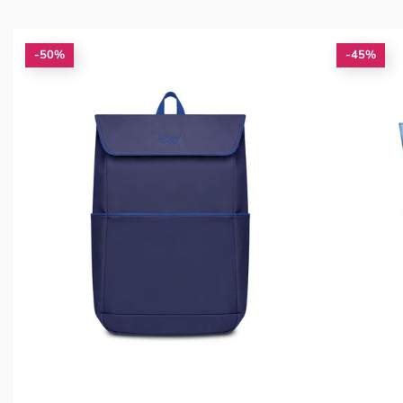
-50%
-45%