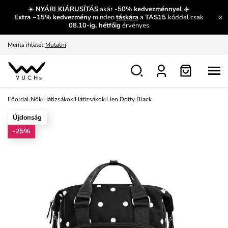
És mi az, amit máshol nem lehet megtudni?
Bővebben
☀️
NYÁRI KIÁRUSÍTÁS
akár
-50% kedvezménnyel
☀️
Extra −15% kedvezmény
minden
táskára
a
TAS15
kóddal csak
Fedezze fel velünk az újdonságokat.
Megtekintés
08.10-ig, hétfőig
érvényes
Meríts ihletet
Mutatni
Ingyenes csere és visszaküldés
Megtekintés
Főoldal
/
Nők
/
Hátizsákok
/
Hátizsákok
/
Lien Dotty Black
Újdonság
-25%