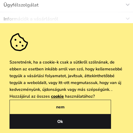
Ügyfélszolgálat
Munkanapokon Hé-Pé: 8-17h óráig
Információk a vásárlásról
info@vuch.hu
Kapcsolat
Egyéb információk
+36 1 808 9989
Gyakori kérdések
Rólunk
Ne maradj le semmiről!
Anyagok és karbantartás
Karrier
Szállítás és fizetés
Újdonságok
Kedvezmények
Akció
Ajándék utalványok
Szeretnénk, ha a cookie-k csak a sütikről szólnának, de
Visszaküldés és reklamáció
ebben az esetben inkább arról van szó, hogy kellemesebbé
Vállalatok számára
Feliratkozni
tegyük a vásárlási folyamatot, javítsuk, áttekinthetőbbé
We Care
tegyük a weboldalt, vagy itt-ott megmutassuk, hogy van új
A személyes adatok védelmének alapelvei
itt
Vuchlook
kedvezményünk, újdonságunk vagy más szépségünk. .
Copyright © 2026 Vuch s.r.o. Minden jog fenntartva. Technikailag biztosítja
Hozzájárul az összes
cookie
használatához?
Üzletek
Praha
Simplia.cz
nem
Általános üzleti feltételek
Adatvédelmi irányelvek
Ok
Magyar