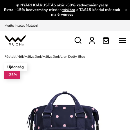
És mi az, amit máshol nem lehet megtudni?
Bővebben
☀️
NYÁRI KIÁRUSÍTÁS
akár
-50% kedvezménnyel
☀️
Extra −15% kedvezmény
minden
táskára
a
TAS15
kóddal már
csak
Fedezze fel velünk az újdonságokat.
Megtekintés
ma érvényes
Meríts ihletet
Mutatni
Ingyenes csere és visszaküldés
Megtekintés
Főoldal
/
Nők
/
Hátizsákok
/
Hátizsákok
/
Lien Dotty Blue
Újdonság
-25%