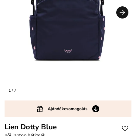
1
/ 7
Ajándékcsomagolás
Lien Dotty Blue
női laptop hátizsák