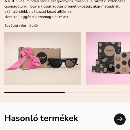
A VUCH-nál minden rendelést gyönyörű, masnival ellátott díszdobozba
csomagolunk, hogy a kicsomagolás örömet okozzon, akár magadnak,
akár ajándékba a hozzád közel állóknak.
Nem kell aggódni a csomagolás miatt.
További információk
Hasonló termékek