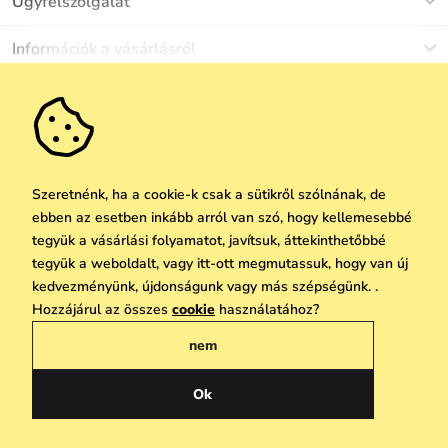
Ügyfélszolgálat
Munkanapokon Hé-Pé: 8-17h óráig
Információk a vásárlásról
info@vuch.hu
Kapcsolat
Egyéb információk
+36 1 808 9989
Gyakori kérdések
Rólunk
Ne maradj le semmiről!
Anyagok és karbantartás
Karrier
Szállítás és fizetés
Újdonságok
Kedvezmények
Akció
Ajándék utalványok
Szeretnénk, ha a cookie-k csak a sütikről szólnának, de
Visszaküldés és reklamáció
ebben az esetben inkább arról van szó, hogy kellemesebbé
Vállalatok számára
Feliratkozni
tegyük a vásárlási folyamatot, javítsuk, áttekinthetőbbé
We Care
tegyük a weboldalt, vagy itt-ott megmutassuk, hogy van új
A személyes adatok védelmének alapelvei
itt
Vuchlook
kedvezményünk, újdonságunk vagy más szépségünk. .
Copyright © 2026 Vuch s.r.o. Minden jog fenntartva. Technikailag biztosítja
Hozzájárul az összes
cookie
használatához?
Üzletek
Praha
Simplia.cz
nem
Általános üzleti feltételek
Adatvédelmi irányelvek
Ok
Magyar