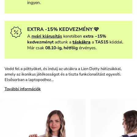
ingyen.
EXTRA -15% KEDVEZMÉNY 🩷
A
nyári kiárusítás
keretében
extra −15%
kedvezményt
adtunk a
táskákra
a
TAS15
kóddal.
Már csak
08.10-ig, hétfőig
érvényes.
Vedd fel a pöttyöket, és indulj az utcákra a Lien Dotty hátizsákkal,
amely az ikonikus játékosságot és a tiszta funkcionalitást egyesíti.
Elsősorban a laptopodhoz…
További információk