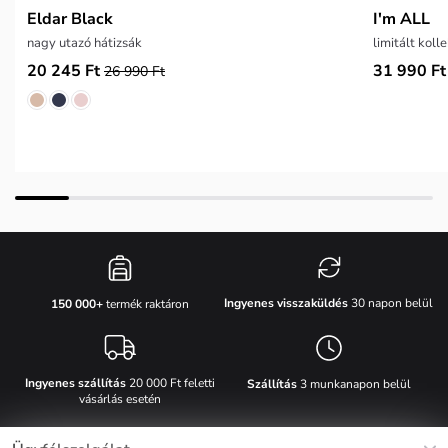
Eldar Black
I'm ALL
nagy utazó hátizsák
limitált koll
20 245 Ft
31 990 Ft
26 990 Ft
Ingyenes visszaküldés
30 napon belül
150 000+
termék raktáron
Ingyenes szállítás
20 000 Ft feletti
Szállítás
3 munkanapon belül
vásárlás esetén