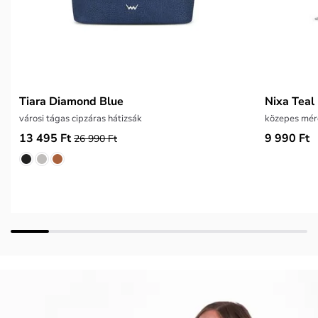
Tiara Diamond Blue
Nixa Teal
városi tágas cipzáras hátizsák
közepes mére
13 495 Ft
9 990 Ft
26 990 Ft