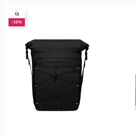
Új
-25%