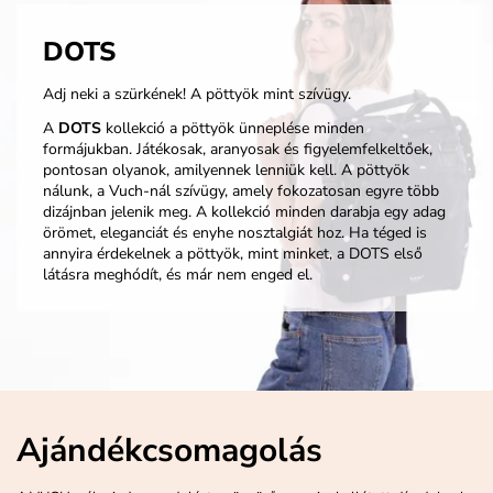
DOTS
Adj neki a szürkének! A pöttyök mint szívügy.
A
DOTS
kollekció a pöttyök ünneplése minden
formájukban. Játékosak, aranyosak és figyelemfelkeltőek,
pontosan olyanok, amilyennek lenniük kell. A pöttyök
nálunk, a Vuch-nál szívügy, amely fokozatosan egyre több
dizájnban jelenik meg. A kollekció minden darabja egy adag
örömet, eleganciát és enyhe nosztalgiát hoz. Ha téged is
annyira érdekelnek a pöttyök, mint minket, a DOTS első
látásra meghódít, és már nem enged el.
Ajándékcsomagolás