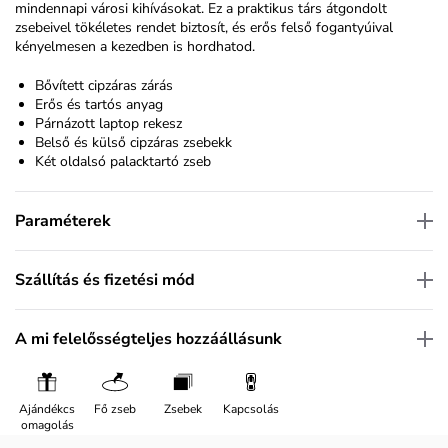
mindennapi városi kihívásokat. Ez a praktikus társ átgondolt
zsebeivel tökéletes rendet biztosít, és erős felső fogantyúival
kényelmesen a kezedben is hordhatod.
Bővített cipzáras zárás
Erős és tartós anyag
Párnázott laptop rekesz
Belső és külső cipzáras zsebekk
Két oldalsó palacktartó zseb
Paraméterek
Szállítás és fizetési mód
A mi felelősségteljes hozzáállásunk
Ajándékcs
Fő zseb
Zsebek
Kapcsolás
omagolás