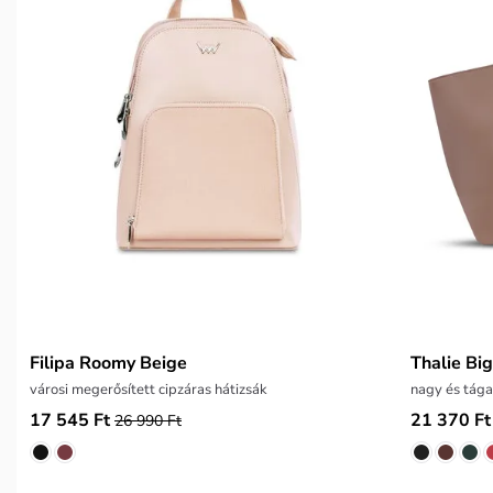
Filipa Roomy Beige
Thalie Bi
városi megerősített cipzáras hátizsák
nagy és tága
17 545 Ft
21 370 Ft
26 990 Ft