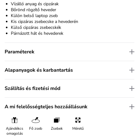
Vízálló anyag és cipzárak
Bőrönd rögzítő heveder
Külön belső laptop zseb
Kis cipzáras zsebecske a hevederén
Külső cipzáras zsebecskék
Párnázott hát és hevederek
Paraméterek
Alapanyagok és karbantartás
Szállítás és fizetési mód
A mi felelősségteljes hozzáállásunk
Ajándékcs
Fő zseb
Zsebek
Méretű
omagolás