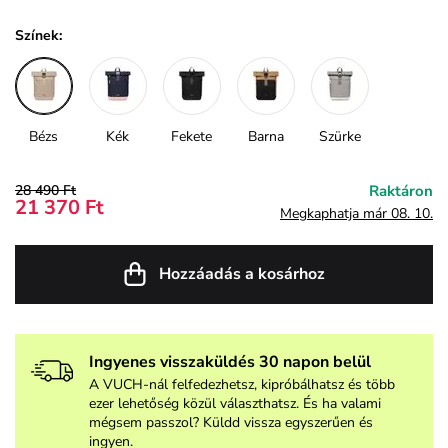
Színek:
Bézs
Kék
Fekete
Barna
Szürke
28 490 Ft
Raktáron
21 370 Ft
Megkaphatja már 08. 10.
Hozzáadás a kosárhoz
Ingyenes visszaküldés 30 napon belül
A VUCH-nál felfedezhetsz, kipróbálhatsz és több
ezer lehetőség közül választhatsz. És ha valami
mégsem passzol? Küldd vissza egyszerűen és
ingyen.