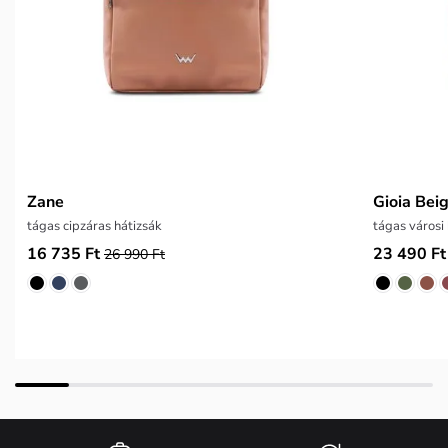
Zane
Gioia Bei
tágas cipzáras hátizsák
tágas városi
16 735 Ft
23 490 Ft
26 990 Ft