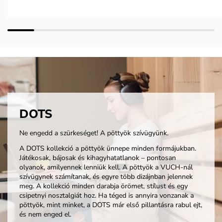
DOTS
Ne engedd a szürkeséget! A pöttyök szívügyünk.
A DOTS kollekció a pöttyök ünnepe minden formájukban.
Játékosak, bájosak és kihagyhatatlanok – pontosan
olyanok, amilyennek lenniük kell. A pöttyök a VUCH-nál
szívügynek számítanak, és egyre több dizájnban jelennek
meg. A kollekció minden darabja örömet, stílust és egy
csipetnyi nosztalgiát hoz. Ha téged is annyira vonzanak a
pöttyök, mint minket, a DOTS már első pillantásra rabul ejt,
és nem enged el.