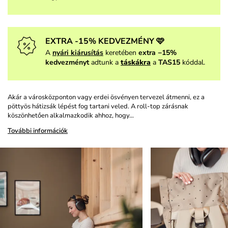
EXTRA -15% KEDVEZMÉNY 🩷
A
nyári kiárusítás
keretében
extra −15%
kedvezményt
adtunk a
táskákra
a
TAS15
kóddal.
Akár a városközponton vagy erdei ösvényen tervezel átmenni, ez a
pöttyös hátizsák lépést fog tartani veled. A roll-top zárásnak
köszönhetően alkalmazkodik ahhoz, hogy…
További információk