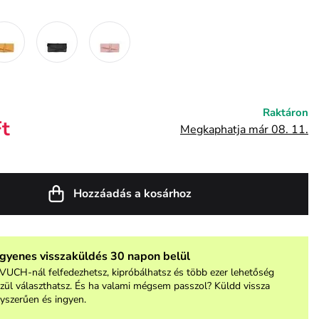
Raktáron
Ft
Megkaphatja már 08. 11.
Hozzáadás a kosárhoz
ngyenes visszaküldés 30 napon belül
VUCH-nál felfedezhetsz, kipróbálhatsz és több ezer lehetőség
zül választhatsz. És ha valami mégsem passzol? Küldd vissza
yszerűen és ingyen.