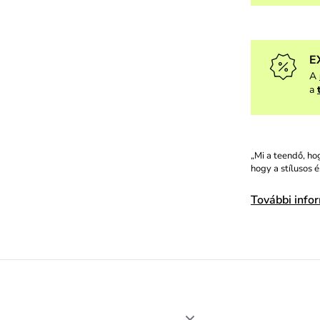
E
A
a
„Mi a teendő, ho
hogy a stílusos 
További info