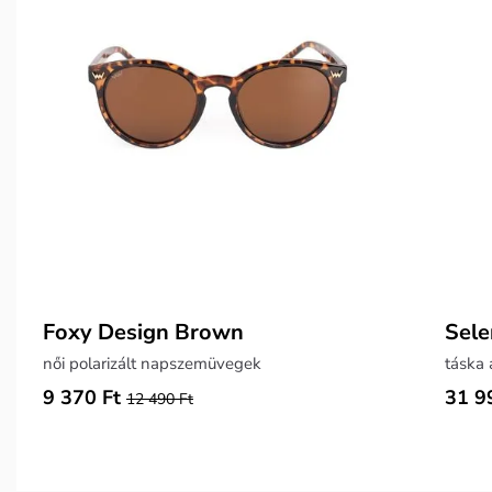
Foxy Design Brown
Sele
női polarizált napszemüvegek
9 370 Ft
31 9
12 490 Ft