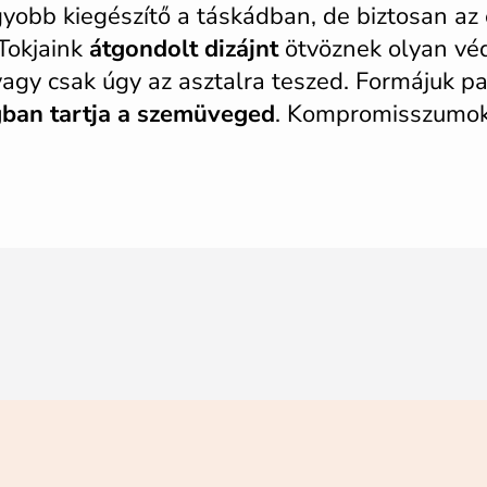
obb kiegészítő a táskádban, de biztosan az
 Tokjaink
átgondolt dizájnt
ötvöznek olyan vé
vagy csak úgy az asztalra teszed. Formájuk p
gban tartja a szemüveged
. Kompromisszumok