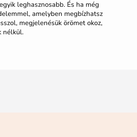
 egyik leghasznosabb. És ha még
delemmel, amelyben megbízhatsz
asszol, megjelenésük örömet okoz,
 nélkül.