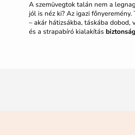
A szemüvegtok talán nem a legnagy
jól is néz ki? Az igazi főnyeremény.
– akár hátizsákba, táskába dobod, 
és a strapabíró kialakítás
biztonsá