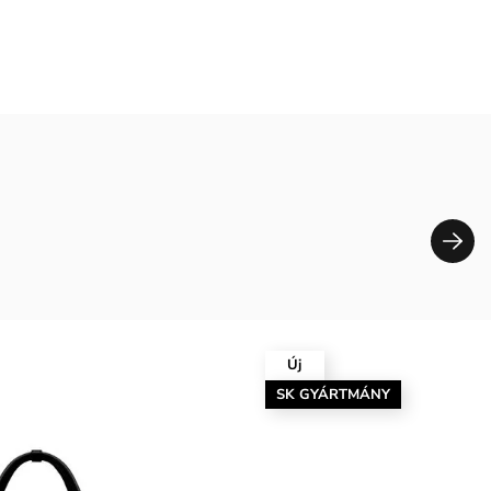
Új
SK GYÁRTMÁNY