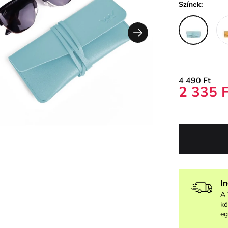
Színek:
4 490 Ft
2 335 
I
A 
kö
eg