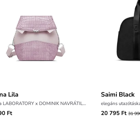
na Lila
Saimi Black
táska a LABORATORY x DOMINIK NAVRÁTIL kollekciójából
elegáns utazótáska
90 Ft
20 795 Ft
31 99