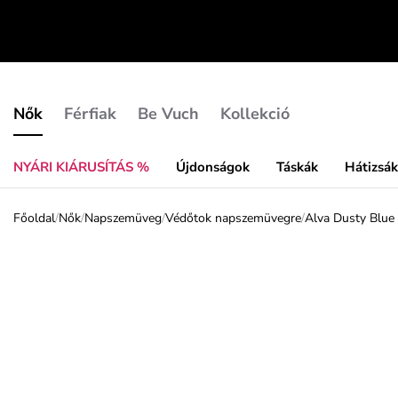
Nők
Férfiak
Be Vuch
Kollekció
NYÁRI KIÁRUSÍTÁS %
Újdonságok
Táskák
Hátizsá
Főoldal
/
Nők
/
Napszemüveg
/
Védőtok napszemüvegre
/
Alva Dusty Blue