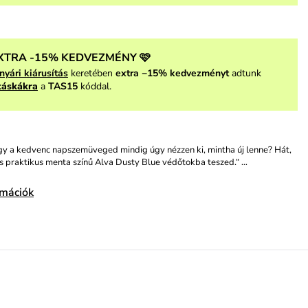
XTRA -15% KEDVEZMÉNY 🩷
nyári kiárusítás
keretében
extra −15% kedvezményt
adtunk
táskákra
a
TAS15
kóddal.
gy a kedvenc napszemüveged mindig úgy nézzen ki, mintha új lenne? Hát,
és praktikus menta színű Alva Dusty Blue védőtokba teszed.“ …
rmációk