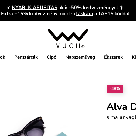
☀️
NYÁRI KIÁRUSÍTÁS
akár
-50% kedvezménnyel
☀️
Extra −15% kedvezmény
minden
táskára
a
TAS15
kóddal
kok
Pénztárcák
Cipő
Napszemüveg
Ékszerek
K
-48%
Alva 
sima anyag