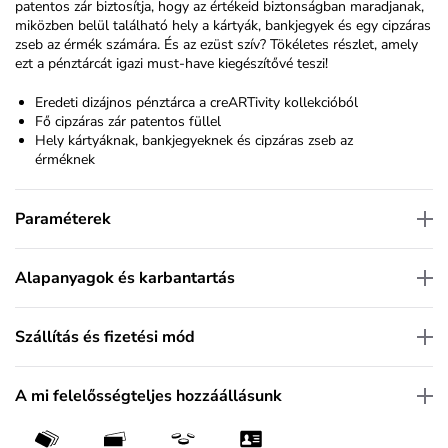
patentos zár biztosítja, hogy az értékeid biztonságban maradjanak,
miközben belül található hely a kártyák, bankjegyek és egy cipzáras
zseb az érmék számára. És az ezüst szív? Tökéletes részlet, amely
ezt a pénztárcát igazi must-have kiegészítővé teszi!
Eredeti dizájnos pénztárca a creARTivity kollekcióból
Fő cipzáras zár patentos füllel
Hely kártyáknak, bankjegyeknek és cipzáras zseb az
érméknek
Paraméterek
Alapanyagok és karbantartás
Szállítás és fizetési mód
A mi felelősségteljes hozzáállásunk