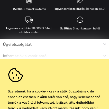
Ingyenes visszaküldés
30 napon belül
150 000+
termék raktáron
Ingyenes szállítás
20 000 Ft feletti
Szállítás
3 munkanapon belül
vásárlás esetén
Ügyfélszolgálat
Munkanapokon Hé-Pé: 8-17h óráig
Információk a vásárlásról
info@vuch.hu
Kapcsolat
Egyéb információk
+36 1 808 9989
Gyakori kérdések
Rólunk
Ne maradj le semmiről!
Anyagok és karbantartás
Karrier
Szállítás és fizetés
Újdonságok
Kedvezmények
Akció
Ajándék utalványok
Szeretnénk, ha a cookie-k csak a sütikről szólnának, de
Visszaküldés és reklamáció
ebben az esetben inkább arról van szó, hogy kellemesebbé
Vállalatok számára
Feliratkozni
tegyük a vásárlási folyamatot, javítsuk, áttekinthetőbbé
We Care
tegyük a weboldalt, vagy itt-ott megmutassuk, hogy van új