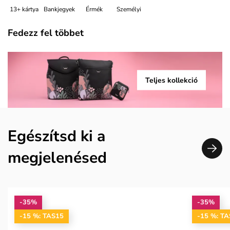
13+ kártya
Bankjegyek
Érmék
Személyi
Fedezz fel többet
Teljes kollekció
Egészítsd ki a
megjelenésed
-35%
-35%
-15 %: TAS15
-15 %: T