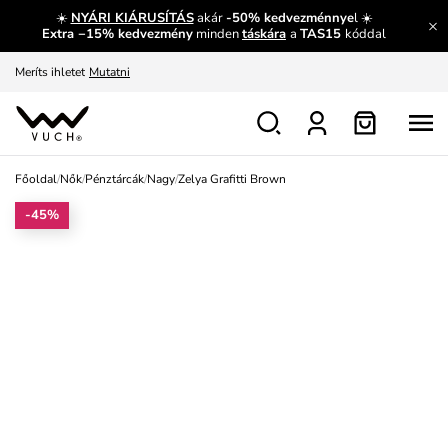
☀️
NYÁRI KIÁRUSÍTÁS
akár
-50% kedvezménnye
l ☀️
Fedezze fel velünk az újdonságokat.
Megtekintés
Extra −15% kedvezmény
minden
táskára
a
TAS15
kóddal
Meríts ihletet
Mutatni
Ingyenes csere és visszaküldés
Megtekintés
Főoldal
/
Nők
/
Pénztárcák
/
Nagy
/
Zelya Grafitti Brown
-45%