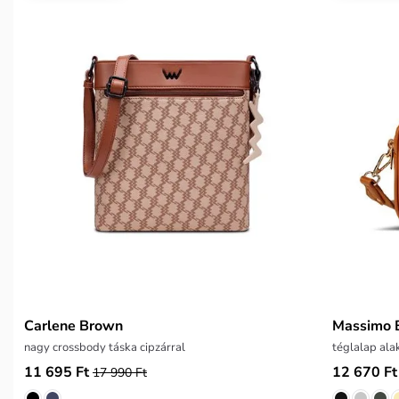
Carlene Brown
Massimo 
nagy crossbody táska cipzárral
téglalap ala
11 695 Ft
12 670 Ft
17 990 Ft