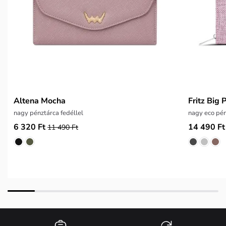
Altena Mocha
Fritz Big 
nagy pénztárca fedéllel
nagy eco pén
6 320 Ft
14 490 Ft
11 490 Ft