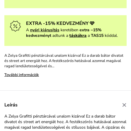
EXTRA -15% KEDVEZMÉNY 🩷
A
nyári kiárusítás
keretében
extra −15%
kedvezményt
adtunk a
táskákra
a
TAS15
kóddal.
A Zelya Grafitti pénztárcával unalom kizárva! Ez a darab bátor divatot
és street art energiát hoz. A festékszórós hatásával azonnal magával
ragad lendületességével és…
További információk
Leírás
A Zelya Grafitti pénztárcával unalom kizárva! Ez a darab bátor
divatot és street art energiát hoz. A festékszórós hatásával azonnal
magával ragad lendületességével és stílusos bájával. A cipzáras és