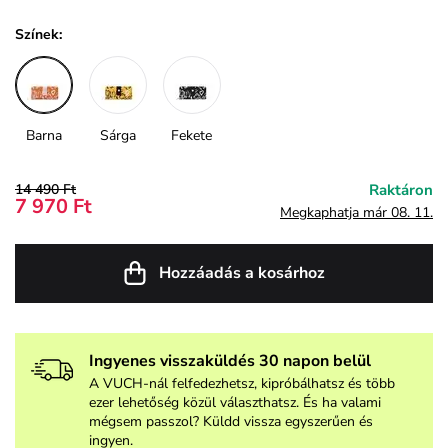
Színek:
Barna
Sárga
Fekete
14 490 Ft
Raktáron
7 970 Ft
Megkaphatja már 08. 11.
Hozzáadás a kosárhoz
Ingyenes visszaküldés 30 napon belül
A VUCH-nál felfedezhetsz, kipróbálhatsz és több
ezer lehetőség közül választhatsz. És ha valami
mégsem passzol? Küldd vissza egyszerűen és
ingyen.