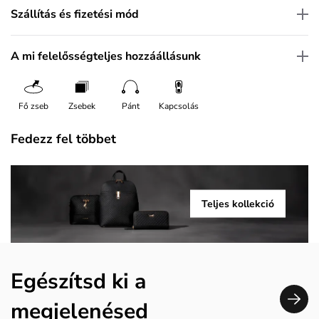
Szállítás és fizetési mód
A mi felelősségteljes hozzáállásunk
Fő zseb
Zsebek
Pánt
Kapcsolás
Fedezz fel többet
Teljes kollekció
Egészítsd ki a
megjelenésed