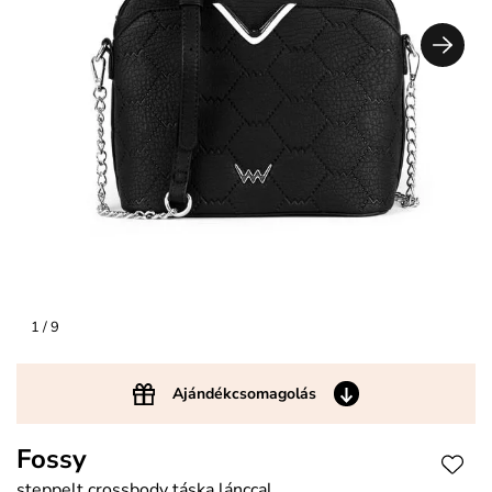
1
/ 9
Ajándékcsomagolás
Fossy
steppelt crossbody táska lánccal