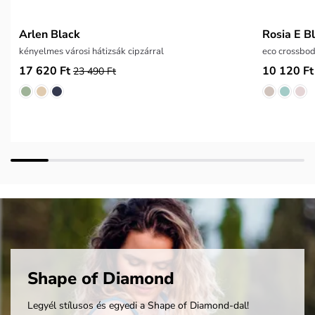
Arlen Black
Rosia E B
kényelmes városi hátizsák cipzárral
eco crossbo
17 620 Ft
10 120 Ft
23 490 Ft
Shape of Diamond
Legyél stílusos és egyedi a Shape of Diamond-dal!