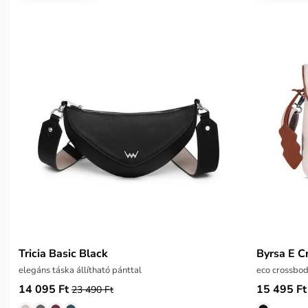
Tricia Basic Black
Byrsa E 
elegáns táska állítható pánttal
eco crossbod
14 095 Ft
15 495 Ft
23 490 Ft