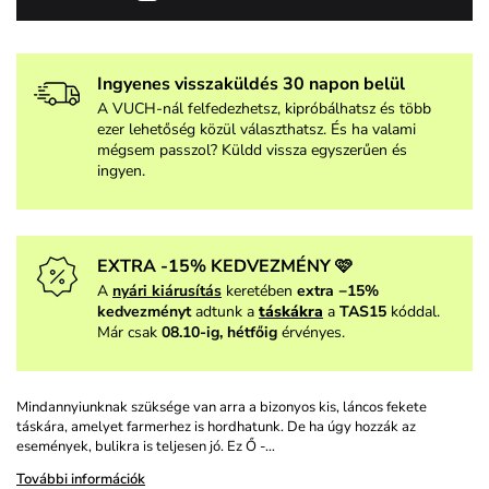
Ingyenes visszaküldés 30 napon belül
A VUCH-nál felfedezhetsz, kipróbálhatsz és több
ezer lehetőség közül választhatsz. És ha valami
mégsem passzol? Küldd vissza egyszerűen és
ingyen.
EXTRA -15% KEDVEZMÉNY 🩷
A
nyári kiárusítás
keretében
extra −15%
kedvezményt
adtunk a
táskákra
a
TAS15
kóddal.
Már csak
08.10-ig, hétfőig
érvényes.
Mindannyiunknak szüksége van arra a bizonyos kis, láncos fekete
táskára, amelyet farmerhez is hordhatunk. De ha úgy hozzák az
események, bulikra is teljesen jó. Ez Ő -…
További információk