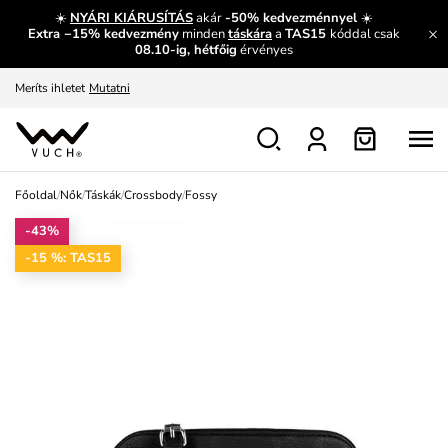
És mi az, amit máshol nem lehet megtudni?
Bővebben
☀️
NYÁRI KIÁRUSÍTÁS
akár
-50% kedvezménnyel
☀️
Extra −15% kedvezmény
minden
táskára
a
TAS15
kóddal csak
Fedezze fel velünk az újdonságokat.
Megtekintés
08.10-ig, hétfőig
érvényes
Meríts ihletet
Mutatni
Ingyenes csere és visszaküldés
Megtekintés
Főoldal
/
Nők
/
Táskák
/
Crossbody
/
Fossy
-43%
-15 %: TAS15