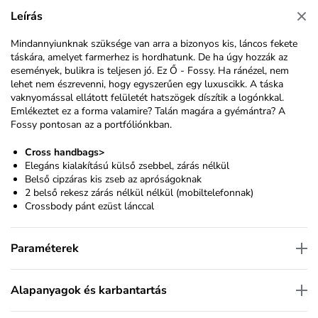
Leírás
Mindannyiunknak szüksége van arra a bizonyos kis, láncos fekete
táskára, amelyet farmerhez is hordhatunk. De ha úgy hozzák az
események, bulikra is teljesen jó. Ez Ő - Fossy. Ha ránézel, nem
lehet nem észrevenni, hogy egyszerűen egy luxuscikk. A táska
vaknyomással ellátott felületét hatszögek díszítik a logónkkal.
Emlékeztet ez a forma valamire? Talán magára a gyémántra? A
Fossy pontosan az a portfóliónkban.
Cross handbags>
Elegáns kialakítású külső zsebbel, zárás nélkül
Belső cipzáras kis zseb az apróságoknak
2 belső rekesz zárás nélkül nélkül (mobiltelefonnak)
Crossbody pánt ezüst lánccal
Paraméterek
Alapanyagok és karbantartás