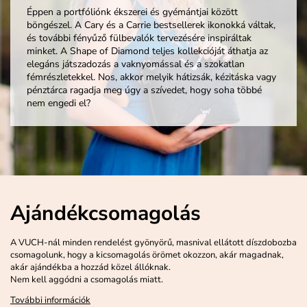
Éppen a portfóliónk ékszerei és gyémántjai között
böngészel. A Cary és a Carrie bestsellerek ikonokká váltak,
és további fényűző fülbevalók tervezésére inspiráltak
minket. A Shape of Diamond teljes kollekcióját áthatja az
elegáns játszadozás a vaknyomással és a szokatlan
fémrészletekkel. Nos, akkor melyik hátizsák, kézitáska vagy
pénztárca ragadja meg úgy a szívedet, hogy soha többé
nem engedi el?
Ajándékcsomagolás
A VUCH-nál minden rendelést gyönyörű, masnival ellátott díszdobozba
csomagolunk, hogy a kicsomagolás örömet okozzon, akár magadnak,
akár ajándékba a hozzád közel állóknak.
Nem kell aggódni a csomagolás miatt.
További információk