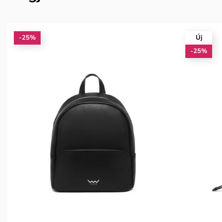
-25%
Új
-25%