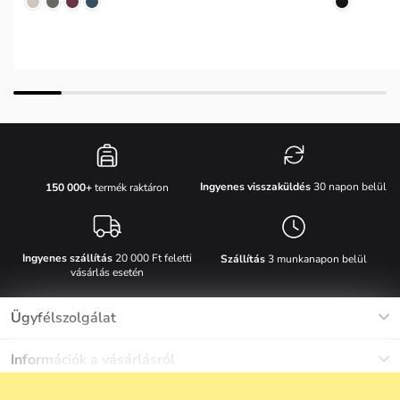
Ingyenes visszaküldés
30 napon belül
150 000+
termék raktáron
Ingyenes szállítás
20 000 Ft feletti
Szállítás
3 munkanapon belül
vásárlás esetén
Ügyfélszolgálat
Munkanapokon Hé-Pé: 8-17h óráig
Információk a vásárlásról
info@vuch.hu
Kapcsolat