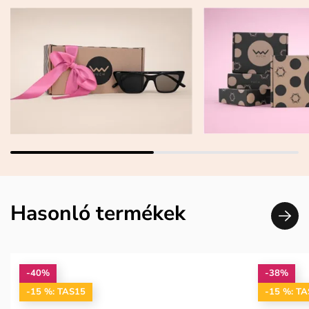
Hasonló termékek
-40%
-38%
-15 %: TAS15
-15 %: T