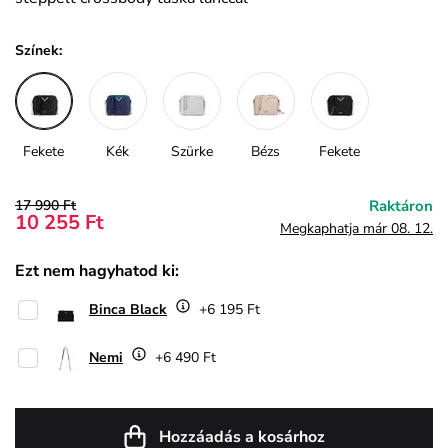
Színek:
Fekete
Kék
Szürke
Bézs
Fekete
17 990 Ft
Raktáron
10 255 Ft
Megkaphatja már 08. 12.
Ezt nem hagyhatod ki:
Binca Black
+6 195 Ft
Nemi
+6 490 Ft
Hozzáadás a kosárhoz