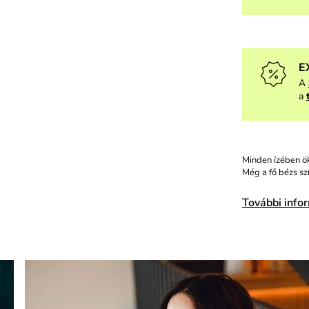
E
A
a
Minden ízében ök
Még a fő bézs sz
További info