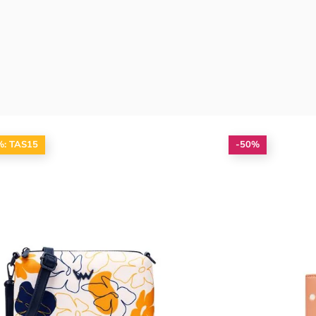
%: TAS15
-50%