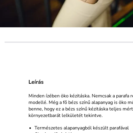
Leírás
Minden ízében öko kézitáska. Nemcsak a parafa ré
modellé. Még a fő bézs színű alapanyag is öko mű
benne, hogy ez a bézs színű kézitáska teljes mér
környezetbarát lelkületét tekintve.
Természetes alapanyagból készült parafával