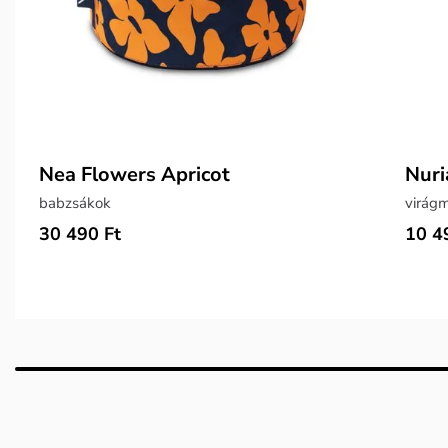
Nea Flowers Apricot
Nuri
babzsákok
virágm
30 490 Ft
10 4