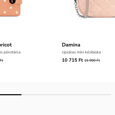
ricot
Damina
ös pénztárca
cipzáras mini kézitáska
10 715 Ft
Ft
15 990 Ft