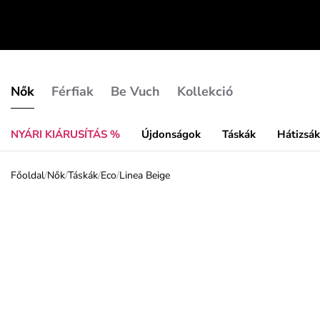
Nők
Férfiak
Be Vuch
Kollekció
NYÁRI KIÁRUSÍTÁS %
Újdonságok
Táskák
Hátizsá
Főoldal
/
Nők
/
Táskák
/
Eco
/
Linea Beige