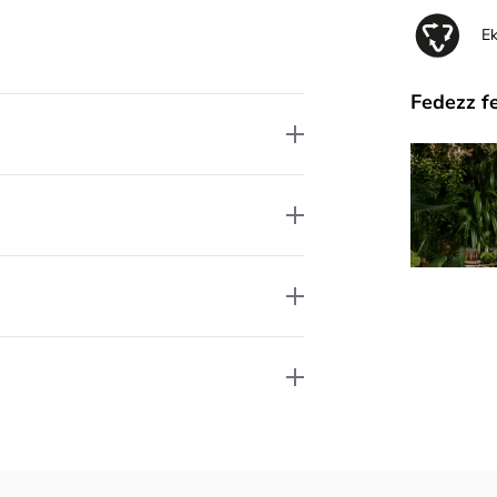
E
Fedezz f