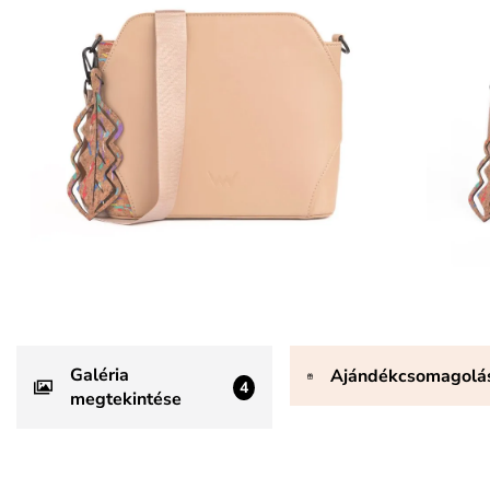
Galéria
Ajándékcsomagolá
4
megtekintése