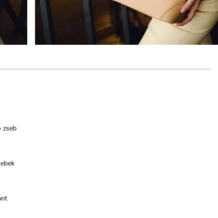
ő zseb
sebek
ánt