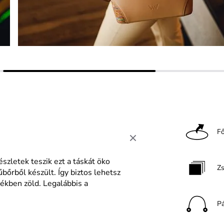
F
szletek teszik ezt a táskát öko
Z
bőrből készült. Így biztos lehetsz
tékben zöld. Legalábbis a
P