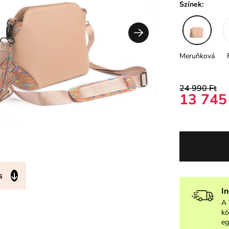
Színek:
Meruňková
24 990 Ft
13 745
s
I
A 
kö
eg