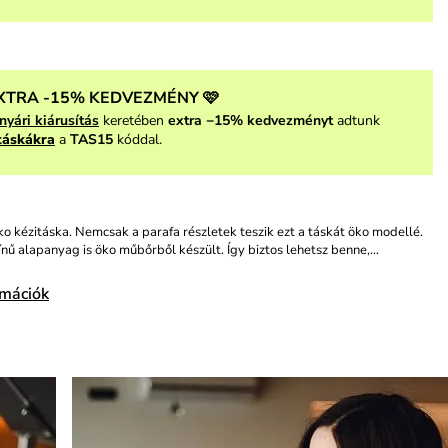
XTRA -15% KEDVEZMÉNY 🩷
nyári kiárusítás
keretében
extra −15% kedvezményt
adtunk
táskákra
a
TAS15
kóddal.
o kézitáska. Nemcsak a parafa részletek teszik ezt a táskát öko modellé.
ínű alapanyag is öko műbőrből készült. Így biztos lehetsz benne,…
rmációk