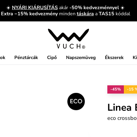
☀️
NYÁRI KIÁRUSÍTÁS
akár
-50% kedvezménnyel
☀️
Extra −15% kedvezmény
minden
táskára
a
TAS15
kóddal
kok
Pénztárcák
Cipő
Napszemüveg
Ékszerek
K
-45%
-15 
Linea 
eco crossbo