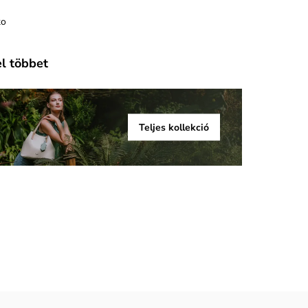
ko
el többet
Teljes kollekció