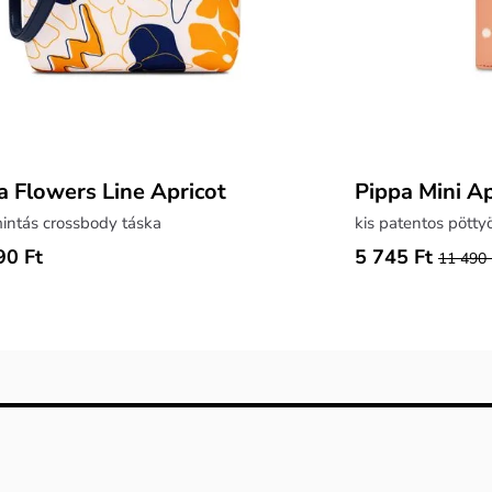
a Flowers Line Apricot
Pippa Mini Ap
intás crossbody táska
kis patentos pötty
90 Ft
5 745 Ft
11 490 