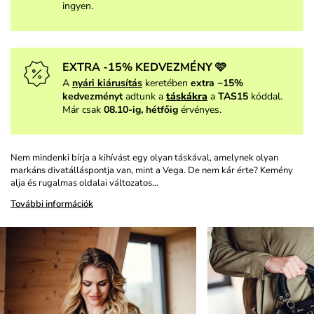
ingyen.
EXTRA -15% KEDVEZMÉNY 🩷
A
nyári kiárusítás
keretében
extra −15%
kedvezményt
adtunk a
táskákra
a
TAS15
kóddal.
Már csak
08.10-ig, hétfőig
érvényes.
Nem mindenki bírja a kihívást egy olyan táskával, amelynek olyan
markáns divatálláspontja van, mint a Vega. De nem kár érte? Kemény
alja és rugalmas oldalai változatos…
További információk