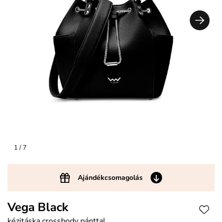
1
/ 7
Ajándékcsomagolás
Vega Black
kézitáska crossbody pánttal