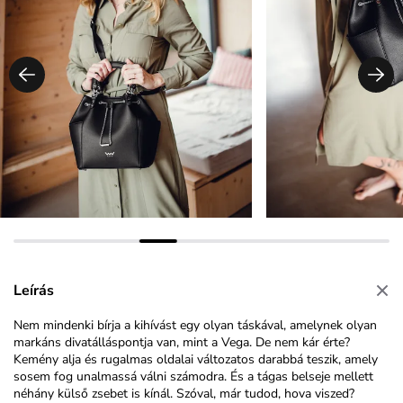
Leírás
Nem mindenki bírja a kihívást egy olyan táskával, amelynek olyan
markáns divatálláspontja van, mint a Vega. De nem kár érte?
Kemény alja és rugalmas oldalai változatos darabbá teszik, amely
sosem fog unalmassá válni számodra. És a tágas belseje mellett
néhány külső zsebet is kínál. Szóval, már tudod, hova viszed?