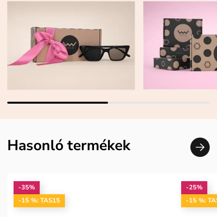
Hasonló termékek
-35%
-25%
-15 %: TAS15
-15 %: T