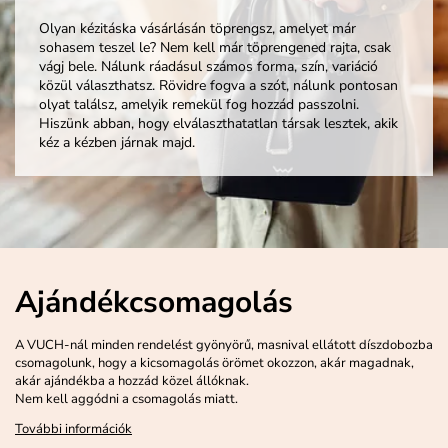
Olyan kézitáska vásárlásán töprengsz, amelyet már
sohasem teszel le? Nem kell már töprengened rajta, csak
vágj bele. Nálunk ráadásul számos forma, szín, variáció
közül választhatsz. Rövidre fogva a szót, nálunk pontosan
olyat találsz, amelyik remekül fog hozzád passzolni.
Hiszünk abban, hogy elválaszthatatlan társak lesztek, akik
kéz a kézben járnak majd.
Ajándékcsomagolás
A VUCH-nál minden rendelést gyönyörű, masnival ellátott díszdobozba
csomagolunk, hogy a kicsomagolás örömet okozzon, akár magadnak,
akár ajándékba a hozzád közel állóknak.
Nem kell aggódni a csomagolás miatt.
További információk