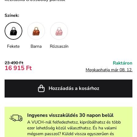
Színek:
Fekete
Barna
Rózsaszín
23 490 Ft
Raktáron
16 915 Ft
Megkaphatja már 08. 12.
Hozzáadás a kosárhoz
Ingyenes visszaküldés 30 napon belül
A VUCH-nál felfedezhetsz, kipróbálhatsz és több
ezer lehetőség közül választhatsz. És ha valami
mégsem passzol? Küldd vissza egyszerűen és