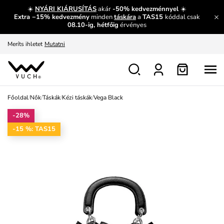
És mi az, amit máshol nem lehet megtudni?
Bővebben
☀️
NYÁRI KIÁRUSÍTÁS
akár
-50% kedvezménnyel
☀️
Extra −15% kedvezmény
minden
táskára
a
TAS15
kóddal csak
Fedezze fel velünk az újdonságokat.
Megtekintés
08.10-ig, hétfőig
érvényes
Meríts ihletet
Mutatni
Ingyenes csere és visszaküldés
Megtekintés
Főoldal
/
Nők
/
Táskák
/
Kézi táskák
/
Vega Black
-28%
-15 %: TAS15