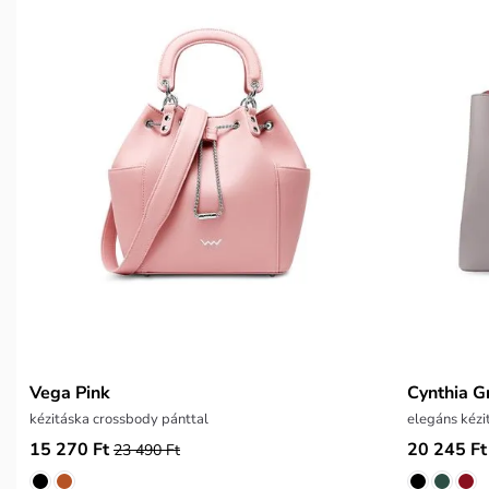
Vega Pink
Cynthia G
kézitáska crossbody pánttal
elegáns kézi
15 270 Ft
20 245 Ft
23 490 Ft