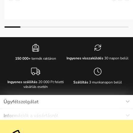
Ingyenes visszaküldés
30 napon belül
150 000+
termék raktáron
Ingyenes szállítás
20 000 Ft feletti
Szállítás
3 munkanapon belül
vásárlás esetén
Ügyfélszolgálat
Munkanapokon Hé-Pé: 8-17h óráig
Információk a vásárlásról
info@vuch.hu
Kapcsolat
Egyéb információk