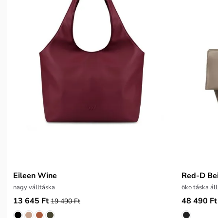
Eileen Wine
Red-D Be
nagy válltáska
öko táska áll
13 645 Ft
48 490 Ft
19 490 Ft