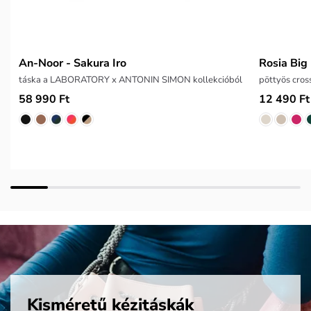
An-Noor - Sakura Iro
Rosia Big
táska a LABORATORY x ANTONIN SIMON kollekcióból
pöttyös cro
58 990 Ft
12 490 Ft
Kisméretű kézitáskák