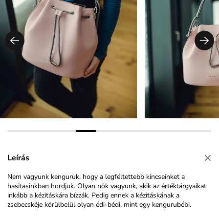
Leírás
Nem vagyunk kenguruk, hogy a legféltettebb kincseinket a
hasitasinkban hordjuk. Olyan nők vagyunk, akik az értéktárgyaikat
inkább a kézitáskára bízzák. Pedig ennek a kézitáskának a
zsebecskéje körülbelül olyan édi-bédi, mint egy kengurubébi.