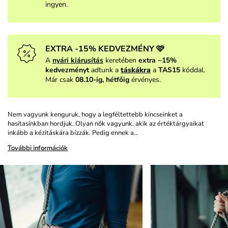
ingyen.
EXTRA -15% KEDVEZMÉNY 🩷
A
nyári kiárusítás
keretében
extra −15%
kedvezményt
adtunk a
táskákra
a
TAS15
kóddal.
Már csak
08.10-ig, hétfőig
érvényes.
Nem vagyunk kenguruk, hogy a legféltettebb kincseinket a
hasitasinkban hordjuk. Olyan nők vagyunk, akik az értéktárgyaikat
inkább a kézitáskára bízzák. Pedig ennek a…
További információk