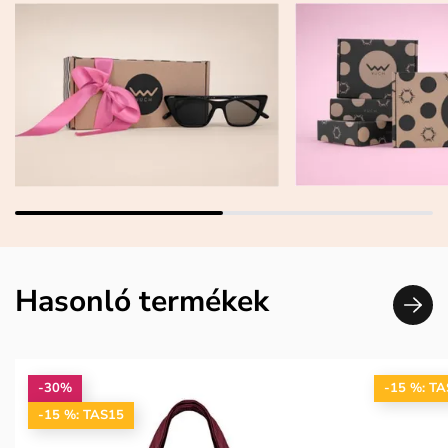
Hasonló termékek
-30%
-15 %: T
-15 %: TAS15