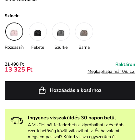
Színek:
Rózsaszín
Fekete
Szürke
Barna
21 490 Ft
Raktáron
13 325 Ft
Megkaphatja már 08. 12.
Hozzáadás a kosárhoz
Ingyenes visszaküldés 30 napon belül
A VUCH-nál felfedezhetsz, kipróbálhatsz és több
ezer lehetőség közül választhatsz. És ha valami
mégsem passzol? Küldd vissza egyszerűen és