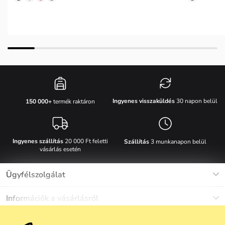
Ingyenes visszaküldés
30 napon belül
150 000+
termék raktáron
Ingyenes szállítás
20 000 Ft feletti
Szállítás
3 munkanapon belül
vásárlás esetén
Ügyfélszolgálat
Munkanapokon Hé-Pé: 8-17h óráig
Információk a vásárlásról
info@vuch.hu
Kapcsolat
Egyéb információk