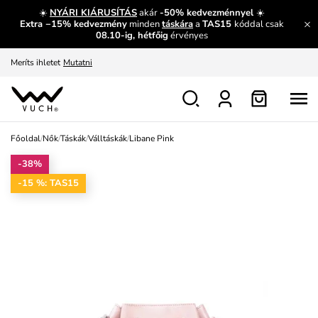
És mi az, amit máshol nem lehet megtudni?
Bővebben
☀️
NYÁRI KIÁRUSÍTÁS
akár
-50% kedvezménnyel
☀️
Extra −15% kedvezmény
minden
táskára
a
TAS15
kóddal csak
Fedezze fel velünk az újdonságokat.
Megtekintés
08.10-ig, hétfőig
érvényes
Meríts ihletet
Mutatni
Ingyenes csere és visszaküldés
Megtekintés
Főoldal
/
Nők
/
Táskák
/
Válltáskák
/
Libane Pink
-38%
-15 %: TAS15