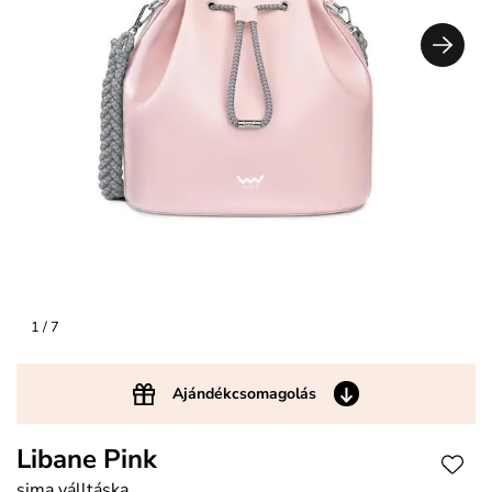
1
/ 7
Ajándékcsomagolás
Libane Pink
sima válltáska