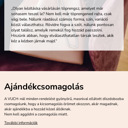
„Olyan kézitáska vásárlásán töprengsz, amelyet már
sohasem teszel le? Nem kell már töprengened rajta, csak
vágj bele. Nálunk ráadásul számos forma, szín, variáció
közül választhatsz. Rövidre fogva a szót, nálunk pontosan
olyat találsz, amelyik remekül fog hozzád passzolni.
Hiszünk abban, hogy elválaszthatatlan társak lesztek, akik
kéz a kézben járnak majd.“
Ajándékcsomagolás
A VUCH-nál minden rendelést gyönyörű, masnival ellátott díszdobozba
csomagolunk, hogy a kicsomagolás örömet okozzon, akár magadnak,
akár ajándékba a hozzád közel állóknak.
Nem kell aggódni a csomagolás miatt.
További információk