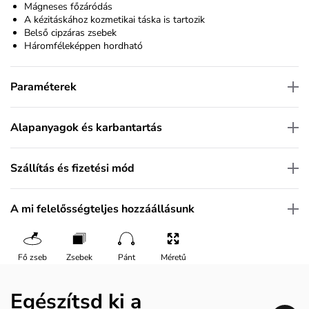
Mágneses főzáródás
A kézitáskához kozmetikai táska is tartozik
Belső cipzáras zsebek
Háromféleképpen hordható
Paraméterek
Alapanyagok és karbantartás
Szállítás és fizetési mód
A mi felelősségteljes hozzáállásunk
Fő zseb
Zsebek
Pánt
Méretű
Egészítsd ki a