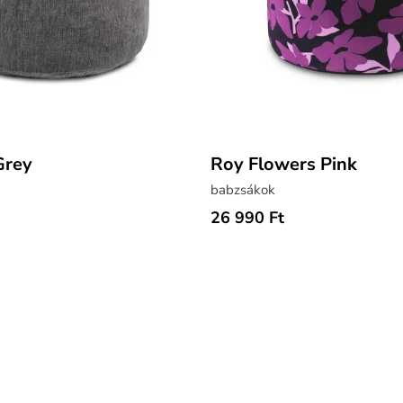
Grey
Roy Flowers Pink
babzsákok
26 990 Ft