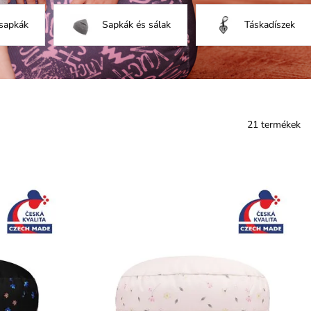
 sapkák
Sapkák és sálak
Táskadíszek
21 termékek