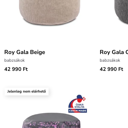
Roy Gala Beige
Roy Gala 
babzsákok
babzsákok
42 990 Ft
42 990 Ft
Jelenleg nem elérhető