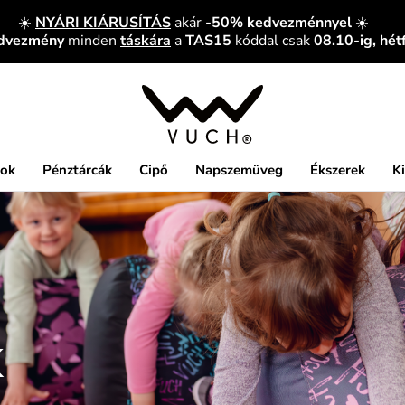
☀️
NYÁRI KIÁRUSÍTÁS
akár
-50% kedvezménnyel
☀️
edvezmény
minden
táskára
a
TAS15
kóddal csak
08.10-ig, hét
kok
Pénztárcák
Cipő
Napszemüveg
Ékszerek
K
K