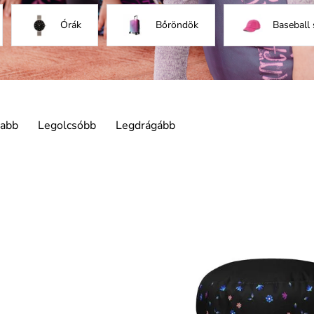
Órák
Bőröndök
Baseball
jabb
Legolcsóbb
Legdrágább