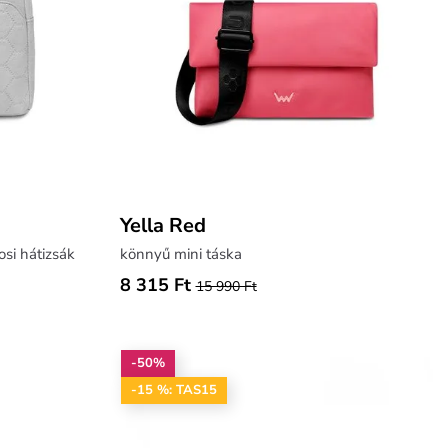
Yella Red
osi hátizsák
könnyű mini táska
8 315 Ft
15 990 Ft
-50%
-15 %: TAS15