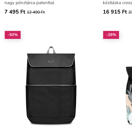
nagy pénztárca patenttal
kézitáska cros
7 495 Ft
16 915 Ft
12 490 Ft
2
-50%
-28%