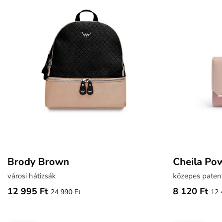
Brody Brown
Cheila Po
városi hátizsák
közepes paten
12 995 Ft
8 120 Ft
24 990 Ft
12 