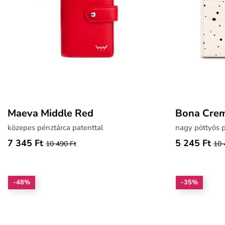
Maeva Middle Red
Bona Cre
közepes pénztárca patenttal
nagy pöttyös 
7 345 Ft
5 245 Ft
10 490 Ft
10 
-48%
-35%