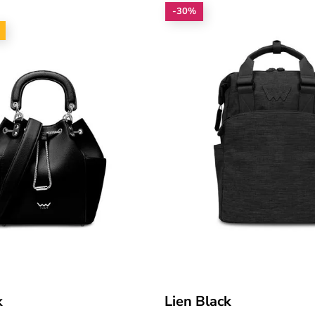
-30%
k
Lien Black