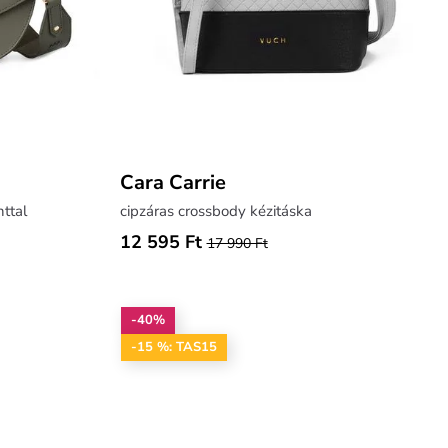
Cara Carrie
nttal
cipzáras crossbody kézitáska
12 595 Ft
17 990 Ft
-40%
-15 %: TAS15