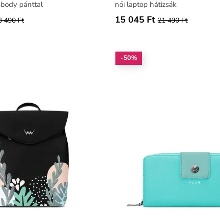
sbody pánttal
női laptop hátizsák
15 045 Ft
3 490 Ft
21 490 Ft
-50%