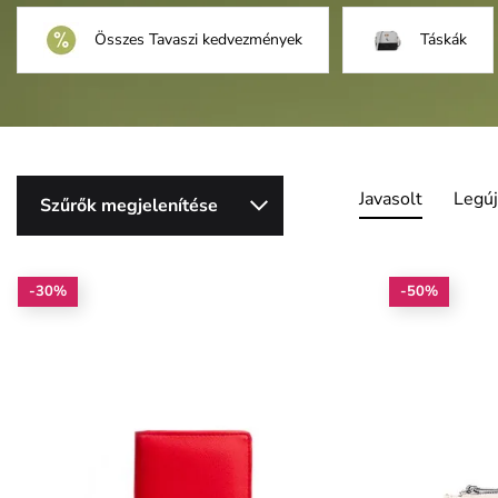
Összes Tavaszi kedvezmények
Táskák
Javasolt
Legú
Szűrők megjelenítése
-30%
-50%