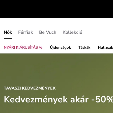
Nők
Férfiak
Be Vuch
Kollekció
NYÁRI KIÁRUSÍTÁS %
Újdonságok
Táskák
Hátizsá
TAVASZI KEDVEZMÉNYEK
Kedvezmények akár -50