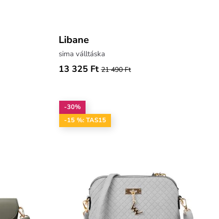
Libane
sima válltáska
13 325 Ft
21 490 Ft
-30%
-15 %: TAS15