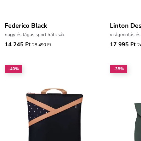
Federico Black
Linton Des
nagy és tágas sport hátizsák
virágmintás és
14 245 Ft
17 995 Ft
28 490 Ft
2
-40%
-38%