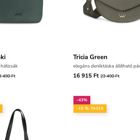
ki
Tricia Green
 hátizsák
elegáns deréktáska állítható pá
16 915 Ft
3 490 Ft
23 490 Ft
-43%
-15 %: TAS15