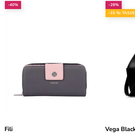
-40%
-28%
-15 %: TAS15
Fili
Vega Blac