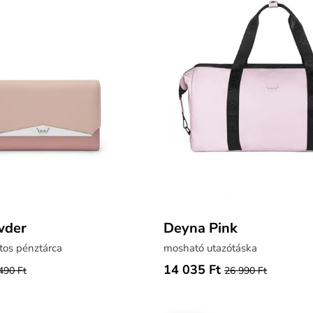
wder
Deyna Pink
tos pénztárca
mosható utazótáska
14 035 Ft
490 Ft
26 990 Ft