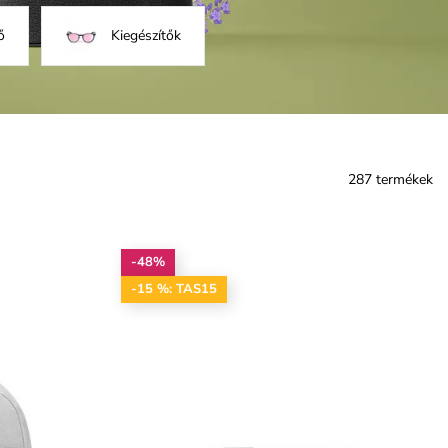
ő
Kiegészítők
287 termékek
-48%
-15 %: TAS15