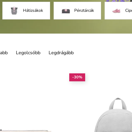
Hátizsákok
Pénztárcák
Cip
jabb
Legolcsóbb
Legdrágább
-30%