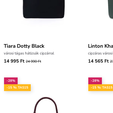
Tiara Dotty Black
Linton Kha
városi tágas hátizsák cipzárral
cipzáras városi
14 995 Ft
14 565 Ft
24 990 Ft
2
-28%
-28%
-15 %: TAS15
-15 %: TAS15