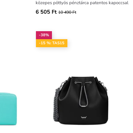
közepes pöttyös pénztárca patentos kapoccsal
6 505 Ft
10 490 Ft
-38%
-15 %: TAS15