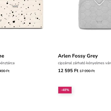
me
Arlen Fossy Grey
pénztárca
cipzárral zárható kényelmes vár
12 595 Ft
490 Ft
17 990 Ft
-48%