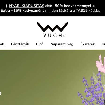
☀️
NYÁRI KIÁRUSÍTÁS
akár
-50% kedvezménnyel
☀️
Extra −15% kedvezmény
minden
táskára
a
TAS15
kóddal
kok
Pénztárcák
Cipő
Napszemüveg
Ékszerek
K
%