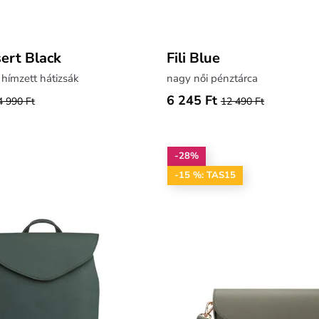
ert Black
Fili Blue
 hímzett hátizsák
nagy női pénztárca
6 245 Ft
4 990 Ft
12 490 Ft
-28%
-15 %: TAS15