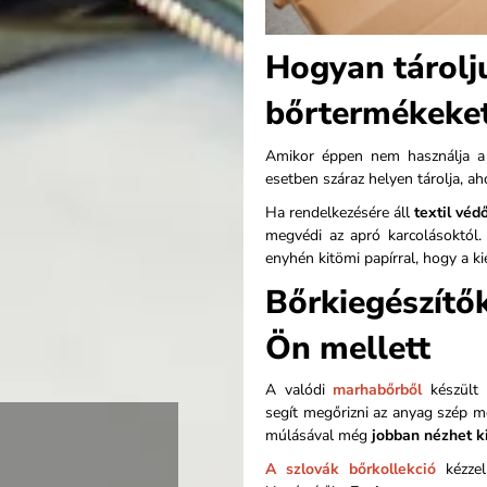
Hogyan tárolj
bőrtermékeke
Amikor éppen nem használja a b
esetben száraz helyen tárolja, ah
Ha rendelkezésére áll
textil véd
megvédi az apró karcolásoktól.
enyhén kitömi papírral, hogy a ki
Bőrkiegészítő
Ön mellett
A valódi
marhabőrből
készült 
segít megőrizni az anyag szép 
múlásával még
jobban nézhet k
A szlovák bőrkollekció
kézzel