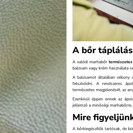
A bőr táplálá
A valódi marhabőr
természetes
balzsam vagy krém használata seg
A balzsamot általában vékony r
felszívódni. A rendszeres áp
természetes megjelenését, az an
Ezenkívül éppen ennek az ápo
jellemző a minőségi marhabőrre, 
Mire figyeljün
A bőrkiegészítők tartósak, de b