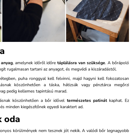
sa
 anyag
, amelynek időről időre
táplálásra van szüksége
. A bőrápoló
ít rugalmasan tartani az anyagot, és megvédi a kiszáradástól.
étegben, puha ronggyal kell felvinni, majd hagyni kell fokozatosan
olásnak köszönhetően a táska, hátizsák vagy pénztárca megőrzi
yag pedig kellemes tapintású marad.
lásnak köszönhetően a bőr idővel
természetes patinát
kaphat. Ez
és minden kiegészítőnek egyedi karaktert ad.
k oda
izonyos körülmények nem tesznek jót nekik. A valódi bőr legnagyobb