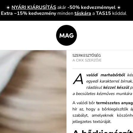
☀️
NYÁRI KIÁRUSÍTÁS
akár
-50% kedvezménnyel
☀️
Extra −15% kedvezmény
minden
táskára
a
TAS15
kóddal
SZERKESZTŐSÉG
A CIKK SZERZŐJE
A
valódi marhabőrből
kész
egyedi karakterrel bírna
ráadásul
kézzel készül
pr
a becsületes kézműves munkára v
A valódi bőr
természetes anyag
hír az, hogy a bőrkiegészítők 
szabályt, amelyeknek köszön
jellegzetes textúráját.