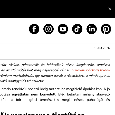
13.03.2026
ült táskák, pénztárcák és hátizsákok olyan kiegészítők, amelyek
k, és az idő múlásával még bájosabbá válnak.
Szlovák bőrkollekciónk
émium marhabőrből, így minden darab a részletekre, a minőségre és
aló odafigyeléssel születik.
, amely rendkívül hosszú ideig tarthat, ha megfelelő ápolást kap. A jó
ápolása
egyáltalán nem bonyolult
. Elég betartani néhány alapvető
hetően a bőr megőrzi természetes megjelenését, puhaságát és