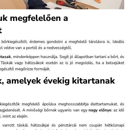
uk megfelelően a
t
őrkiegészítőt, érdemes gondolni a megfelelő tárolásra is. Ideális
ol védve van a portól és a nedvességtől.
őtasak
, mindenképpen használja. Segít jó állapotban tartani a bőrt, és
 Táskák vagy hátizsákok esetén az is jó megoldás, ha a belsejüket
egészítő megőrizze formáját.
k, amelyek évekig kitartanak
kiegészítők megfelelő ápolása meghosszabbítja élettartamukat, és
megjelenését. A minőségi bőrnek ugyanis van egy
nagy előnye
: az idő
i
, mint az elején.
 varrott táskái, hátizsákjai és pénztárcái nem csupán hétköznapi