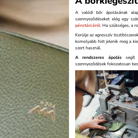
A bőrkiegészít
A valódi bőr ápolásának alap
szennyeződéseket elég egy szár
pénztárcáról
. Ha szükséges, a r
Kerülje az agresszív tisztítószer
komolyabb folt jelenik meg a kiegé
szert használ.
A rendszeres ápolás
segít
szennyeződések fokozatosan bes