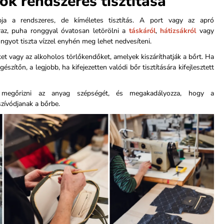
ők rendszeres tisztítása
ja a rendszeres, de kíméletes tisztítás. A port vagy az apró
az, puha ronggyal óvatosan letörölni a
táskáról
,
hátizsákról
vagy
ongyot tiszta vízzel enyhén meg lehet nedvesíteni.
eket vagy az alkoholos törlőkendőket, amelyek kiszáríthatják a bőrt. Ha
szítőn, a legjobb, ha kifejezetten valódi bőr tisztítására kifejlesztett
 megőrizni az anyag szépségét, és megakadályozza, hogy a
zívódjanak a bőrbe.