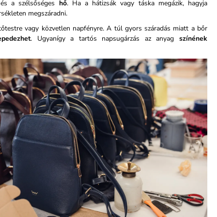
és a szélsőséges
hő
. Ha a hátizsák vagy táska megázik, hagyja
sékleten megszáradni.
őtestre vagy közvetlen napfényre. A túl gyors száradás miatt a bőr
epedezhet
. Ugyanígy a tartós napsugárzás az anyag
színének