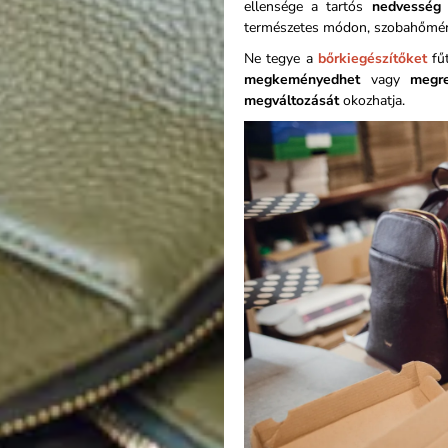
ellensége a tartós
nedvesség
természetes módon, szobahőmér
Ne tegye a
bőrkiegészítőket
fűt
megkeményedhet
vagy
megr
megváltozását
okozhatja.