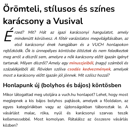
Örömteli, stílusos és színes
karácsony a Vusival
É
rzed? Mit? Hát az igazi karácsonyi hangulatot, amely
mindenütt körülvesz. A főtér varázslatos megvilágításában, az
első karácsonyi ének hangjában és a VUCH honlapokon
rejtőzködik. Ők is ünnepélyes köntösbe öltöztek és nem feledkeztek
meg arról a díszről sem, amelyre a nők karácsony előtt igazán igényt
tartanak. Milyen díszről? Amely egy
mínuszjelből
, (nagy) számból és
százalékjelből áll. Röviden szólva
csodás kedvezmények
, amelyek
most a karácsony előtt igazán jól jönnek. Mit szólsz hozzá?
Honlapunk új (bolyhos és bájos) köntösben
Mikor látogattad meg utoljára a vuch.hu honlapot? Lehet, hogy most
meglepnek a kis bájos bolyhos pajtások, amelyek a főoldalon, az
egyes kategóriákban vagy az újdonságokban táboroztak le. A
vásárlást malac, róka, nyúl és karácsonyi szarvas teszik
kellemessebbé. Most komolyan. Rátalálsz az összesre vásárlás
közben?