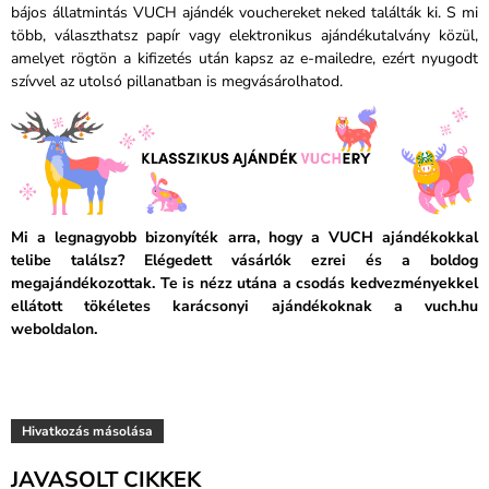
bájos állatmintás VUCH ajándék vouchereket neked találták ki. S mi
több, választhatsz papír vagy elektronikus ajándékutalvány közül,
amelyet rögtön a kifizetés után kapsz az e-mailedre, ezért nyugodt
szívvel az utolsó pillanatban is megvásárolhatod.
Mi a legnagyobb bizonyíték arra, hogy a VUCH ajándékokkal
telibe találsz? Elégedett vásárlók ezrei és a boldog
megajándékozottak. Te is nézz utána a csodás kedvezményekkel
ellátott tökéletes karácsonyi ajándékoknak a vuch.hu
weboldalon.
Hivatkozás másolása
JAVASOLT CIKKEK