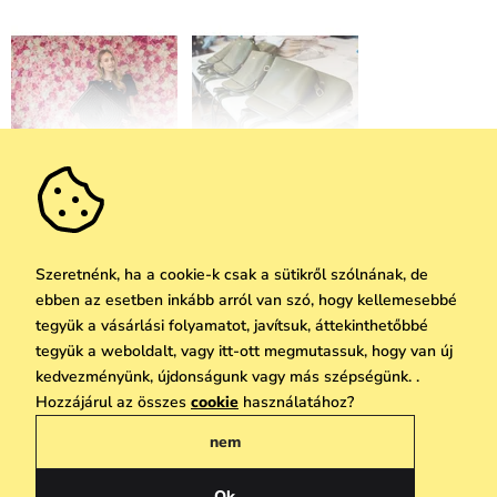
VUCH bőröndök:
Valódi bőr ápolása:
Csomagolj új színekbe
Hogyan gondoskodjunk
róla megfelelően
Szeretnénk, ha a cookie-k csak a sütikről szólnának, de
ebben az esetben inkább arról van szó, hogy kellemesebbé
tegyük a vásárlási folyamatot, javítsuk, áttekinthetőbbé
tegyük a weboldalt, vagy itt-ott megmutassuk, hogy van új
kedvezményünk, újdonságunk vagy más szépségünk. .
Hozzájárul az összes
cookie
használatához?
nem
A VUCH új korszaka:
VUCH Újdonság:
Amikor a prémium
Hátizsákok (nemcsak)
olasz bőr találkozik a
anyukáknak
Ok