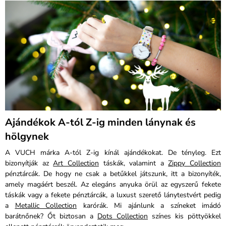
Ajándékok A-tól Z-ig minden lánynak és
hölgynek
A VUCH márka A-tól Z-ig kínál ajándékokat. De tényleg. Ezt
bizonyítják az
Art Collection
táskák, valamint a
Zippy Collection
pénztárcák. De hogy ne csak a betűkkel játszunk, itt a bizonyíték,
amely magáért beszél. Az elegáns anyuka örül az egyszerű fekete
táskák vagy a fekete pénztárcák, a luxust szerető lánytestvért pedig
a
Metallic Collection
karórák. Mi ajánlunk a színeket imádó
barátnőnek? Őt biztosan a
Dots Collection
színes kis pöttyökkel