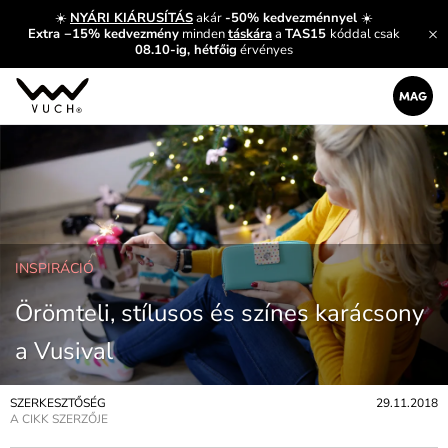
☀️
NYÁRI KIÁRUSÍTÁS
akár
-50% kedvezménnyel
☀️
Extra −15% kedvezmény
minden
táskára
a
TAS15
kóddal csak
08.10-ig, hétfőig
érvényes
INSPIRÁCIÓ
Örömteli, stílusos és színes karácsony
a Vusival
SZERKESZTŐSÉG
29.11.2018
A CIKK SZERZŐJE