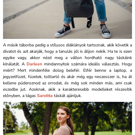
A másik táborba pedig a stílusos diáklányok tartoznak, akik követik a
divatot és azt akarják, hogy a tanulás jól is álljon nekik. Ha te is ezen
egyike vagy, akkor nézd meg a vállon hordható nagy táskáink
kínálatát. A
Darleen
mindannyitok számára ideális választás. Hogy
miért? Mert mindenféle dolog belefér. Elfér benne a laptop, a
jegyzetfüzet, füzetek, tolltartó és akár még egy neszesszer is, ha át
kellene púderoznod az orrodat, és még sok minden más, ami csak
eszedbe jut. Azoknak, akik a karakteresebb modelleket részesítik
előnyben, a tágas
Saroltta
táskát ajánljuk.