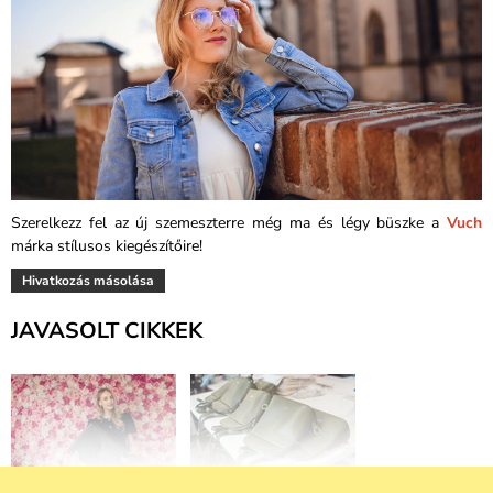
Szerelkezz fel az új szemeszterre még ma és légy büszke a
Vuch
márka stílusos kiegészítőire!
Hivatkozás másolása
JAVASOLT CIKKEK