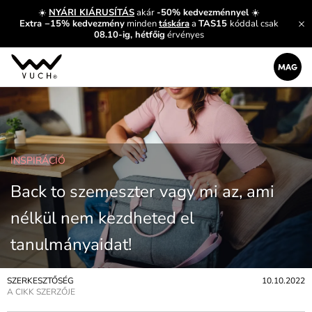
☀️
NYÁRI KIÁRUSÍTÁS
akár
-50% kedvezménnyel
☀️
Extra −15% kedvezmény
minden
táskára
a
TAS15
kóddal csak
08.10-ig, hétfőig
érvényes
INSPIRÁCIÓ
Back to szemeszter vagy mi az, ami
nélkül nem kezdheted el
tanulmányaidat!
SZERKESZTŐSÉG
10.10.2022
A CIKK SZERZŐJE