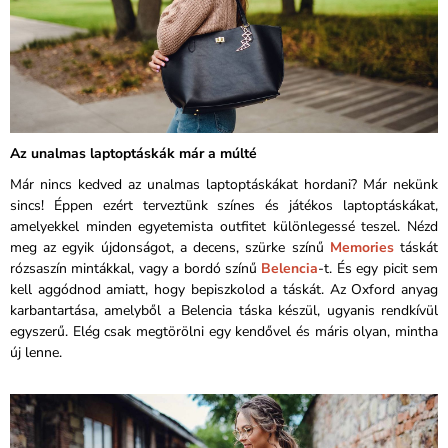
Az unalmas laptoptáskák már a múlté
Már nincs kedved az unalmas laptoptáskákat hordani? Már nekünk
sincs! Éppen ezért terveztünk színes és játékos laptoptáskákat,
amelyekkel minden egyetemista outfitet különlegessé teszel. Nézd
meg az egyik újdonságot, a decens, szürke színű
Memories
táskát
rózsaszín mintákkal, vagy a bordó színű
Belencia
-t. És egy picit sem
kell aggódnod amiatt, hogy bepiszkolod a táskát. Az Oxford anyag
karbantartása, amelyből a Belencia táska készül, ugyanis rendkívül
egyszerű. Elég csak megtörölni egy kendővel és máris olyan, mintha
új lenne.