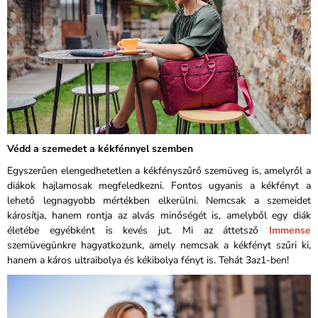
Védd a szemedet a kékfénnyel szemben
Egyszerűen elengedhetetlen a kékfényszűrő szemüveg is, amelyről a
diákok hajlamosak megfeledkezni. Fontos ugyanis a kékfényt a
lehető legnagyobb mértékben elkerülni. Nemcsak a szemeidet
károsítja, hanem rontja az alvás minőségét is, amelyből egy diák
életébe egyébként is kevés jut. Mi az áttetsző
Immense
szemüvegünkre hagyatkozunk, amely nemcsak a kékfényt szűri ki,
hanem a káros ultraibolya és kékibolya fényt is. Tehát 3az1-ben!