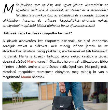
M
ár javában tart az ősz, ami egyet jelent: visszatérést az
egyetemi padokba. A szünidőt, az utazást és a strandolást
felváltotta a nyirkos ősz, az előadások és a tanulás. Ebben a
cikkünkben hasznos és stílusos kiegészítőket kínálunk neked,
amelyekkel megfelelő lábbal léphetsz be az új szemeszterbe!
Hátizsák vagy kézitáska csapatba tartozol?
A diákok alapvetően két csoportra oszlanak. Az első csoportba
soroljuk azokat a diákokat, akik mindig időben járnak be az
előadásokra, iskolába pedig praktikus, iskolaszerekkel teli hátizsákot
hordanak. Ha te is közéjük tartozol, akkor neked kínáljuk a tágas,
cipzárral záródó
Mario
városi hátizsákot három színváltozatban. Ebbe
minden belefér, amire a tanuláshoz szükséged van. Ha pedig más
záródású megoldást részesítesz előnyben, még mindig itt van a
megbízható
Manul
hátizsák.