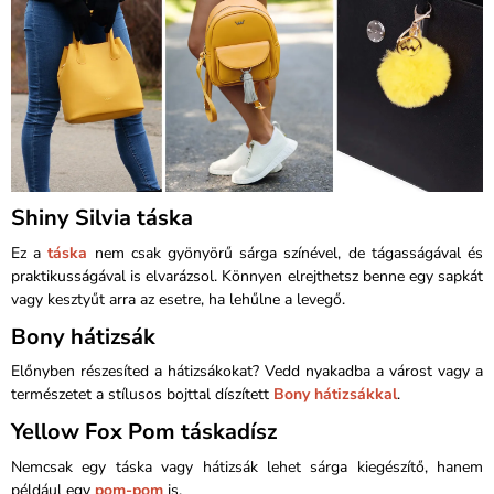
Shiny Silvia táska
Ez a
táska
nem csak gyönyörű sárga színével, de tágasságával és
praktikusságával is elvarázsol. Könnyen elrejthetsz benne egy sapkát
vagy kesztyűt arra az esetre, ha lehűlne a levegő.
Bony hátizsák
Előnyben részesíted a hátizsákokat? Vedd nyakadba a várost vagy a
természetet a stílusos bojttal díszített
Bony hátizsákkal
.
Yellow Fox Pom táskadísz
Nemcsak egy táska vagy hátizsák lehet sárga kiegészítő, hanem
például egy
pom-pom
is.