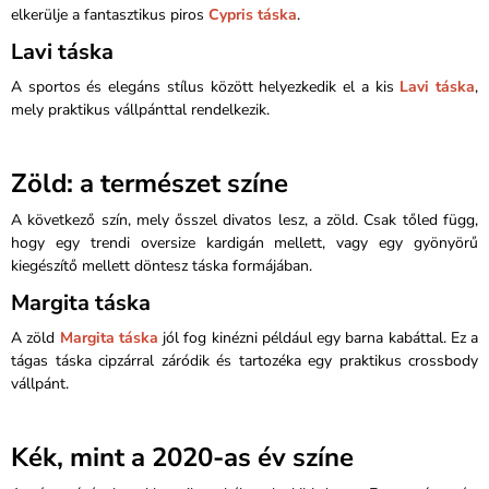
elkerülje a fantasztikus piros
Cypris táska
.
Lavi táska
A sportos és elegáns stílus között helyezkedik el a kis
Lavi táska
,
mely praktikus vállpánttal rendelkezik.
Zöld: a természet színe
A következő szín, mely ősszel divatos lesz, a zöld. Csak tőled függ,
hogy egy trendi oversize kardigán mellett, vagy egy gyönyörű
kiegészítő mellett döntesz táska formájában.
Margita táska
A zöld
Margita táska
jól fog kinézni például egy barna kabáttal. Ez a
tágas táska cipzárral záródik és tartozéka egy praktikus crossbody
vállpánt.
Kék, mint a 2020-as év színe