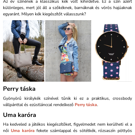
Az év színének a klasszikus kék volt kihirdetve. Ez a szín azért
különleges, mert jól áll a szőkéknek, barnáknak és vörös hajúaknak
egyaránt. Milyen kék kiegészítőt válasszunk?
Perry táska
Gyönyörű királykék színével tűnik ki ez a praktikus, crossbody
vállpánttal és ezüstlánccal rendelkező
Perry táska
.
Uma karóra
Ha kedveled a játékos kiegészítőket, figyelmedet nem kerülheti el a
női
Uma karóra
fekete számlappal és sötétkék, rózsaszín pöttyös