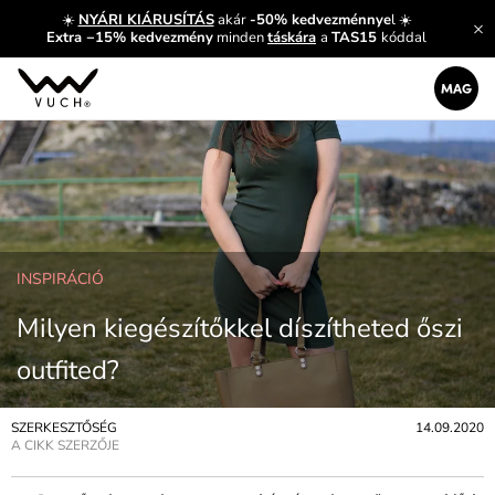
☀️
NYÁRI KIÁRUSÍTÁS
akár
-50% kedvezménnye
l ☀️
Extra −15% kedvezmény
minden
táskára
a
TAS15
kóddal
INSPIRÁCIÓ
Milyen kiegészítőkkel díszítheted őszi
outfited?
SZERKESZTŐSÉG
14.09.2020
A CIKK SZERZŐJE