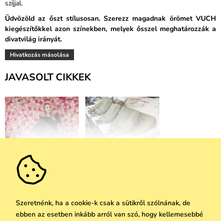
szíjjal.
Üdvözöld az őszt stílusosan. Szerezz magadnak örömet VUCH
kiegészítőkkel azon színekben, melyek ősszel meghatározzák a
divatvilág irányát.
Hivatkozás másolása
JAVASOLT CIKKEK
VUCH bőröndök:
Valódi bőr ápolása:
Csomagolj új színekbe
Hogyan gondoskodjunk
róla megfelelően
Szeretnénk, ha a cookie-k csak a sütikről szólnának, de
ebben az esetben inkább arról van szó, hogy kellemesebbé