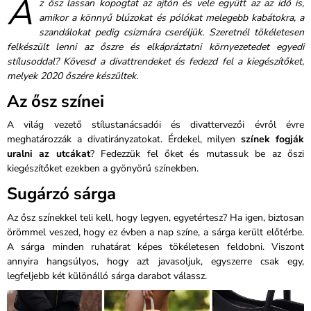
A
z ősz lassan kopogtat az ajtón és vele együtt az az idő is,
amikor a könnyű blúzokat és pólókat melegebb kabátokra, a
szandálokat pedig csizmára cseréljük. Szeretnél tökéletesen
felkészült lenni az őszre és elkápráztatni környezetedet egyedi
stílusoddal? Kövesd a divattrendeket és fedezd fel a kiegészítőket,
melyek 2020 őszére készültek.
Az ősz színei
A világ vezető stílustanácsadói és divattervezői évről évre
meghatározzák a divatirányzatokat. Érdekel, milyen
színek fogják
uralni az utcákat
? Fedezzük fel őket és mutassuk be az őszi
kiegészítőket ezekben a gyönyörű színekben.
Sugárzó sárga
Az ősz színekkel teli kell, hogy legyen, egyetértesz? Ha igen, biztosan
örömmel veszed, hogy ez évben a nap színe, a sárga került előtérbe.
A sárga minden ruhatárat képes tökéletesen feldobni. Viszont
annyira hangsúlyos, hogy azt javasoljuk, egyszerre csak egy,
legfeljebb két különálló sárga darabot válassz.