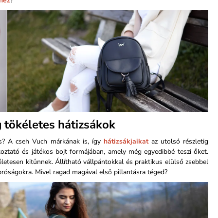
hez
?
g tökéletes hátizsákok
s? A cseh Vuch márkának is, így
hátizsákjaikat
az utolsó részletig
koztató és játékos bojt formájában, amely még egyedibbé teszi őket.
etesen kitűnnek. Állítható vállpántokkal és praktikus elülső zsebbel
róságokra. Mivel ragad magával első pillantásra téged?