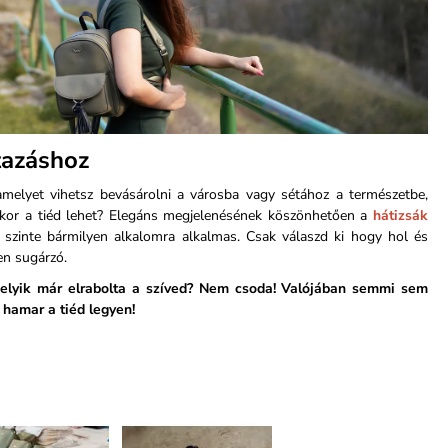
tazáshoz
amelyet vihetsz bevásárolni a városba vagy sétához a természetbe,
mikor a tiéd lehet? Elegáns megjelenésének köszönhetően a
hátizsák
y szinte bármilyen alkalomra alkalmas. Csak válaszd ki hogy hol és
en sugárzó.
elyik már elrabolta a szíved? Nem csoda! Valójában semmi sem
hamar a tiéd legyen!