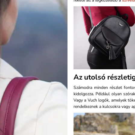
fekete áll a legközelebb a
szíved
Az utolsó részleti
Számodra minden részlet fonto
kidolgozza. Például olyan szóra
Vagy a Vuch logók, amelyek tökél
rendelkeznek a kulcsokra vagy ap