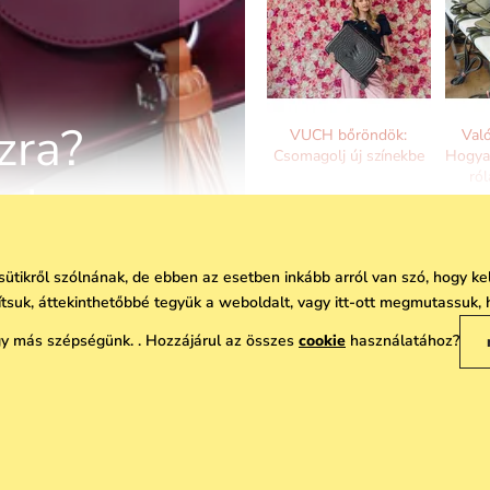
zra?
VUCH bőröndök:
Való
Csomagolj új színekbe
Hogya
ró
uch
 sütikről szólnának, de ebben az esetben inkább arról van szó, hogy 
vítsuk, áttekinthetőbbé tegyük a weboldalt, vagy itt-ott megmutassuk, 
 más szépségünk. . Hozzájárul az összes
cookie
használatához?
VUCH Újdonság:
Hátizsákok (nemcsak)
anyukáknak