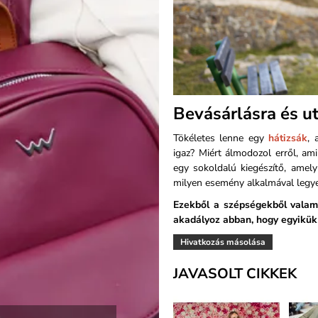
Bevásárlásra és u
Tökéletes lenne egy
hátizsák
, 
igaz? Miért álmodozol erről, a
egy sokoldalú kiegészítő, amel
milyen esemény alkalmával legy
Ezekből a szépségekből valam
akadályoz abban, hogy egyikük 
Hivatkozás másolása
JAVASOLT CIKKEK