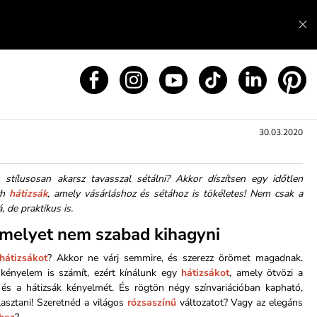
30.03.2020
 stílusosan akarsz tavasszal sétálni? Akkor díszítsen egy időtlen
ch
hátizsák
, amely vásárláshoz és sétához is tökéletes! Nem csak a
 de praktikus is.
melyet nem szabad kihagyni
hátizsákot
? Akkor ne várj semmire, és szerezz örömet magadnak.
 kényelem is számít, ezért kínálunk egy
hátizsákot
, amely ötvözi a
 és a hátizsák kényelmét. És rögtön négy színvariációban kapható,
lasztani! Szeretnéd a világos
rózsaszínű
változatot? Vagy az elegáns