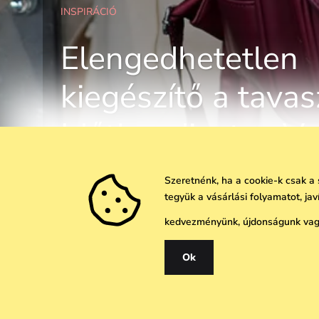
INSPIRÁCIÓ
Elengedhetetlen
kiegészítő a tavas
Időtlen divatos V
hátizsákok
Szeretnénk, ha a cookie-k csak a
tegyük a vásárlási folyamatot, ja
kedvezményünk, újdonságunk vagy
Ok