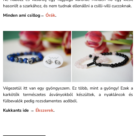
hasonlít a szarkához, és nem tudnak ellenállni a csilli-villi cuccoknak.
Minden ami csillog→
Órák
.
Végezetül itt van egy gyöngyszem. Ez több, mint a gyöngy! Ezek a
karkötők természetes ásványokból készültek, a nyakláncok és
fülbevalók pedig rozsdamentes acélból.
Kukkants ide →
Ékszerek
.