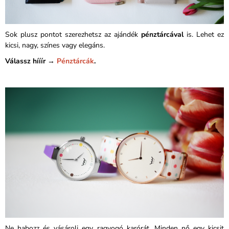
Sok plusz pontot szerezhetsz az ajándék
pénztárcával
is. Lehet ez
kicsi, nagy, színes vagy elegáns.
Válassz hííír →
Pénztárcák
.
Ne habozz és vásárolj egy ragyogó karórát. Minden nő egy kicsit