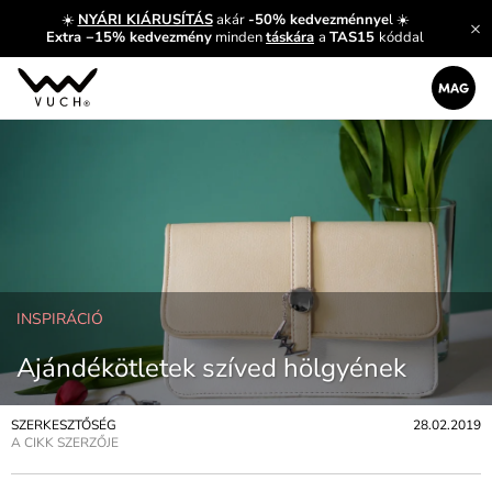
☀️
NYÁRI KIÁRUSÍTÁS
akár
-50% kedvezménnye
l ☀️
Extra −15% kedvezmény
minden
táskára
a
TAS15
kóddal
INSPIRÁCIÓ
Ajándékötletek szíved hölgyének
SZERKESZTŐSÉG
28.02.2019
A CIKK SZERZŐJE