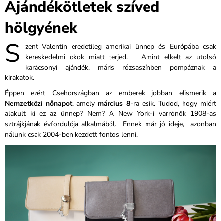
Ajándékötletek szíved
hölgyének
S
zent Valentin eredetileg amerikai ünnep és Európába csak
kereskedelmi okok miatt terjed. Amint elkelt az utolsó
karácsonyi ajándék, máris rózsaszínben pompáznak a
kirakatok.
Éppen ezért Csehországban az emberek jobban elismerik a
Nemzetközi nőnapot
, amely
március 8
-ra esik. Tudod, hogy miért
alakult ki ez az ünnep? Nem? A New York-i varrónők 1908-as
sztrájkjának évfordulója alkalmából. Ennek már jó ideje, azonban
nálunk csak 2004-ben kezdett fontos lenni.