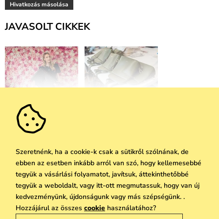
Hivatkozás másolása
JAVASOLT CIKKEK
VUCH bőröndök:
Valódi bőr ápolása:
Csomagolj új színekbe
Hogyan gondoskodjunk
róla megfelelően
Szeretnénk, ha a cookie-k csak a sütikről szólnának, de
ebben az esetben inkább arról van szó, hogy kellemesebbé
tegyük a vásárlási folyamatot, javítsuk, áttekinthetőbbé
tegyük a weboldalt, vagy itt-ott megmutassuk, hogy van új
kedvezményünk, újdonságunk vagy más szépségünk. .
Hozzájárul az összes
cookie
használatához?