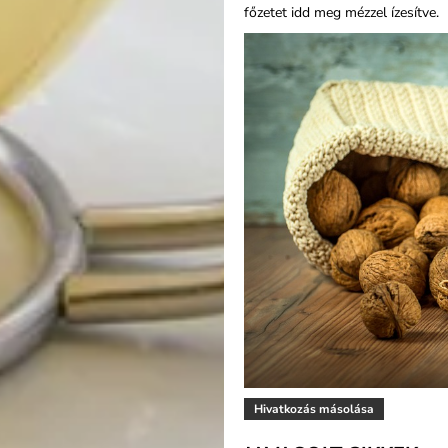
főzetet idd meg mézzel ízesítve.
Hivatkozás másolása