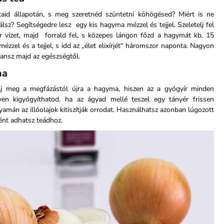
gutaid állapotán, s meg szeretnéd szüntetni köhögésed? Miért is ne
álsz? Segítségedre lesz egy kis hagyma mézzel és tejjel. Szeletelj fel
ter vizet, majd forrald fel, s közepes lángon főzd a hagymát kb. 15
mézzel és a tejjel, s idd az „élet elixírjét“ háromszor naponta. Nagyon
tansz majd az egészségtől.
ma
lj meg a megfázástól újra a hagyma, hiszen az a gyógyír minden
en kigyógyíthatod, ha az ágyad mellé teszel egy tányér frissen
yamán az illóolajok kitiszítják orrodat. Használhatsz azonban lúgozott
ént adhatsz teádhoz.