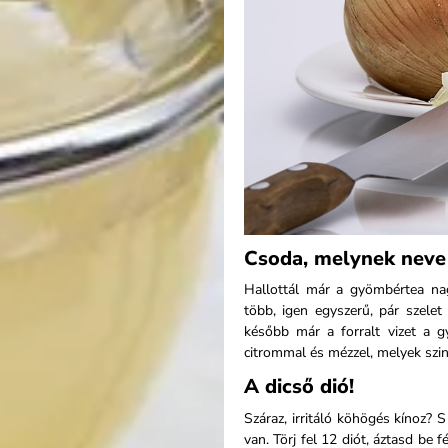
Csoda, melynek nev
Hallottál már a gyömbértea nag
több, igen egyszerű, pár szelet
később már a forralt vizet a g
citrommal és mézzel, melyek szi
A dicső dió!
Száraz, irritáló köhögés kínoz?
van. Törj fel 12 diót, áztasd be f