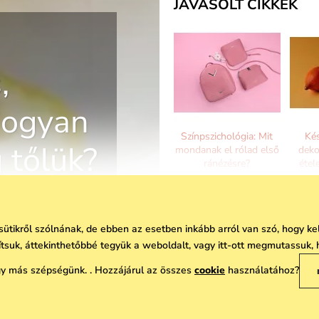
JAVASOLT CIKKEK
,
Hogyan
Színpszichológia: Mit
Ké
 tőlük?
mondanak el rólad első
deko
ránézésre?
étel
 sütikről szólnának, de ebben az esetben inkább arról van szó, hogy 
vítsuk, áttekinthetőbbé tegyük a weboldalt, vagy itt-ott megmutassuk, 
 más szépségünk. . Hozzájárul az összes
cookie
használatához?
A szeretet sokféle lehet.