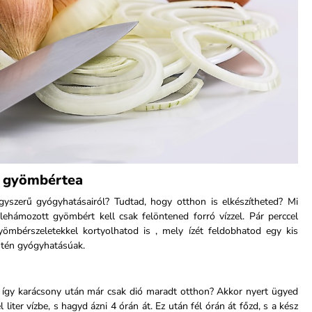
e gyömbértea
yszerű gyógyhatásairól? Tudtad, hogy otthon is elkészítheted? Mi
 lehámozott gyömbért kell csak felöntened forró vízzel. Pár perccel
yömbérszeletekkel kortyolhatod is , mely ízét feldobhatod egy kis
ntén gyógyhatásúak.
 S így karácsony után már csak dió maradt otthon? Akkor nyert ügyed
él liter vízbe, s hagyd ázni 4 órán át. Ez után fél órán át főzd, s a kész