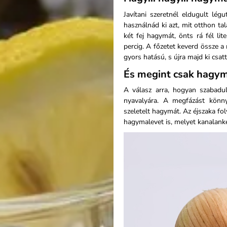
Javítani szeretnél eldugult lé
használnád ki azt, mit otthon tal
két fej hagymát, önts rá fél li
percig. A főzetet keverd össze a 
gyors hatású, s újra majd ki csat
És megint csak hagy
A válasz arra, hogyan szabadu
nyavalyára. A megfázást könny
szeletelt hagymát. Az éjszaka fol
hagymalevet is, melyet kanalank