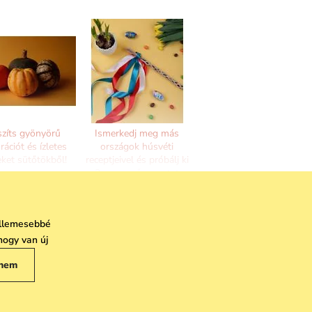
szíts gyönyörű
Ismerkedj meg más
rációt és ízletes
országok húsvéti
eket sütőtökből!
receptjeivel és próbálj ki
2 egyszerű receptet
kellemesebbé
hogy van új
nem