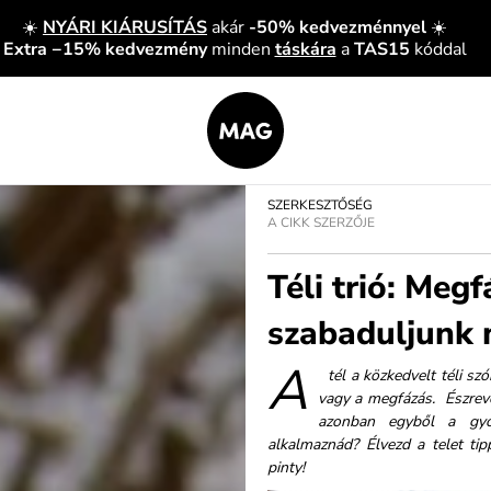
☀️
NYÁRI KIÁRUSÍTÁS
akár
-50% kedvezménnyel
☀️
Extra −15% kedvezmény
minden
táskára
a
TAS15
kóddal
SZERKESZTŐSÉG
A CIKK SZERZŐJE
Téli trió: Meg
szabaduljunk 
A
tél a közkedvelt téli sz
vagy a megfázás. Észrevé
azonban egyből a gyó
alkalmaznád? Élvezd a telet ti
pinty!