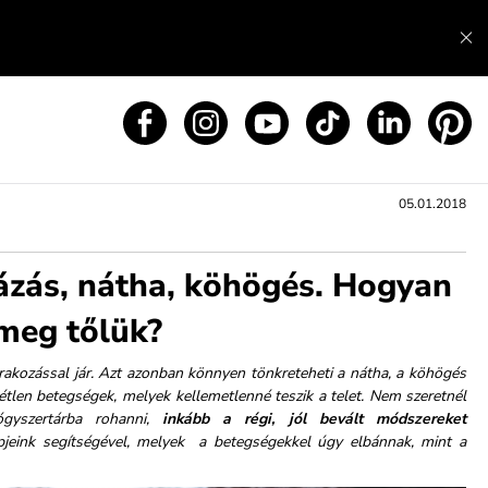
05.01.2018
fázás, nátha, köhögés. Hogyan
meg tőlük?
órakozással jár. Azt azonban könnyen tönkreteheti a nátha, a köhögés
tlen betegségek, melyek kellemetlenné teszik a telet. Nem szeretnél
gyszertárba rohanni,
inkább a régi, jól bevált módszereket
ppjeink segítségével, melyek a betegségekkel úgy elbánnak, mint a