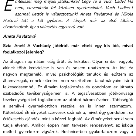
E
mlékszel még májusi játékunkra? Légy Te a Vuch Lady? Ha
nem, elevenítsük fel közösen nyerteseinket. Vuch Ladies-t
azonnal kettőt is választottunk! Aneta Pavlatová és Nikola
Hašová lett a két győztes. A lányok már az első látásra
elvarázsoltak, így a választás egyszerű volt.
Aneta Pavlatová
Szia Anet! A Vuchlady játéktól már eltelt egy kis idő, mivel
foglalkozol jelenleg?
Az átlagos nap nálam elég őrült és hektikus. Olyan ember vagyok,
akinek több kedvtelése is van és sosem unatkozom. Az idei év
nagyon megterhelő, mivel pszichológiát tanulok és előttem az
államvizsgák, ennek ellenére nem veszítettem tanulmányaim iránti
lelkesedésemből. Ez álmaim foglalkozása és gondolom ez látható
szabadidős tevékenységeimen is. A legszívesebben jótékonysági
tevékenységekkel foglalkozom az utóbbi három éveben. Többségük
a semily-i gyermekotthon részére, én is innen származom.
Különböző élményeket szervezek számukra, mivel úgy gondolom, ez
értékesebb ajándék, mint a kézzel fogható. Az élményeket senki sem
tudja elvenni. Amikor éppen nem tervezek rendezvényt, az iskola
mellett gyerekekre vigyázok, Bochnice-ben gyakorlatozom vagy a