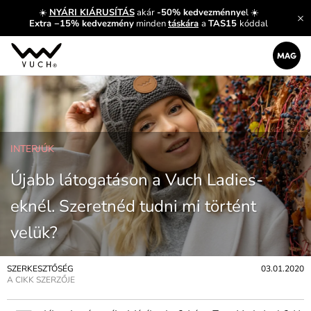
☀️
NYÁRI KIÁRUSÍTÁS
akár
-50% kedvezménnye
l ☀️
Extra −15% kedvezmény
minden
táskára
a
TAS15
kóddal
INTERJÚK
Újabb látogatáson a Vuch Ladies-
eknél. Szeretnéd tudni mi történt
velük?
SZERKESZTŐSÉG
03.01.2020
A CIKK SZERZŐJE