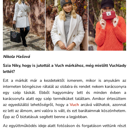
Nikola Hašová
Szia Niky, hogy is jutottál a Vuch márkához, még mielőtt Vuchlady
lettét?
Ezt a márkát már a kezdetektől ismerem, mikor is anyukám az
interneten böngészve rátalál az oldalra és rendet nekem karácsonyra
egy szép táskát. Ebből hagyomány lett és minden évben a
karácsonyfa alatt egy szép terméküket találtam. Amikor értesültem
az egyedülálló lehetőségről, hogy a
Vuch
arcává vállhatok, azonnal
ez lett az álmom, ami valóra is vált, és ezt barátaimnak köszönhetem.
Épp az Ő biztatásuk segített benne a legjobban.
Az együttműködés ideje alatt fotózáson és forgatáson vettünk részt