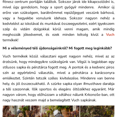
fitnesz centrum portáján találtok. Sokszor járok ide kikapcsolódni is,
mivel úgy gondolom, hogy a sport gyógyír mindenre. Amikor új
erőre van szükségem, barátnőmmel repülőjegyet veszünk bárhová,
vagy a hegyekbe vonulunk idehaza. Sokszor nagyon nehéz a
kedvtelést az iskolával és munkával összeegyeztetni, ezért igyekszem
szép és vidám dolgokkal körül venni magam, amik mindig
meghozzák jókedvemet, és ezek minden kétség kívül a
Vuch
termékek!
Mi a véleményed téli újdonságainkról? Mi fogott meg leginkább?
Vuch termékek közül választani egyet nagyon nehéz, mivel az az
érzésünk, hogy mindegyikre szükségünk van. Végül is legjobban egy
stílusos sapka és pénztárca fogott meg. A pontok és a kedvenc piros
szín az egyértelmű választás, mivel a pénztárca a karácsonyra
emlékeztet. Szintén tetszik széles kivitelezése. Mindenre van benne
hely, és jól összecsukható. A szürke sapka olyan #musthave darabja
a téli szezonnak. Illik sportos és elegáns öltözékhez egyaránt. Már
nagyon várom, hogy előhúzzam a sétához nálunk Krkonoše-ban, ott
nagy hasznát veszem majd a bemelegített Vuch sapkának.