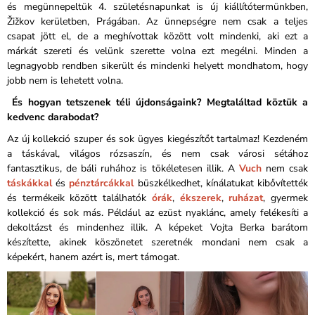
és megünnepeltük 4. születésnapunkat is új kiállítótermünkben,
Žižkov kerületben, Prágában. Az ünnepségre nem csak a teljes
csapat jött el, de a meghívottak között volt mindenki, aki ezt a
márkát szereti és velünk szerette volna ezt megélni. Minden a
legnagyobb rendben sikerült és mindenki helyett mondhatom, hogy
jobb nem is lehetett volna.
És hogyan tetszenek téli újdonságaink? Megtaláltad köztük a
kedvenc darabodat?
Az új kollekció szuper és sok ügyes kiegészítőt tartalmaz! Kezdeném
a táskával, világos rózsaszín, és nem csak városi sétához
fantasztikus, de báli ruhához is tökéletesen illik. A
Vuch
nem csak
táskákkal
és
pénztárcákkal
büszkélkedhet, kínálatukat kibővítették
és termékeik között találhatók
órák
,
ékszerek
,
ruházat
, gyermek
kollekció és sok más. Például az ezüst nyaklánc, amely felékesíti a
dekoltázst és mindenhez illik. A képeket Vojta Berka barátom
készítette, akinek köszönetet szeretnék mondani nem csak a
képekért, hanem azért is, mert támogat.