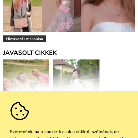
Hivatkozás másolása
JAVASOLT CIKKEK
Hogyan lehet
Interjú a VUCH arcával:
egészségesen napozni?
Ismerkedj meg Bárával
Néhány tipp a
és a Barušminky nevet
szakértőktől
viselő YT csatornájával
Szeretnénk, ha a cookie-k csak a sütikről szólnának, de