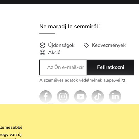
Ne maradj le semmiről!
Újdonságok
Kedvezmények
Akció
Feliratkozni
A személyes adatok védelmének alapelvei
itt
kellemesebbé
hogy van új