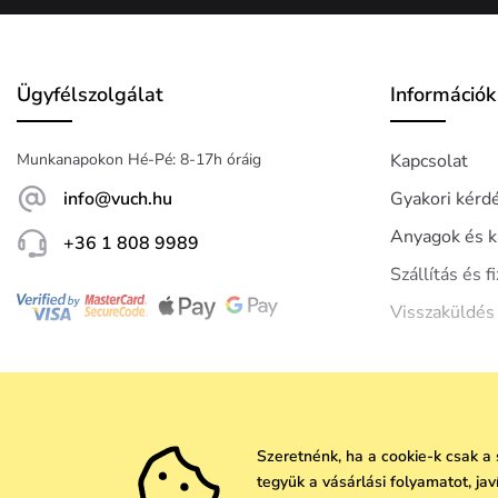
Ügyfélszolgálat
Információk
Munkanapokon Hé-Pé: 8-17h óráig
Kapcsolat
info@vuch.hu
Gyakori kérd
Anyagok és k
+36 1 808 9989
Szállítás és f
Visszaküldés
Szeretnénk, ha a cookie-k csak a
tegyük a vásárlási folyamatot, ja