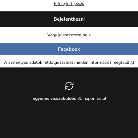
Elfelejtett jelszó
Bejelentkezni
Vagy jelentkezzen be a
Facebook
A személyes adatok feldolgozásáról minden információt megtalál
itt
Ingyenes visszaküldés
30 napon belül