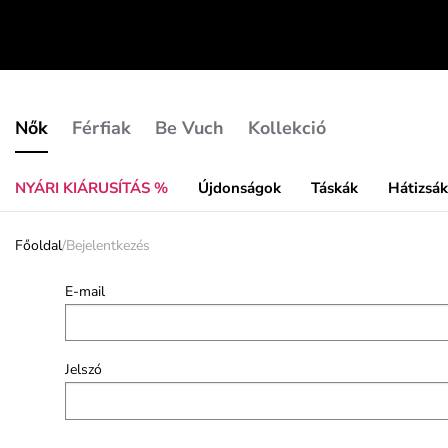
Nők
Férfiak
Be Vuch
Kollekció
NYÁRI KIÁRUSÍTÁS %
Újdonságok
Táskák
Hátizsá
Főoldal
/
Bejelentkezés
E-mail
Jelszó