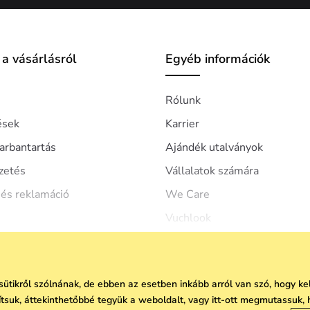
 a vásárlásról
Egyéb információk
Rólunk
ések
Karrier
arbantartás
Ajándék utalványok
izetés
Vállalatok számára
 és reklamáció
We Care
Vuchlook
Üzletek
Praha
 sütikről szólnának, de ebben az esetben inkább arról van szó, hogy 
vítsuk, áttekinthetőbbé tegyük a weboldalt, vagy itt-ott megmutassuk, 