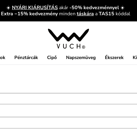
☀️
NYÁRI KIÁRUSÍTÁS
akár
-50% kedvezménnyel
☀️
Extra −15% kedvezmény
minden
táskára
a
TAS15
kóddal
kok
Pénztárcák
Cipő
Napszemüveg
Ékszerek
K