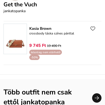
Get the Vuch
jankatopanka
Kasia Brown
crossbody táska színes pánttal
9 745 Ft
19 490 Ft
Jelenleg nem elérhető
-50%
Több outfit nem csak
ettől jankatopanka