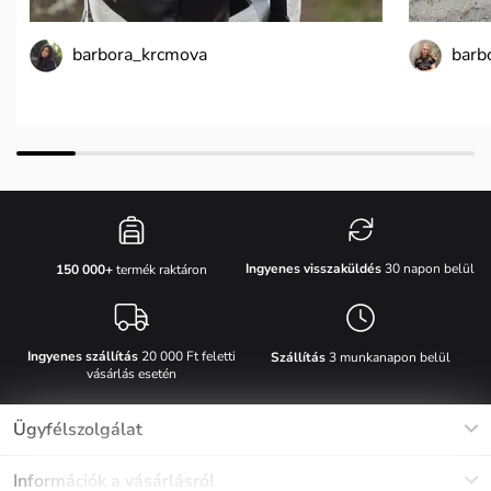
barbora_krcmova
barb
Ingyenes visszaküldés
30 napon belül
150 000+
termék raktáron
Ingyenes szállítás
20 000 Ft feletti
Szállítás
3 munkanapon belül
vásárlás esetén
Ügyfélszolgálat
Munkanapokon Hé-Pé: 8-17h óráig
Információk a vásárlásról