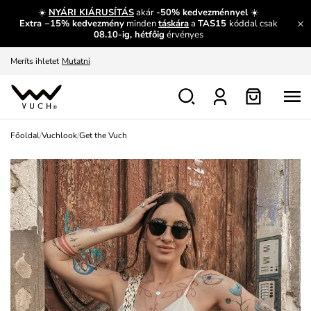
És mi az, amit máshol nem lehet megtudni?
Bővebben
☀️
NYÁRI KIÁRUSÍTÁS
akár
-50% kedvezménnyel
☀️
Extra −15% kedvezmény
minden
táskára
a
TAS15
kóddal csak
Fedezze fel velünk az újdonságokat.
Megtekintés
08.10-ig, hétfőig
érvényes
Meríts ihletet
Mutatni
Ingyenes csere és visszaküldés
Megtekintés
Főoldal
/
Vuchlook
/
Get the Vuch