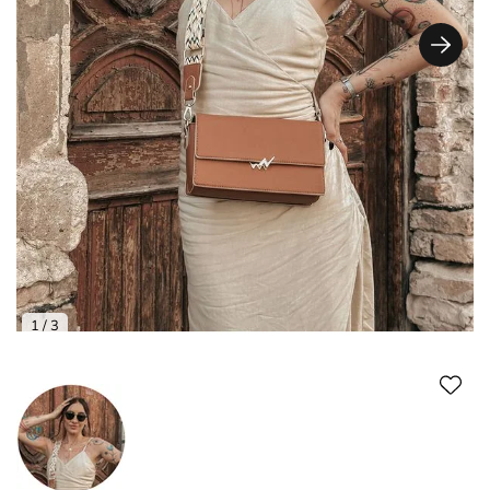
1
/ 3