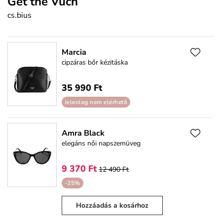
Get the Vuch
cs.bius
Marcia
cipzáras bőr kézitáska
35 990 Ft
Jelenleg nem elérhető
Amra Black
elegáns női napszemüveg
9 370 Ft
12 490 Ft
-25%
Hozzáadás a kosárhoz