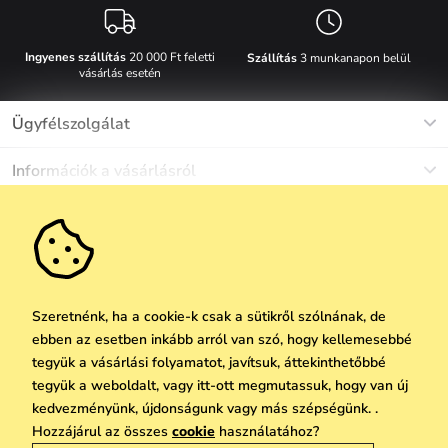
Ingyenes szállítás
20 000 Ft feletti
Szállítás
3 munkanapon belül
vásárlás esetén
Ügyfélszolgálat
Munkanapokon Hé-Pé: 8-17h óráig
Információk a vásárlásról
info@vuch.hu
Kapcsolat
Egyéb információk
+36 1 808 9989
Gyakori kérdések
Rólunk
Ne maradj le semmiről!
Anyagok és karbantartás
Karrier
Szállítás és fizetés
Újdonságok
Kedvezmények
Akció
Ajándék utalványok
Szeretnénk, ha a cookie-k csak a sütikről szólnának, de
Visszaküldés és reklamáció
ebben az esetben inkább arról van szó, hogy kellemesebbé
Vállalatok számára
Feliratkozni
tegyük a vásárlási folyamatot, javítsuk, áttekinthetőbbé
We Care
tegyük a weboldalt, vagy itt-ott megmutassuk, hogy van új
A személyes adatok védelmének alapelvei
itt
Vuchlook
kedvezményünk, újdonságunk vagy más szépségünk. .
Copyright © 2026 Vuch s.r.o. Minden jog fenntartva. Technikailag biztosítja
Hozzájárul az összes
cookie
használatához?
Üzletek
Praha
Simplia.cz