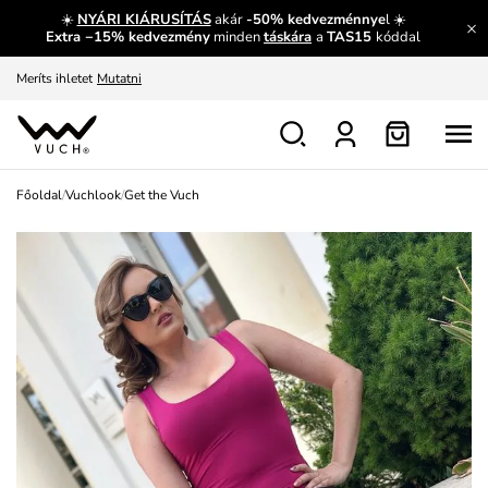
☀️
NYÁRI KIÁRUSÍTÁS
akár
-50% kedvezménnye
l ☀️
Fedezze fel velünk az újdonságokat.
Megtekintés
Extra −15% kedvezmény
minden
táskára
a
TAS15
kóddal
Meríts ihletet
Mutatni
Ingyenes csere és visszaküldés
Megtekintés
Főoldal
/
Vuchlook
/
Get the Vuch