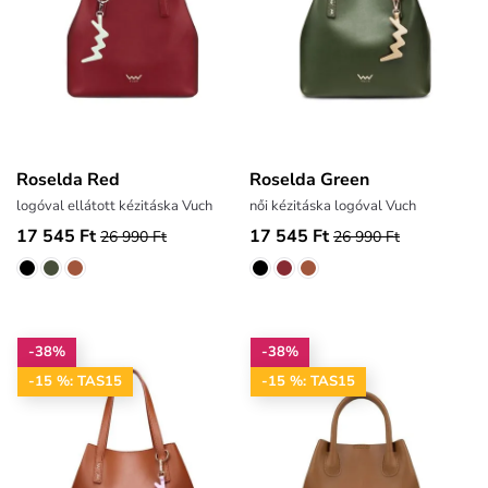
Roselda Red
Roselda Green
logóval ellátott kézitáska Vuch
női kézitáska logóval Vuch
17 545 Ft
17 545 Ft
26 990 Ft
26 990 Ft
-38%
-38%
-15 %: TAS15
-15 %: TAS15