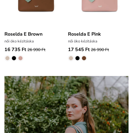
Roselda E Brown
Roselda E Pink
női öko kézitáska
női öko kézitáska
16 735 Ft
17 545 Ft
26 990 Ft
26 990 Ft