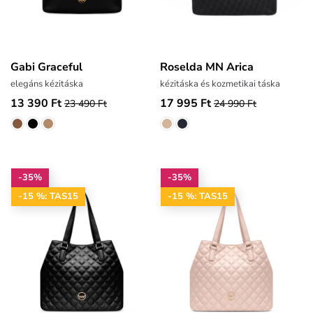
Gabi Graceful
Roselda MN Arica
elegáns kézitáska
kézitáska és kozmetikai táska
13 390 Ft
17 995 Ft
23 490 Ft
24 990 Ft
-35%
-35%
-15 %: TAS15
-15 %: TAS15