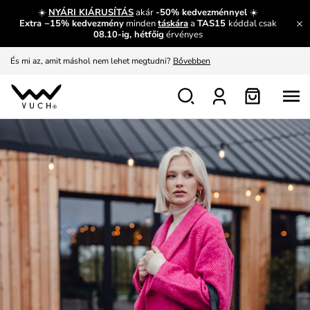
☀️
NYÁRI KIÁRUSÍTÁS
akár
-50% kedvezménnyel
☀️
Extra −15% kedvezmény
minden
táskára
a
TAS15
kóddal csak
08.10-ig, hétfőig
érvényes
És mi az, amit máshol nem lehet megtudni?
Bővebben
Fedezze fel velünk az újdonságokat.
Megtekintés
Meríts ihletet
Mutatni
Ingyenes csere és visszaküldés
Megtekintés