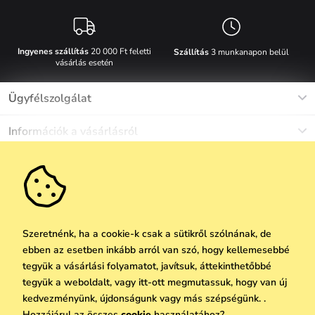
Ingyenes szállítás
20 000 Ft feletti
Szállítás
3 munkanapon belül
vásárlás esetén
Ügyfélszolgálat
Munkanapokon Hé-Pé: 8-17h óráig
Információk a vásárlásról
info@vuch.hu
Kapcsolat
Egyéb információk
+36 1 808 9989
Gyakori kérdések
Rólunk
Ne maradj le semmiről!
Anyagok és karbantartás
Karrier
Szállítás és fizetés
Újdonságok
Kedvezmények
Akció
Ajándék utalványok
Szeretnénk, ha a cookie-k csak a sütikről szólnának, de
Visszaküldés és reklamáció
ebben az esetben inkább arról van szó, hogy kellemesebbé
Vállalatok számára
Feliratkozni
tegyük a vásárlási folyamatot, javítsuk, áttekinthetőbbé
We Care
tegyük a weboldalt, vagy itt-ott megmutassuk, hogy van új
A személyes adatok védelmének alapelvei
itt
Vuchlook
kedvezményünk, újdonságunk vagy más szépségünk. .
Copyright © 2026 Vuch s.r.o. Minden jog fenntartva. Technikailag biztosítja
Hozzájárul az összes
cookie
használatához?