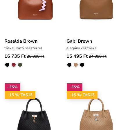
Roselda Brown
Gabi Brown
táska utazó nesszerrel
elegáns kézitáska
16 735 Ft
15 495 Ft
26 990 Ft
24 990 Ft
-35%
-35%
-15 %: TAS15
-15 %: TAS15