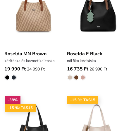
Roselda MN Brown
Roselda E Black
kézitáska és kozmetikai táska
női öko kézitáska
19 990 Ft
16 735 Ft
24 990 Ft
26 990 Ft
-38%
-15 %: TAS15
-15 %: TAS15