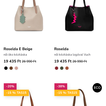
Roselda E Beige
Roselda
női öko kézitáska
női kézitáska logóval Vuch
19 435 Ft
19 435 Ft
26 990 Ft
26 990 Ft
-20%
-38%
-15 %: TAS15
-15 %: TAS15