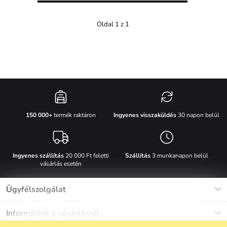
Oldal 1 z 1
Ingyenes visszaküldés
30 napon belül
150 000+
termék raktáron
Ingyenes szállítás
20 000 Ft feletti
Szállítás
3 munkanapon belül
vásárlás esetén
Ügyfélszolgálat
Munkanapokon Hé-Pé: 8-17h óráig
Információk a vásárlásról
info@vuch.hu