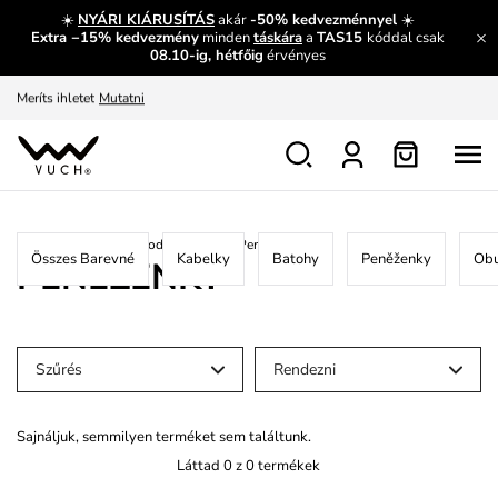
És mi az, amit máshol nem lehet megtudni?
Bővebben
☀️
NYÁRI KIÁRUSÍTÁS
akár
-50% kedvezménnyel
☀️
Extra −15% kedvezmény
minden
táskára
a
TAS15
kóddal csak
Fedezze fel velünk az újdonságokat.
Megtekintés
08.10-ig, hétfőig
érvényes
Meríts ihletet
Mutatni
Ingyenes csere és visszaküldés
Megtekintés
Főoldal
/
Vánoční průvodce
/
Barevné
/
Peněženky
Összes Barevné
Kabelky
Batohy
Peněženky
Ob
PENĚŽENKY
Szűrés
Rendezni
Sajnáljuk, semmilyen terméket sem találtunk.
Láttad 0 z 0 termékek