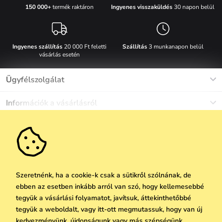
Ingyenes visszaküldés
30 napon belül
150 000+
termék raktáron
Ingyenes szállítás
20 000 Ft feletti
Szállítás
3 munkanapon belül
vásárlás esetén
Ügyfélszolgálat
Munkanapokon Hé-Pé: 8-17h óráig
Információk a vásárlásról
info@vuch.hu
Kapcsolat
Egyéb információk
+36 1 808 9989
Gyakori kérdések
Rólunk
Ne maradj le semmiről!
Anyagok és karbantartás
Karrier
Szállítás és fizetés
Újdonságok
Kedvezmények
Akció
Ajándék utalványok
Szeretnénk, ha a cookie-k csak a sütikről szólnának, de
Visszaküldés és reklamáció
ebben az esetben inkább arról van szó, hogy kellemesebbé
Vállalatok számára
Feliratkozni
tegyük a vásárlási folyamatot, javítsuk, áttekinthetőbbé
We Care
tegyük a weboldalt, vagy itt-ott megmutassuk, hogy van új
A személyes adatok védelmének alapelvei
itt
Vuchlook
kedvezményünk, újdonságunk vagy más szépségünk. .