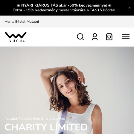
☀️
NYÁRI KIÁRUSÍTÁS
akár
-50% kedvezménnye
l ☀️
Fedezze fel velünk az újdonságokat.
Megtekintés
Extra −15% kedvezmény
minden
táskára
a
TAS15
kóddal
Meríts ihletet
Mutatni
Ingyenes csere és visszaküldés
Megtekintés
Főoldal
/
Nők
/
Limited
/
Charity Limited
CHARITY LIMITED