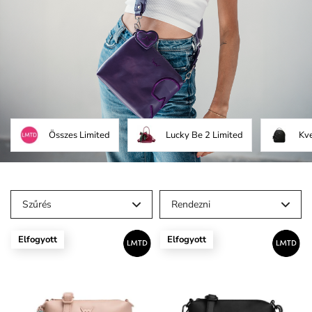
Összes Limited
Lucky Be 2 Limited
Kve
Szűrés
Rendezni
Elfogyott
Elfogyott