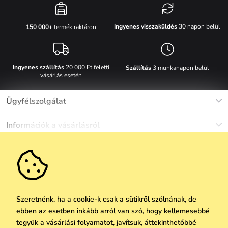
Ingyenes visszaküldés
30 napon belül
150 000+
termék raktáron
Ingyenes szállítás
20 000 Ft feletti
Szállítás
3 munkanapon belül
vásárlás esetén
Ügyfélszolgálat
Munkanapokon Hé-Pé: 8-17h óráig
Információk a vásárlásról
info@vuch.hu
Kapcsolat
Egyéb információk
+36 1 808 9989
Gyakori kérdések
Rólunk
Ne maradj le semmiről!
Anyagok és karbantartás
Karrier
Szállítás és fizetés
Újdonságok
Kedvezmények
Akció
Ajándék utalványok
Szeretnénk, ha a cookie-k csak a sütikről szólnának, de
Visszaküldés és reklamáció
ebben az esetben inkább arról van szó, hogy kellemesebbé
Vállalatok számára
Feliratkozni
tegyük a vásárlási folyamatot, javítsuk, áttekinthetőbbé