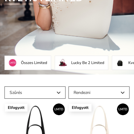
Összes Limited
Lucky Be 2 Limited
Kve
Szűrés
Rendezni
Elfogyott
Elfogyott