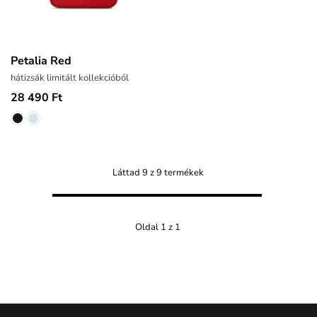
Petalia Red
hátizsák limitált kollekcióból
28 490 Ft
Láttad 9 z 9 termékek
Oldal 1 z 1