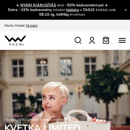
És mi az, amit máshol nem lehet megtudni?
Bővebben
☀️
NYÁRI KIÁRUSÍTÁS
akár
-50% kedvezménnyel
☀️
Extra −15% kedvezmény
minden
táskára
a
TAS15
kóddal csak
Fedezze fel velünk az újdonságokat.
Megtekintés
08.10-ig, hétfőig
érvényes
Meríts ihletet
Mutatni
Ingyenes csere és visszaküldés
Megtekintés
Főoldal
/
Nők
/
Limited
/
Kvetka Limited
KVETKA LIMITED