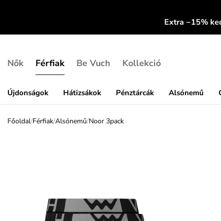
Extra −15% k
Nők
Férfiak
Be Vuch
Kollekció
Újdonságok
Hátizsákok
Pénztárcák
Alsónemű
Főoldal
/
Férfiak
/
Alsónemű
/
Noor 3pack