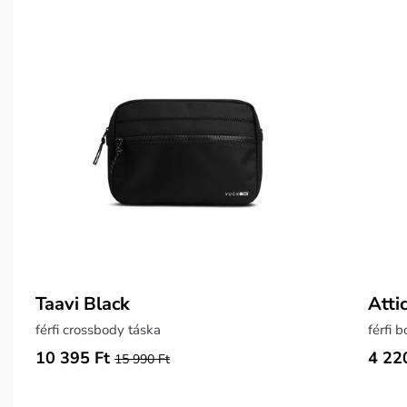
Taavi Black
Atti
férfi crossbody táska
férfi 
10 395 Ft
4 22
15 990 Ft