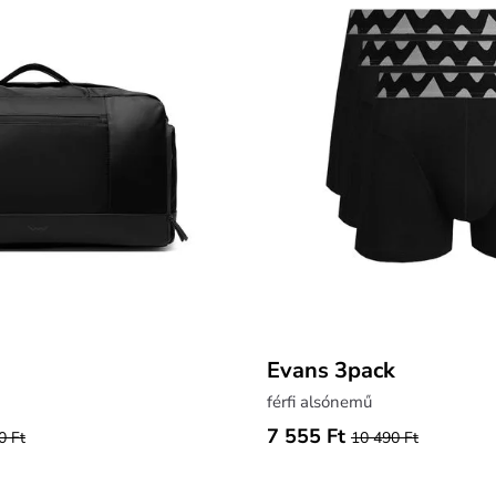
Evans 3pack
férfi alsónemű
7 555 Ft
0 Ft
10 490 Ft