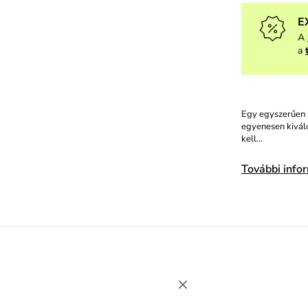
E
A
a
Egy egyszerűen 
egyenesen kivál
kell…
További info