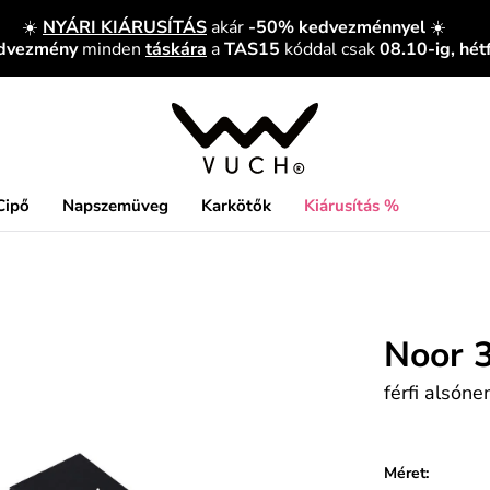
☀️
NYÁRI KIÁRUSÍTÁS
akár
-50% kedvezménnyel
☀️
edvezmény
minden
táskára
a
TAS15
kóddal csak
08.10-ig, hét
Cipő
Napszemüveg
Karkötők
Kiárusítás %
Noor 
férfi alsón
Méret: