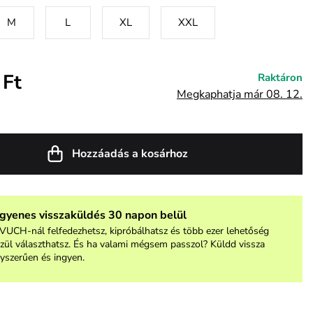
M
L
XL
XXL
 Ft
Raktáron
Megkaphatja már 08. 12.
Hozzáadás a kosárhoz
ngyenes visszaküldés 30 napon belül
VUCH-nál felfedezhetsz, kipróbálhatsz és több ezer lehetőség
zül választhatsz. És ha valami mégsem passzol? Küldd vissza
yszerűen és ingyen.