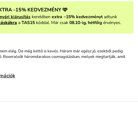
XTRA -15% KEDVEZMÉNY 🩷
nyári kiárusítás
keretében
extra −15% kedvezményt
adtunk
táskákra
a
TAS15
kóddal. Már csak
08.10-ig, hétfőig
érvényes.
nem elég. De még kettő is kevés. Három már egész jó, ezekből pedig
ó. Boxeralsók háromdarabos csomagolásban, melyek megtartják, amit
rmációk