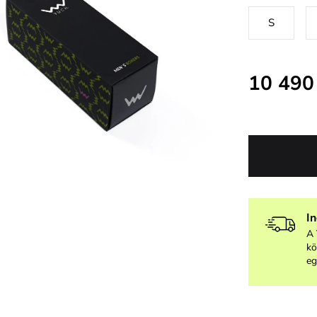
S
10 490
I
A 
kö
eg