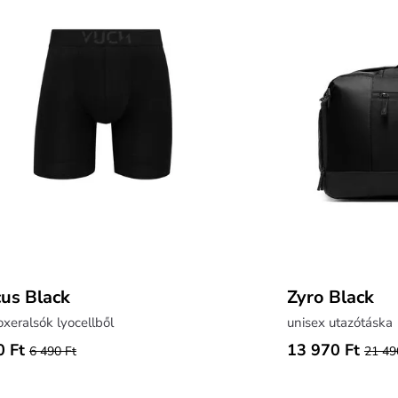
cus Black
Zyro Black
boxeralsók lyocellből
unisex utazótáska
0 Ft
13 970 Ft
6 490 Ft
21 49