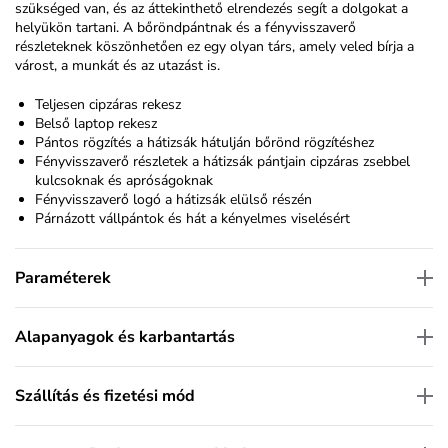
szükséged van, és az áttekinthető elrendezés segít a dolgokat a
helyükön tartani. A bőröndpántnak és a fényvisszaverő
részleteknek köszönhetően ez egy olyan társ, amely veled bírja a
várost, a munkát és az utazást is.
Teljesen cipzáras rekesz
Belső laptop rekesz
Pántos rögzítés a hátizsák hátulján bőrönd rögzítéshez
F
ényvisszaverő részletek a hátizsák pántjain cipzáras zsebbel
kulcsoknak és apróságoknak
Fényvisszaverő logó a hátizsák elülső részén
Párnázott vállpántok és hát a kényelmes viselésért
Paraméterek
Alapanyagok és karbantartás
Szállítás és fizetési mód