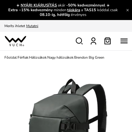
És mi az, amit máshol nem lehet megtudni?
Bővebben
☀️
NYÁRI KIÁRUSÍTÁS
akár
-50% kedvezménnyel
☀️
Extra −15% kedvezmény
minden
táskára
a
TAS15
kóddal csak
Fedezze fel velünk az újdonságokat.
Megtekintés
08.10-ig, hétfőig
érvényes
Meríts ihletet
Mutatni
Ingyenes csere és visszaküldés
Megtekintés
Főoldal
/
Férfiak
/
Hátizsákok
/
Nagy hátizsákok
/
Brendon Big Green