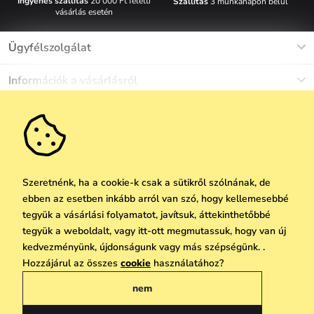
Ingyenes szállítás
20 000 Ft feletti
Szállítás
3 munkanapon belül
vásárlás esetén
Ügyfélszolgálat
Munkanapokon Hé-Pé: 8-17h óráig
Információk a vásárlásról
info@vuch.hu
Kapcsolat
Egyéb információk
+36 1 808 9989
Gyakori kérdések
Rólunk
Ne maradj le semmiről!
Anyagok és karbantartás
Karrier
Szállítás és fizetés
Újdonságok
Kedvezmények
Akció
Ajándék utalványok
Szeretnénk, ha a cookie-k csak a sütikről szólnának, de
Visszaküldés és reklamáció
ebben az esetben inkább arról van szó, hogy kellemesebbé
Vállalatok számára
Feliratkozni
tegyük a vásárlási folyamatot, javítsuk, áttekinthetőbbé
We Care
tegyük a weboldalt, vagy itt-ott megmutassuk, hogy van új
A személyes adatok védelmének alapelvei
itt
Vuchlook
kedvezményünk, újdonságunk vagy más szépségünk. .
Copyright © 2026 Vuch s.r.o. Minden jog fenntartva. Technikailag biztosítja
Hozzájárul az összes
cookie
használatához?
Üzletek
Praha
Simplia.cz
nem
Általános üzleti feltételek
Adatvédelmi irányelvek