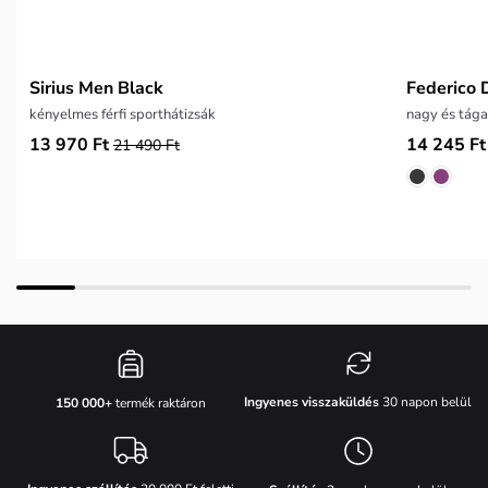
Sirius Men Black
Federico 
kényelmes férfi sporthátizsák
nagy és tága
13 970 Ft
14 245 Ft
21 490 Ft
Ingyenes visszaküldés
30 napon belül
150 000+
termék raktáron