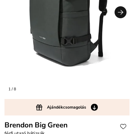
1
/ 8
Ajándékcsomagolás
Brendon Big Green
férfi utazó hátizsák