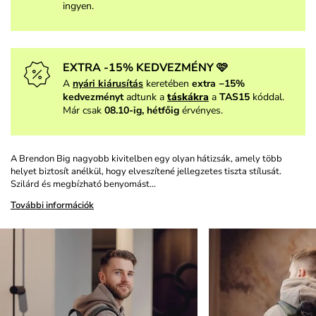
ingyen.
EXTRA -15% KEDVEZMÉNY 🩷
A
nyári kiárusítás
keretében
extra −15%
kedvezményt
adtunk a
táskákra
a
TAS15
kóddal.
Már csak
08.10-ig, hétfőig
érvényes.
A Brendon Big nagyobb kivitelben egy olyan hátizsák, amely több
helyet biztosít anélkül, hogy elveszítené jellegzetes tiszta stílusát.
Szilárd és megbízható benyomást…
További információk