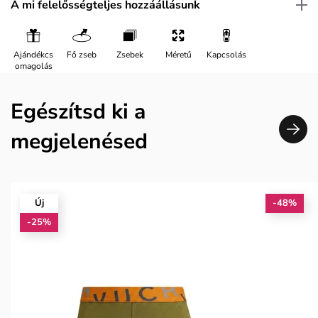
A mi felelősségteljes hozzáállásunk
Ajándékcs
Fő zseb
Zsebek
Méretű
Kapcsolás
omagolás
Egészítsd ki a
megjelenésed
Új
-48%
-25%