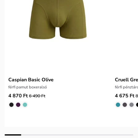
Caspian Basic Olive
Cruell Gr
férfi pamut boxeralsó
férfi pénztár
4 870 Ft
4 675 Ft
6 490 Ft
8