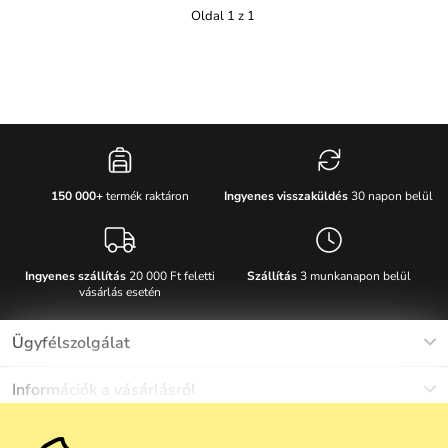
Oldal 1 z 1
Ingyenes visszaküldés
30 napon belül
150 000+
termék raktáron
Ingyenes szállítás
20 000 Ft feletti
Szállítás
3 munkanapon belül
vásárlás esetén
Ügyfélszolgálat
Munkanapokon Hé-Pé: 8-17h óráig
Információk a vásárlásról
info@vuch.hu
Kapcsolat
Egyéb információk