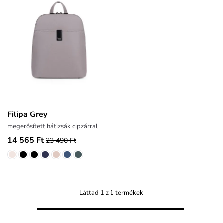
Filipa Grey
megerősített hátizsák cipzárral
14 565 Ft
23 490 Ft
Láttad 1 z 1 termékek