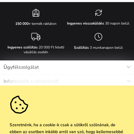
Ingyenes visszaküldés
30 napon belül
150 000+
termék raktáron
Ingyenes szállítás
20 000 Ft feletti
Szállítás
3 munkanapon belül
vásárlás esetén
Ügyfélszolgálat
Munkanapokon Hé-Pé: 8-17h óráig
Információk a vásárlásról
info@vuch.hu
Kapcsolat
Egyéb információk
+36 1 808 9989
Gyakori kérdések
Rólunk
Ne maradj le semmiről!
Anyagok és karbantartás
Karrier
Szállítás és fizetés
Újdonságok
Kedvezmények
Akció
Ajándék utalványok
Szeretnénk, ha a cookie-k csak a sütikről szólnának, de
Visszaküldés és reklamáció
ebben az esetben inkább arról van szó, hogy kellemesebbé
Vállalatok számára