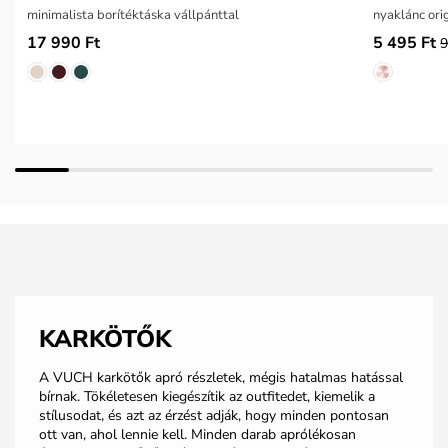
minimalista borítéktáska vállpánttal
nyaklánc ori
17 990 Ft
5 495 Ft
9
KARKÖTŐK
A VUCH karkötők apró részletek, mégis hatalmas hatással
bírnak. Tökéletesen kiegészítik az outfitedet, kiemelik a
stílusodat, és azt az érzést adják, hogy minden pontosan
ott van, ahol lennie kell. Minden darab aprólékosan