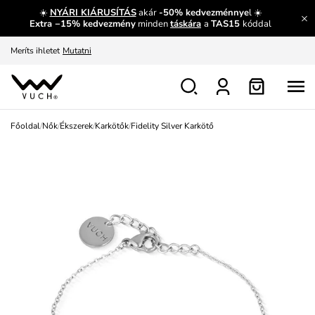
☀️
NYÁRI KIÁRUSÍTÁS
akár
-50% kedvezménnye
l ☀️
Meríts ihletet
Mutatni
Extra −15% kedvezmény
minden
táskára
a
TAS15
kóddal
Ingyenes csere és visszaküldés
Megtekintés
Főoldal
/
Nők
/
Ékszerek
/
Karkötők
/
Fidelity Silver Karkötő