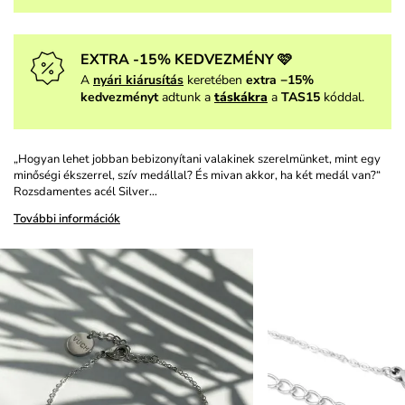
EXTRA -15% KEDVEZMÉNY 🩷
A
nyári kiárusítás
keretében
extra −15%
kedvezményt
adtunk a
táskákra
a
TAS15
kóddal.
„Hogyan lehet jobban bebizonyítani valakinek szerelmünket, mint egy
minőségi ékszerrel, szív medállal? És mivan akkor, ha két medál van?“
Rozsdamentes acél Silver…
További információk