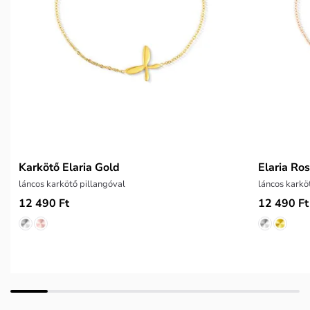
Karkötő Elaria Gold
Elaria Ro
láncos karkötő pillangóval
láncos karkö
12 490 Ft
12 490 Ft