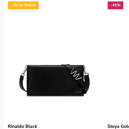
-15 %: TAS15
-45%
Rinaldo Black
Steya Gol