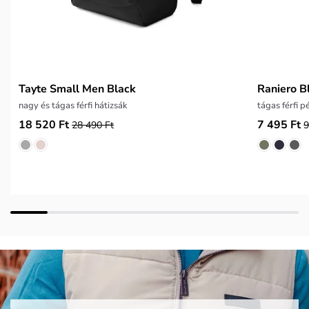
Tayte Small Men Black
Raniero B
nagy és tágas férfi hátizsák
tágas férfi p
18 520 Ft
7 495 Ft
28 490 Ft
9