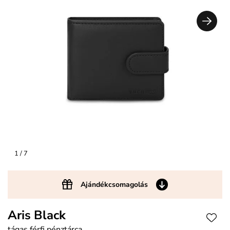
1
/ 7
Ajándékcsomagolás
Aris Black
tágas férfi pénztárca