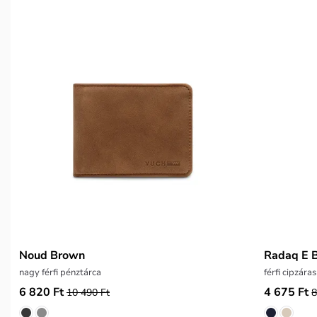
Noud Brown
Radaq E 
nagy férfi pénztárca
férfi cipzár
6 820 Ft
4 675 Ft
10 490 Ft
8