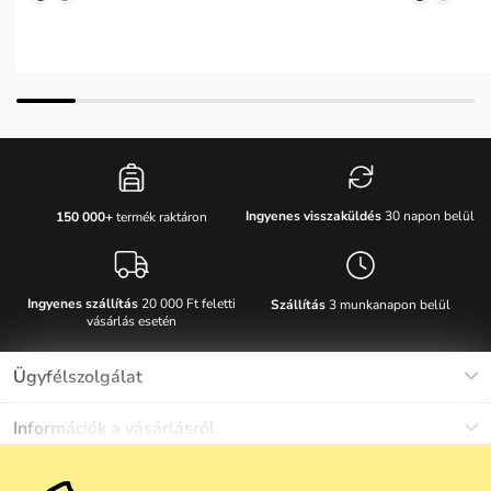
Ingyenes visszaküldés
30 napon belül
150 000+
termék raktáron
Ingyenes szállítás
20 000 Ft feletti
Szállítás
3 munkanapon belül
vásárlás esetén
Ügyfélszolgálat
Munkanapokon Hé-Pé: 8-17h óráig
Információk a vásárlásról
info@vuch.hu
Kapcsolat
Egyéb információk