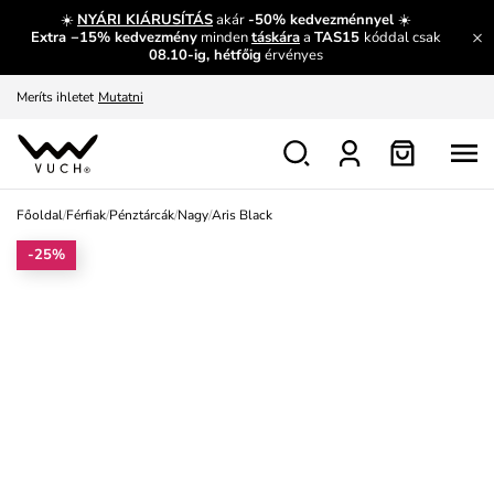
És mi az, amit máshol nem lehet megtudni?
Bővebben
☀️
NYÁRI KIÁRUSÍTÁS
akár
-50% kedvezménnyel
☀️
Extra −15% kedvezmény
minden
táskára
a
TAS15
kóddal csak
Fedezze fel velünk az újdonságokat.
Megtekintés
08.10-ig, hétfőig
érvényes
Meríts ihletet
Mutatni
Ingyenes csere és visszaküldés
Megtekintés
Főoldal
/
Férfiak
/
Pénztárcák
/
Nagy
/
Aris Black
-25%