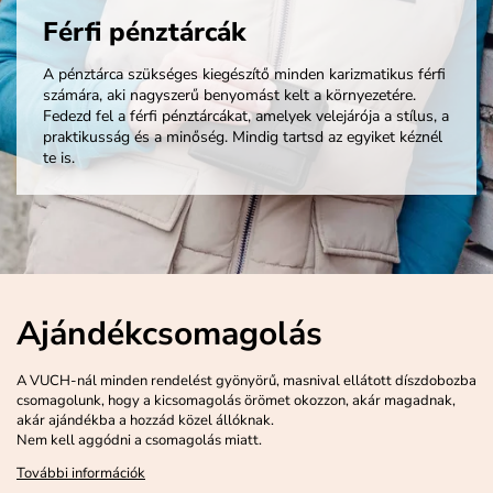
Férfi pénztárcák
A pénztárca szükséges kiegészítő minden karizmatikus férfi
számára, aki nagyszerű benyomást kelt a környezetére.
Fedezd fel a férfi pénztárcákat, amelyek velejárója a stílus, a
praktikusság és a minőség. Mindig tartsd az egyiket kéznél
te is.
Ajándékcsomagolás
A VUCH-nál minden rendelést gyönyörű, masnival ellátott díszdobozba
csomagolunk, hogy a kicsomagolás örömet okozzon, akár magadnak,
akár ajándékba a hozzád közel állóknak.
Nem kell aggódni a csomagolás miatt.
További információk