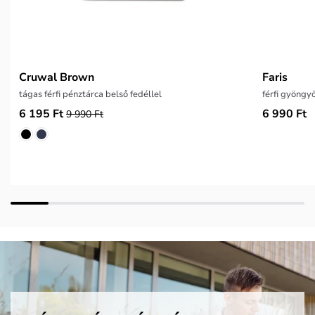
Cruwal Brown
Faris
tágas férfi pénztárca belső fedéllel
férfi gyöngy
6 195 Ft
6 990 Ft
9 990 Ft