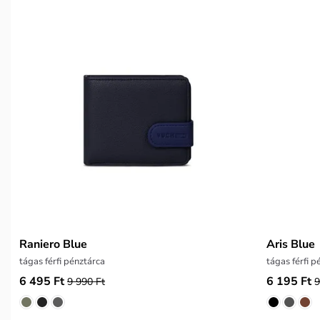
Raniero Blue
Aris Blue
tágas férfi pénztárca
tágas férfi p
6 495 Ft
6 195 Ft
9 990 Ft
9