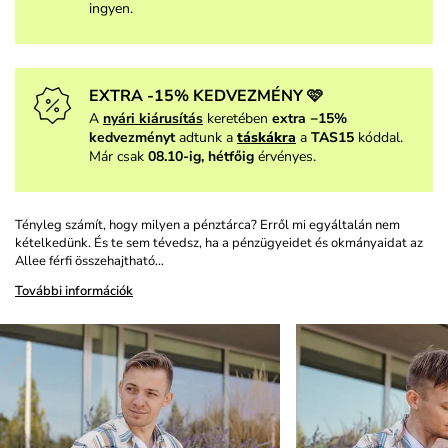
ingyen.
EXTRA -15% KEDVEZMÉNY 🩷
A
nyári kiárusítás
keretében
extra −15%
kedvezményt
adtunk a
táskákra
a
TAS15
kóddal.
Már csak
08.10-ig, hétfőig
érvényes.
Tényleg számít, hogy milyen a pénztárca? Erről mi egyáltalán nem
kételkedünk. És te sem tévedsz, ha a pénzügyeidet és okmányaidat az
Allee férfi összehajtható…
További információk