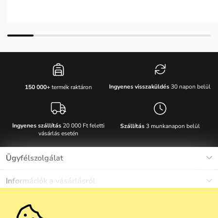
Ingyenes visszaküldés
30 napon belül
150 000+
termék raktáron
Ingyenes szállítás
20 000 Ft feletti
Szállítás
3 munkanapon belül
vásárlás esetén
Ügyfélszolgálat
Munkanapokon Hé-Pé: 8-17h óráig
Információk a vásárlásról
info@vuch.hu
Kapcsolat
Egyéb információk
+36 1 808 9989
Gyakori kérdések