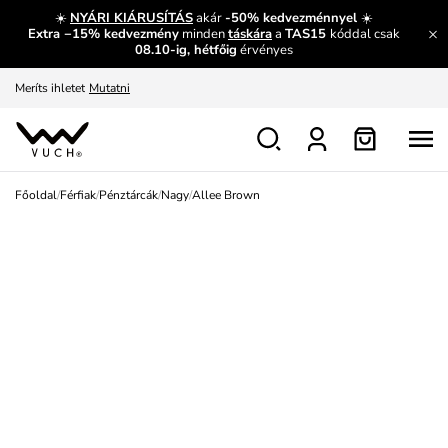
És mi az, amit máshol nem lehet megtudni?
Bővebben
☀️
NYÁRI KIÁRUSÍTÁS
akár
-50% kedvezménnyel
☀️
Extra −15% kedvezmény
minden
táskára
a
TAS15
kóddal csak
Fedezze fel velünk az újdonságokat.
Megtekintés
08.10-ig, hétfőig
érvényes
Meríts ihletet
Mutatni
Ingyenes csere és visszaküldés
Megtekintés
Főoldal
/
Férfiak
/
Pénztárcák
/
Nagy
/
Allee Brown