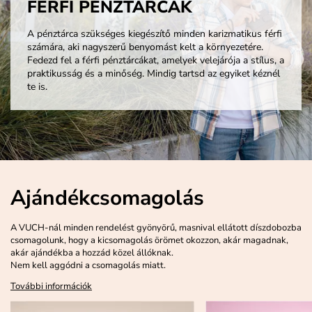
FÉRFI PÉNZTÁRCÁK
A pénztárca szükséges kiegészítő minden karizmatikus férfi
számára, aki nagyszerű benyomást kelt a környezetére.
Fedezd fel a férfi pénztárcákat, amelyek velejárója a stílus, a
praktikusság és a minőség. Mindig tartsd az egyiket kéznél
te is.
Ajándékcsomagolás
A VUCH-nál minden rendelést gyönyörű, masnival ellátott díszdobozba
csomagolunk, hogy a kicsomagolás örömet okozzon, akár magadnak,
akár ajándékba a hozzád közel állóknak.
Nem kell aggódni a csomagolás miatt.
További információk