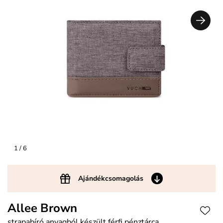
1
/ 6
Ajándékcsomagolás
Allee Brown
strapabíró anyagból készült férfi pénztárca