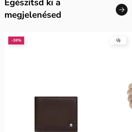
Egészítsd ki a
megjelenésed
-38%
Új