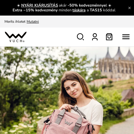
☀️
NYÁRI KIÁRUSÍTÁS
akár
-50% kedvezménnye
l ☀️
Fedezze fel velünk az újdonságokat.
Megtekintés
Extra −15% kedvezmény
minden
táskára
a
TAS15
kóddal
Meríts ihletet
Mutatni
Ingyenes csere és visszaküldés
Megtekintés