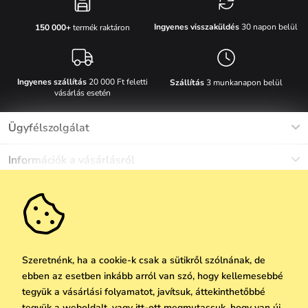
Ingyenes visszaküldés
30 napon belül
150 000+
termék raktáron
Ingyenes szállítás
20 000 Ft feletti
Szállítás
3 munkanapon belül
vásárlás esetén
Ügyfélszolgálat
Munkanapokon Hé-Pé: 8-17h óráig
Információk a vásárlásról
info@vuch.hu
Kapcsolat
Egyéb információk
+36 1 808 9989
Gyakori kérdések
Rólunk
Ne maradj le semmiről!
Anyagok és karbantartás
Karrier
Szállítás és fizetés
Újdonságok
Kedvezmények
Akció
Ajándék utalványok
Szeretnénk, ha a cookie-k csak a sütikről szólnának, de
Visszaküldés és reklamáció
ebben az esetben inkább arról van szó, hogy kellemesebbé
Vállalatok számára
Feliratkozni
tegyük a vásárlási folyamatot, javítsuk, áttekinthetőbbé
We Care
tegyük a weboldalt, vagy itt-ott megmutassuk, hogy van új