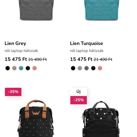
Lien Grey
Lien Turquoise
női laptop hátizsák
női laptop hátizsák
15 475 Ft
15 475 Ft
21 490 Ft
21 490 Ft
-35%
Új
-25%