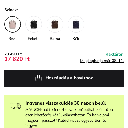
Színek:
Bézs
Fekete
Barna
Kék
23 490 Ft
Raktáron
17 620 Ft
Megkaphatja már 08. 11.
Hozzáadás a kosárhoz
Ingyenes visszaküldés 30 napon belül
A VUCH-nál felfedezhetsz, kipróbálhatsz és több
ezer lehetőség közül választhatsz. És ha valami
mégsem passzol? Küldd vissza egyszerűen és
ingyen.