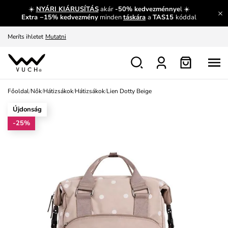
☀️
NYÁRI KIÁRUSÍTÁS
akár
-50% kedvezménnye
l ☀️
Fedezze fel velünk az újdonságokat.
Megtekintés
Extra −15% kedvezmény
minden
táskára
a
TAS15
kóddal
Meríts ihletet
Mutatni
Ingyenes csere és visszaküldés
Megtekintés
Főoldal
/
Nők
/
Hátizsákok
/
Hátizsákok
/
Lien Dotty Beige
Újdonság
-25%