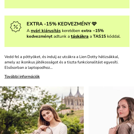
EXTRA -15% KEDVEZMÉNY 🩷
A
nyári kiárusítás
keretében
extra −15%
kedvezményt
adtunk a
táskákra
a
TAS15
kóddal.
Vedd fel a pöttyöket, és indulj az utcákra a Lien Dotty hátizsákkal,
amely az ikonikus játékosságot és a tiszta funkcionalitást egyesíti.
Elsősorban a laptopodhoz…
További információk