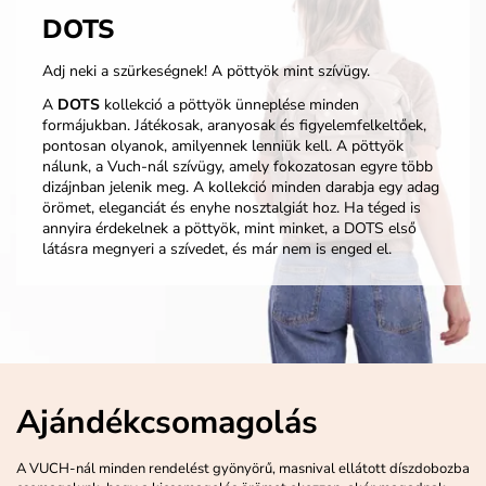
DOTS
Adj neki a szürkeségnek! A pöttyök mint szívügy.
A
DOTS
kollekció a pöttyök ünneplése minden
formájukban. Játékosak, aranyosak és figyelemfelkeltőek,
pontosan olyanok, amilyennek lenniük kell. A pöttyök
nálunk, a Vuch-nál szívügy, amely fokozatosan egyre több
dizájnban jelenik meg. A kollekció minden darabja egy adag
örömet, eleganciát és enyhe nosztalgiát hoz. Ha téged is
annyira érdekelnek a pöttyök, mint minket, a DOTS első
látásra megnyeri a szívedet, és már nem is enged el.
Ajándékcsomagolás
A VUCH-nál minden rendelést gyönyörű, masnival ellátott díszdobozba