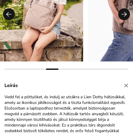
Leírás
Vedd fel a pöttyöket, és indulj az utcákra a Lien Dotty hátizsákkal,
amely az ikonikus játékosságot és a tiszta funkcionalitást egyesíti.
Elsősorban a laptopodhoz tervezték, amelyet biztonságosan
megvéd a párnázott zsebben. A hátizsák tartós anyagból készült,
amely könnyen tisztítható és játszi könnyedséggel bírja a
mindennapi városi kihívásokat. Ez a praktikus társ átgondolt
zsebekkel biztosít tökéletes rendet, és erős felső fogantyúkkal