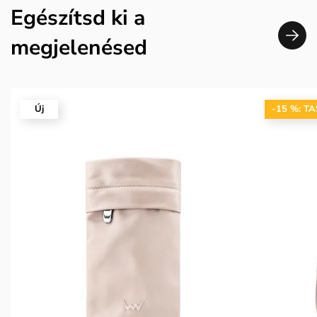
Egészítsd ki a
megjelenésed
Új
-15 %: T