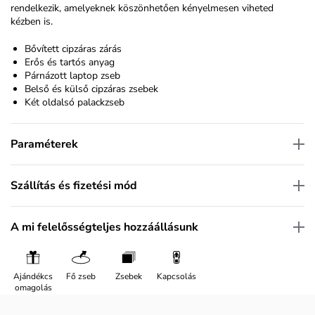
rendelkezik, amelyeknek köszönhetően kényelmesen viheted
kézben is.
Bővített cipzáras zárás
Erős és tartós anyag
Párnázott laptop zseb
Belső és külső cipzáras zsebek
Két oldalsó palackzseb
Paraméterek
Szállítás és fizetési mód
A mi felelősségteljes hozzáállásunk
Ajándékcs
Fő zseb
Zsebek
Kapcsolás
omagolás