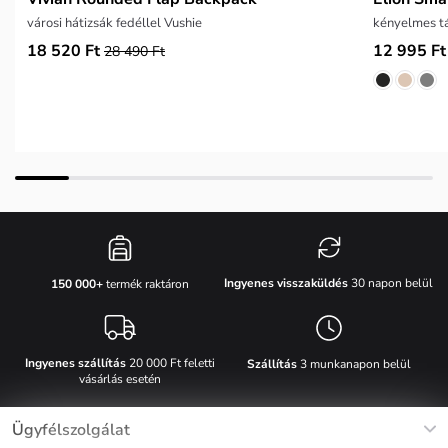
városi hátizsák fedéllel Vushie
kényelmes t
18 520 Ft
12 995 Ft
28 490 Ft
Ingyenes visszaküldés
30 napon belül
150 000+
termék raktáron
Ingyenes szállítás
20 000 Ft feletti
Szállítás
3 munkanapon belül
vásárlás esetén
Ügyfélszolgálat