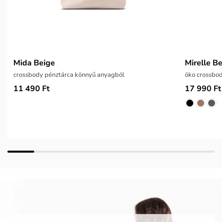
Mida Beige
Mirelle B
crossbody pénztárca könnyű anyagból
öko crossbo
11 490 Ft
17 990 Ft