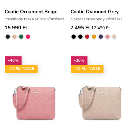
Coalie Ornament Beige
Coalie Diamond Grey
crossbody táska színes hímzéssel
cipzáras crossbody kézitáska
15 990 Ft
7 495 Ft
12 490 Ft
-40%
-38%
-15 %: TAS15
-15 %: TAS15