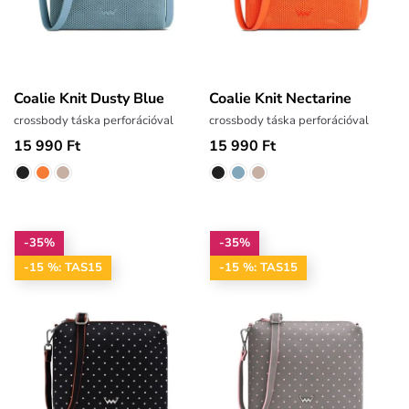
Coalie Knit Dusty Blue
Coalie Knit Nectarine
crossbody táska perforációval
crossbody táska perforációval
15 990 Ft
15 990 Ft
-35%
-35%
-15 %: TAS15
-15 %: TAS15