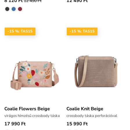
8 120 Ft
12 490 Ft
12 490 Ft
-15 %: TAS15
-15 %: TAS15
Coalie Flowers Beige
Coalie Knit Beige
virágos hímzésű crossbody táska
crossbody táska perforációval
17 990 Ft
15 990 Ft