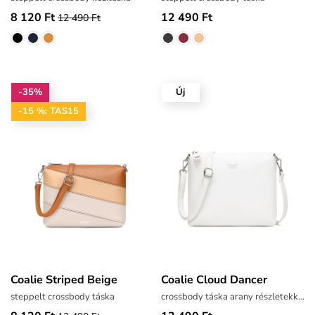
8 120 Ft
12 490 Ft
12 490 Ft
-35%
Új
-15 %: TAS15
Coalie Striped Beige
Coalie Cloud Dancer
steppelt crossbody táska
crossbody táska arany részletekkel