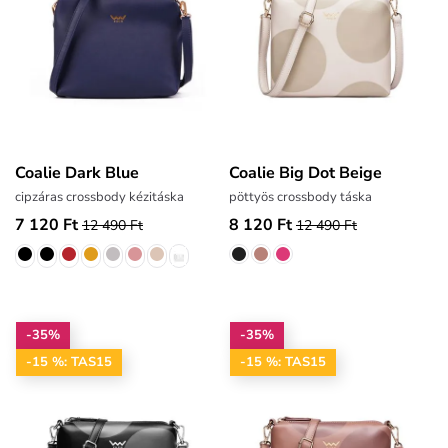
Coalie Dark Blue
Coalie Big Dot Beige
cipzáras crossbody kézitáska
pöttyös crossbody táska
7 120 Ft
8 120 Ft
12 490 Ft
12 490 Ft
-35%
-35%
-15 %: TAS15
-15 %: TAS15