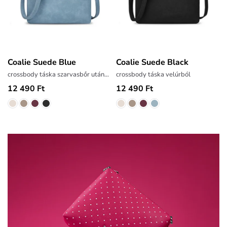
Coalie Suede Blue
Coalie Suede Black
crossbody táska szarvasbőr utánzatból
crossbody táska velúrból
12 490 Ft
12 490 Ft