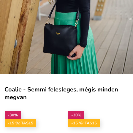
Coalie - Semmi felesleges, mégis minden
megvan
-30%
-30%
-15 %: TAS15
-15 %: TAS15