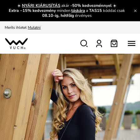
És mi az, amit máshol nem lehet megtudni?
Bővebben
☀️
NYÁRI KIÁRUSÍTÁS
akár
-50% kedvezménnyel
☀️
Extra −15% kedvezmény
minden
táskára
a
TAS15
kóddal csak
Fedezze fel velünk az újdonságokat.
Megtekintés
08.10-ig, hétfőig
érvényes
Meríts ihletet
Mutatni
Ingyenes csere és visszaküldés
Megtekintés