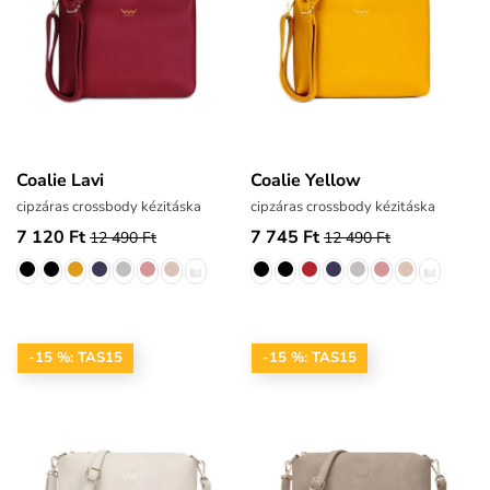
Coalie Lavi
Coalie Yellow
cipzáras crossbody kézitáska
cipzáras crossbody kézitáska
7 120 Ft
7 745 Ft
12 490 Ft
12 490 Ft
-15 %: TAS15
-15 %: TAS15