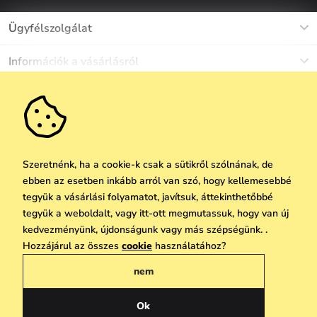
Ügyfélszolgálat
Munkanapokon Hé-Pé: 8-17h óráig
Információk a vásárlásról
info@vuch.hu
Kapcsolat
Egyéb információk
+36 1 808 9989
Gyakori kérdések
Rólunk
Ne maradj le semmiről!
Anyagok és karbantartás
Karrier
Szállítás és fizetés
Újdonságok
Kedvezmények
Akció
Ajándék utalványok
Szeretnénk, ha a cookie-k csak a sütikről szólnának, de
Visszaküldés és reklamáció
ebben az esetben inkább arról van szó, hogy kellemesebbé
Vállalatok számára
Feliratkozni
tegyük a vásárlási folyamatot, javítsuk, áttekinthetőbbé
We Care
tegyük a weboldalt, vagy itt-ott megmutassuk, hogy van új
A személyes adatok védelmének alapelvei
itt
Vuchlook
kedvezményünk, újdonságunk vagy más szépségünk. .
Copyright © 2026 Vuch s.r.o. Minden jog fenntartva. Technikailag biztosítja
Hozzájárul az összes
cookie
használatához?
Üzletek
Praha
Simplia.cz
nem
Általános üzleti feltételek
Adatvédelmi irányelvek
Ok