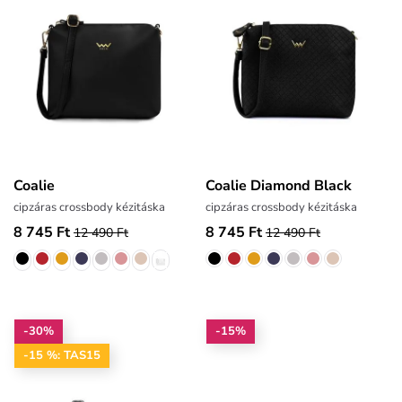
Coalie
Coalie Diamond Black
cipzáras crossbody kézitáska
cipzáras crossbody kézitáska
8 745 Ft
8 745 Ft
12 490 Ft
12 490 Ft
-30%
-15%
-15 %: TAS15