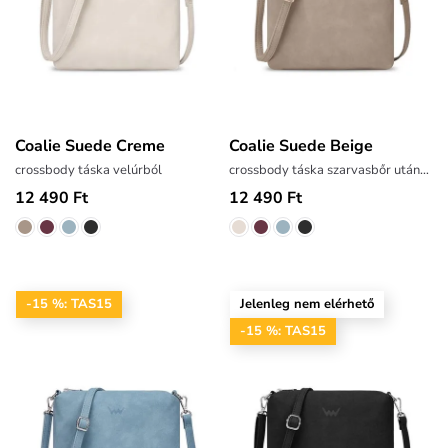
Coalie Suede Creme
Coalie Suede Beige
crossbody táska velúrból
crossbody táska szarvasbőr utánzatból
12 490 Ft
12 490 Ft
-15 %: TAS15
Jelenleg nem elérhető
-15 %: TAS15