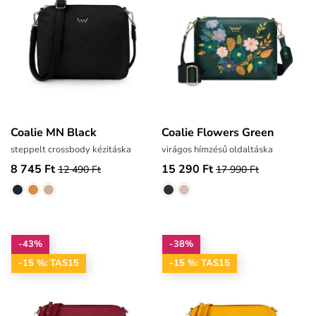
Coalie MN Black
Coalie Flowers Green
steppelt crossbody kézitáska
virágos hímzésű oldaltáska
8 745 Ft
15 290 Ft
12 490 Ft
17 990 Ft
-43%
-38%
-15 %: TAS15
-15 %: TAS15