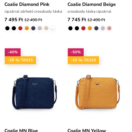
Coalie Diamond Pink
Coalie Diamond Beige
cipzárral zárható crossbody táska
crossbody táska cipzárral
7 495 Ft
7 745 Ft
12 490 Ft
12 490 Ft
-40%
-50%
-15 %: TAS15
-15 %: TAS15
Coalie MN Blue
Coalie MN Yellow