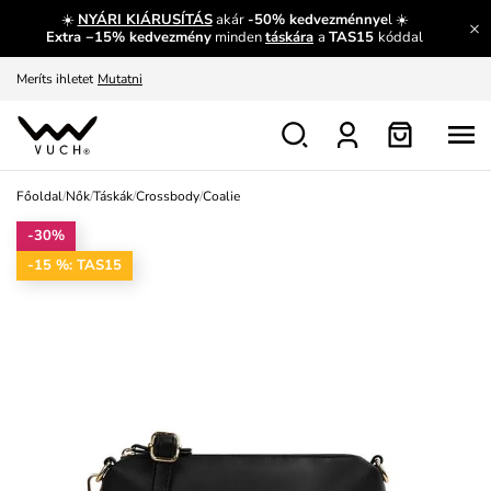
☀️
NYÁRI KIÁRUSÍTÁS
akár
-50% kedvezménnye
l ☀️
Fedezze fel velünk az újdonságokat.
Megtekintés
Extra −15% kedvezmény
minden
táskára
a
TAS15
kóddal
Meríts ihletet
Mutatni
Ingyenes csere és visszaküldés
Megtekintés
Főoldal
/
Nők
/
Táskák
/
Crossbody
/
Coalie
-30%
-15 %: TAS15