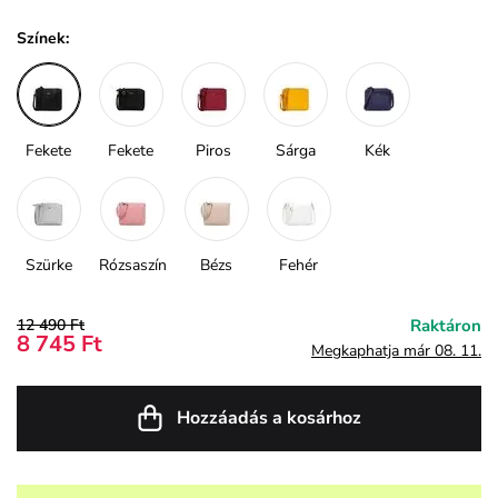
Színek:
Fekete
Fekete
Piros
Sárga
Kék
Szürke
Rózsaszín
Bézs
Fehér
12 490 Ft
Raktáron
8 745 Ft
Megkaphatja már 08. 11.
Hozzáadás a kosárhoz