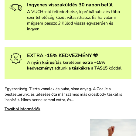
Ingyenes visszaküldés 30 napon belül
A VUCH-nál felfedezhetsz, kipróbálhatsz és több
ezer lehetőség közül választhatsz. És ha valami
mégsem passzol? Küldd vissza egyszerűen és
ingyen.
EXTRA -15% KEDVEZMÉNY 🩷
A
nyári kiárusítás
keretében
extra −15%
kedvezményt
adtunk a
táskákra
a
TAS15
kóddal.
Egyszerűség. Tiszta vonalak és puha, sima anyag. A Coalie a
bestsellerünk, és létezése óta már számos más crossbody táskát is
inspirált. Nincs benne semmi extra, és…
További információk