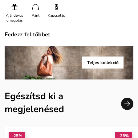
Ajándékcs
Pánt
Kapcsolás
omagolás
Fedezz fel többet
Teljes kollekció
Egészítsd ki a
megjelenésed
-25%
-38%