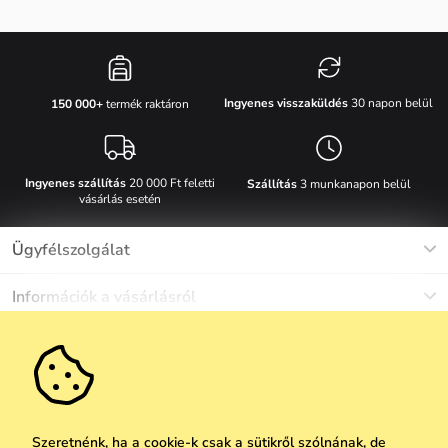
Ingyenes visszaküldés
30 napon belül
150 000+
termék raktáron
Ingyenes szállítás
20 000 Ft feletti
Szállítás
3 munkanapon belül
vásárlás esetén
Ügyfélszolgálat
Munkanapokon Hé-Pé: 8-17h óráig
Információk a vásárlásról
info@vuch.hu
Kapcsolat
Egyéb információk
+36 1 808 9989
Gyakori kérdések
Rólunk
Ne maradj le semmiről!
Anyagok és karbantartás
Karrier
Szállítás és fizetés
Újdonságok
Kedvezmények
Akció
Ajándék utalványok
Szeretnénk, ha a cookie-k csak a sütikről szólnának, de