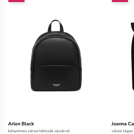
Arlen Black
Joanna Ca
kényelmes városi hátizsák cipzárral
városi tágas 