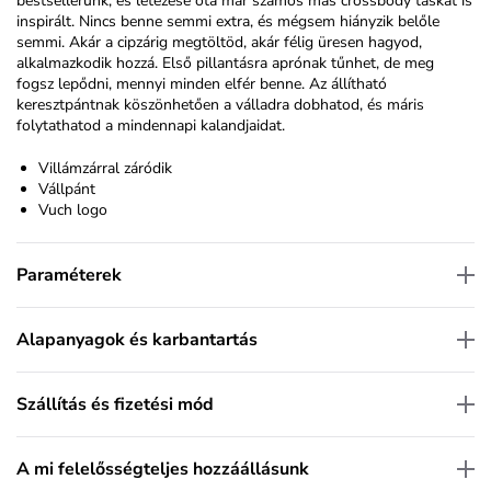
bestsellerünk, és létezése óta már számos más crossbody táskát is
inspirált. Nincs benne semmi extra, és mégsem hiányzik belőle
semmi. Akár a cipzárig megtöltöd, akár félig üresen hagyod,
alkalmazkodik hozzá. Első pillantásra aprónak tűnhet, de meg
fogsz lepődni, mennyi minden elfér benne. Az állítható
keresztpántnak köszönhetően a válladra dobhatod, és máris
folytathatod a mindennapi kalandjaidat.
Villámzárral záródik
Vállpánt
Vuch logo
Paraméterek
Alapanyagok és karbantartás
Szállítás és fizetési mód
A mi felelősségteljes hozzáállásunk