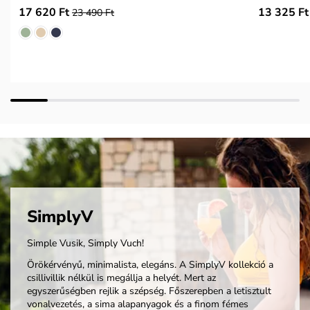
17 620 Ft
13 325 Ft
23 490 Ft
SimplyV
Simple Vusik, Simply Vuch!
Örökérvényű, minimalista, elegáns. A SimplyV kollekció a
csillivillik nélkül is megállja a helyét. Mert az
egyszerűségben rejlik a szépség. Főszerepben a letisztult
vonalvezetés, a sima alapanyagok és a finom fémes