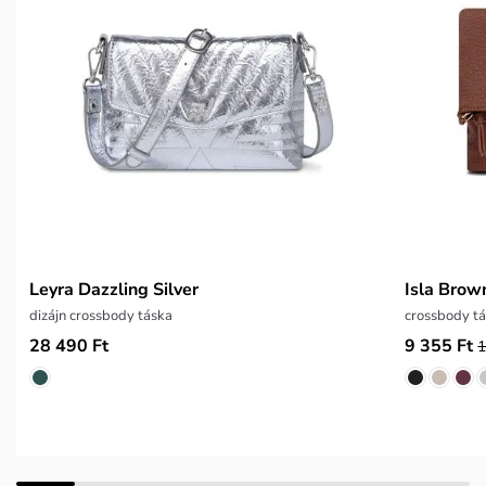
Leyra Dazzling Silver
Isla Brow
dizájn crossbody táska
crossbody tá
28 490 Ft
9 355 Ft
1