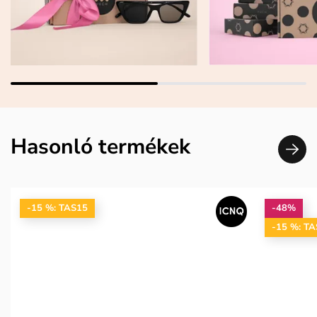
Hasonló termékek
-15 %: TAS15
-48%
-15 %: T