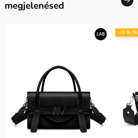
megjelenésed
-15 %: T