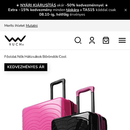
És mi az, amit máshol nem lehet megtudni?
Bővebben
☀️
NYÁRI KIÁRUSÍTÁS
akár
-50% kedvezménnyel
☀️
Extra −15% kedvezmény
minden
táskára
a
TAS15
kóddal csak
Fedezze fel velünk az újdonságokat.
Megtekintés
08.10-ig, hétfőig
érvényes
Meríts ihletet
Mutatni
Ingyenes csere és visszaküldés
Megtekintés
Főoldal
/
Nők
/
Hátizsákok
/
Bőröndök
/
Cool
KEDVEZMÉNYES ÁR