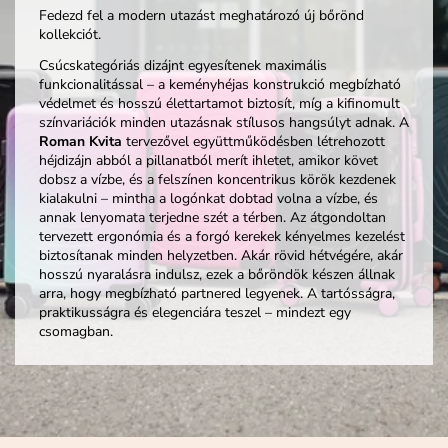
Fedezd fel a modern utazást meghatározó új bőrönd
kollekciót.
Csúcskategóriás dizájnt egyesítenek maximális
funkcionalitással – a keményhéjas konstrukció megbízható
védelmet és hosszú élettartamot biztosít, míg a kifinomult
színvariációk minden utazásnak stílusos hangsúlyt adnak. A
Roman Kvita
tervezővel együttműködésben létrehozott
héjdizájn abból a pillanatból merít ihletet, amikor követ
dobsz a vízbe, és a felszínen koncentrikus körök kezdenek
kialakulni – mintha a logónkat dobtad volna a vízbe, és
annak lenyomata terjedne szét a térben. Az átgondoltan
tervezett ergonómia és a forgó kerekek kényelmes kezelést
biztosítanak minden helyzetben. Akár rövid hétvégére, akár
hosszú nyaralásra indulsz, ezek a bőröndök készen állnak
arra, hogy megbízható partnered legyenek. A tartósságra,
praktikusságra és elegenciára teszel – mindezt egy
csomagban.