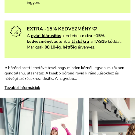
ingyen.
EXTRA -15% KEDVEZMÉNY 🩷
A
nyári kiárusítás
keretében
extra −15%
kedvezményt
adtunk a
táskákra
a
TAS15
kóddal.
Már csak
08.10-ig, hétfőig
érvényes.
A bőrönd szett lehetővé teszi, hogy minden kéznél legyen, miközben
gondtalanul utazhatsz. A kisebb bőrönd rövid kirándulásokhoz és
hétvégi szökésekhez ideális. A nagyobb…
További információk