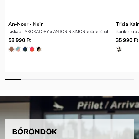
An-Noor - Noir
Tricia Ka
táska a LABORATORY x ANTONIN SIMON kollekcióból
58 990 Ft
35 990 Ft
BŐRÖNDÖK