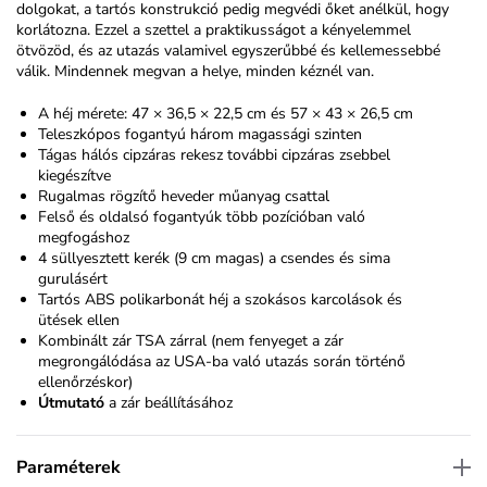
dolgokat, a tartós konstrukció pedig megvédi őket anélkül, hogy
korlátozna. Ezzel a szettel a praktikusságot a kényelemmel
ötvözöd, és az utazás valamivel egyszerűbbé és kellemessebbé
válik. Mindennek megvan a helye, minden kéznél van.
A héj mérete: 47 × 36,5 × 22,5 cm és 57 × 43 × 26,5 cm
Teleszkópos fogantyú három magassági szinten
Tágas hálós cipzáras rekesz további cipzáras zsebbel
kiegészítve
Rugalmas rögzítő heveder műanyag csattal
Felső és oldalsó fogantyúk több pozícióban való
megfogáshoz
4 süllyesztett kerék (9 cm magas) a csendes és sima
gurulásért
Tartós ABS polikarbonát héj a szokásos karcolások és
ütések ellen
Kombinált zár TSA zárral (nem fenyeget a zár
megrongálódása az USA-ba való utazás során történő
ellenőrzéskor)
Útmutató
a zár beállításához
Paraméterek