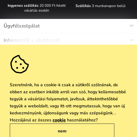
Ingyenes szállítás
20 000 Ft feletti
Szállítás
3 munkanapon belül
vásárlás esetén
Ügyfélszolgálat
Munkanapokon Hé-Pé: 8-17h óráig
Információk a vásárlásról
info@vuch.hu
Kapcsolat
Egyéb információk
+36 1 808 9989
Gyakori kérdések
Rólunk
Ne maradj le semmiről!
Anyagok és karbantartás
Karrier
Szállítás és fizetés
Újdonságok
Kedvezmények
Akció
Ajándék utalványok
Szeretnénk, ha a cookie-k csak a sütikről szólnának, de
Visszaküldés és reklamáció
ebben az esetben inkább arról van szó, hogy kellemesebbé
Vállalatok számára
Feliratkozni
tegyük a vásárlási folyamatot, javítsuk, áttekinthetőbbé
We Care
tegyük a weboldalt, vagy itt-ott megmutassuk, hogy van új
A személyes adatok védelmének alapelvei
itt
Vuchlook
kedvezményünk, újdonságunk vagy más szépségünk. .
Copyright © 2026 Vuch s.r.o. Minden jog fenntartva. Technikailag biztosítja
Hozzájárul az összes
cookie
használatához?
Üzletek
Praha
Simplia.cz
nem
Általános üzleti feltételek