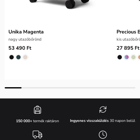
Unika Magenta
Precious 
nagy utazóbőrönd
kis utazóbőr
53 490 Ft
27 895 Ft
Ingyenes visszaküldés
30 napon belül
150 000+
termék raktáron