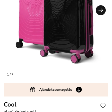
1
/ 7
Ajándékcsomagolás
Cool
utazóbőrönd szett