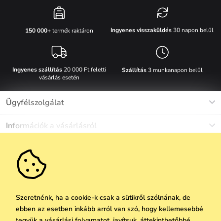
Ingyenes visszaküldés
30 napon belül
150 000+
termék raktáron
Ingyenes szállítás
20 000 Ft feletti
Szállítás
3 munkanapon belül
vásárlás esetén
Ügyfélszolgálat
Munkanapokon Hé-Pé: 8-17h óráig
Információk a vásárlásról
info@vuch.hu
Kapcsolat
Egyéb információk
+36 1 808 9989
Gyakori kérdések
Rólunk
Ne maradj le semmiről!
Anyagok és karbantartás
Karrier
Szállítás és fizetés
Újdonságok
Kedvezmények
Akció
Ajándék utalványok
Szeretnénk, ha a cookie-k csak a sütikről szólnának, de
Visszaküldés és reklamáció
ebben az esetben inkább arról van szó, hogy kellemesebbé
Vállalatok számára
Feliratkozni
tegyük a vásárlási folyamatot, javítsuk, áttekinthetőbbé