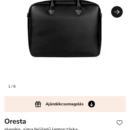
1
/ 6
Ajándékcsomagolás
Oresta
elegáns, sima felületű laptop táska