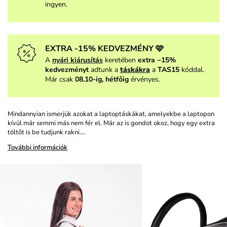
ingyen.
EXTRA -15% KEDVEZMÉNY 🩷
A
nyári kiárusítás
keretében
extra −15%
kedvezményt
adtunk a
táskákra
a
TAS15
kóddal.
Már csak
08.10-ig, hétfőig
érvényes.
Mindannyian ismerjük azokat a laptoptáskákat, amelyekbe a laptopon
kívül már semmi más nem fér el. Már az is gondot okoz, hogy egy extra
töltőt is be tudjunk rakni.…
További információk