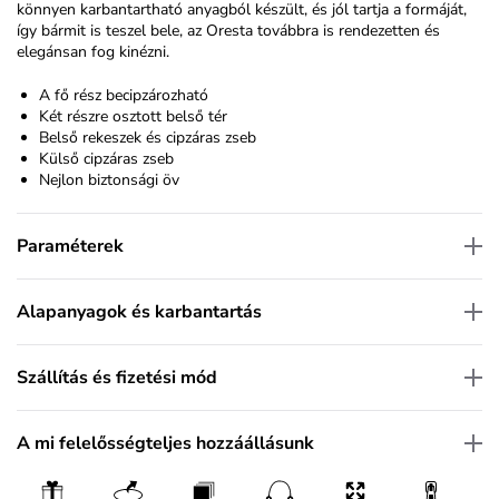
könnyen karbantartható anyagból készült, és jól tartja a formáját,
így bármit is teszel bele, az Oresta továbbra is rendezetten és
elegánsan fog kinézni.
A fő rész becipzározható
Két részre osztott belső tér
Belső rekeszek és cipzáras zseb
Külső cipzáras zseb
Nejlon biztonsági öv
Paraméterek
Alapanyagok és karbantartás
Szállítás és fizetési mód
A mi felelősségteljes hozzáállásunk