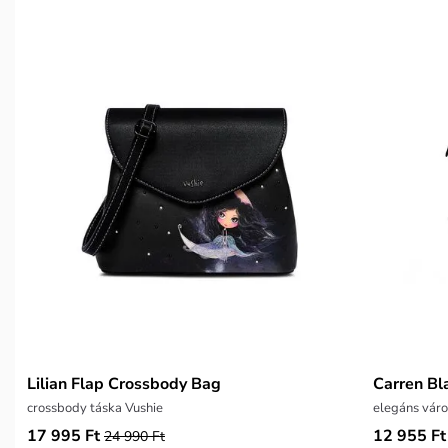
Lilian Flap Crossbody Bag
Carren Bl
crossbody táska Vushie
elegáns váro
17 995 Ft
12 955 Ft
24 990 Ft