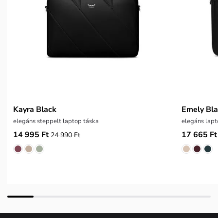
Kayra Black
Emely Bl
elegáns steppelt laptop táska
elegáns lapt
14 995 Ft
17 665 Ft
24 990 Ft