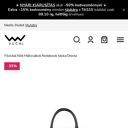
És mi az, amit máshol nem lehet megtudni?
Bővebben
☀️
NYÁRI KIÁRUSÍTÁS
akár
-50% kedvezménnyel
☀️
Extra −15% kedvezmény
minden
táskára
a
TAS15
kóddal csak
Fedezze fel velünk az újdonságokat.
Megtekintés
08.10-ig, hétfőig
érvényes
Meríts ihletet
Mutatni
Ingyenes csere és visszaküldés
Megtekintés
Főoldal
/
Nők
/
Hátizsákok
/
Notebook táska
/
Oresta
-35%