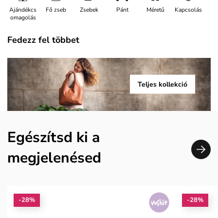
Ajándékcs
Fő zseb
Zsebek
Pánt
Méretű
Kapcsolás
omagolás
Fedezz fel többet
Teljes kollekció
Egészítsd ki a
megjelenésed
-28%
-28%