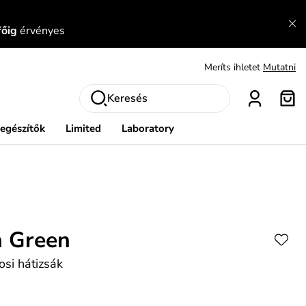
Fedezze fel velünk az újdonságokat.
Megtekintés
főig
érvényes
Meríts ihletet
Mutatni
Ingyenes csere és visszaküldés
Megtekintés
Keresés
iegészítők
Limited
Laboratory
n Green
osi hátizsák