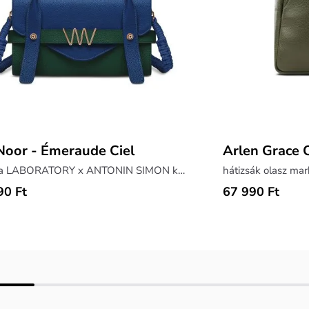
oor - Émeraude Ciel
Arlen Grace 
táska a LABORATORY x ANTONIN SIMON kollekcióból
hátizsák olasz ma
90 Ft
67 990 Ft