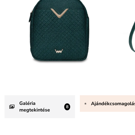
Galéria
Ajándékcsomagolá
8
megtekintése