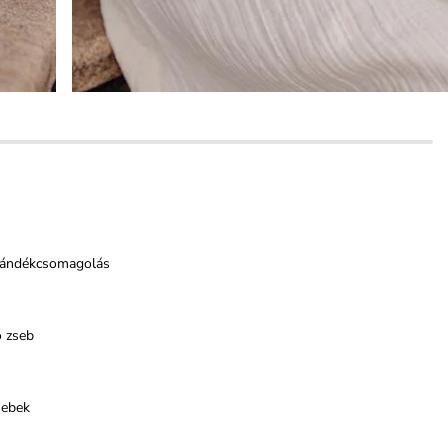
jándékcsomagolás
ő zseb
sebek