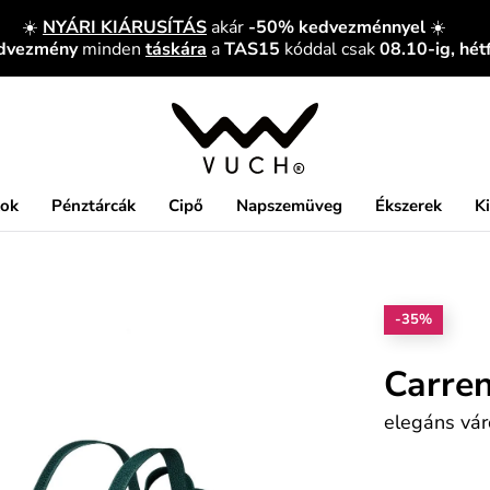
☀️
NYÁRI KIÁRUSÍTÁS
akár
-50% kedvezménnyel
☀️
edvezmény
minden
táskára
a
TAS15
kóddal csak
08.10-ig, hét
kok
Pénztárcák
Cipő
Napszemüveg
Ékszerek
K
-35%
Carre
elegáns vár