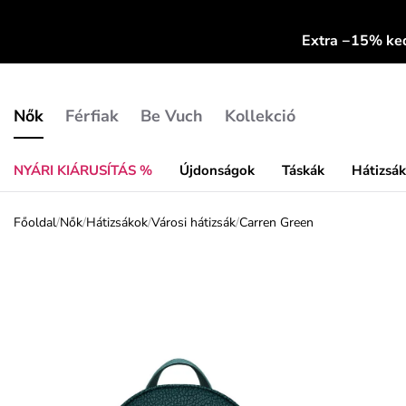
Extra −15% k
Nők
Férfiak
Be Vuch
Kollekció
NYÁRI KIÁRUSÍTÁS %
Újdonságok
Táskák
Hátizsá
Főoldal
/
Nők
/
Hátizsákok
/
Városi hátizsák
/
Carren Green