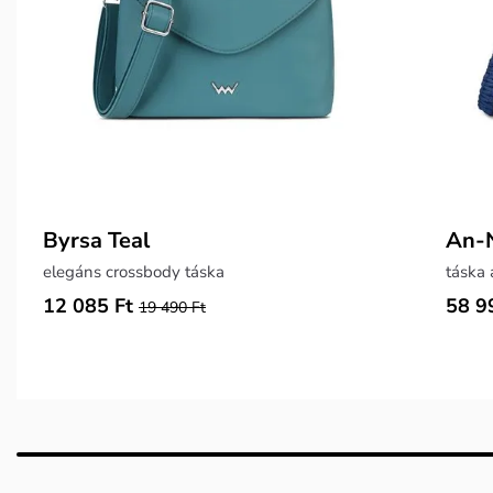
Byrsa Teal
An-N
elegáns crossbody táska
12 085 Ft
58 9
19 490 Ft