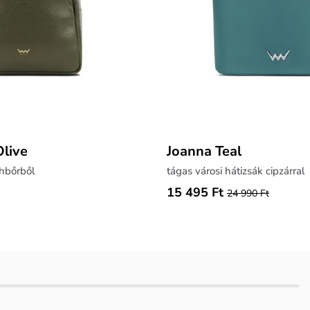
Olive
Joanna Teal
rhbőrből
tágas városi hátizsák cipzárral
15 495 Ft
24 990 Ft