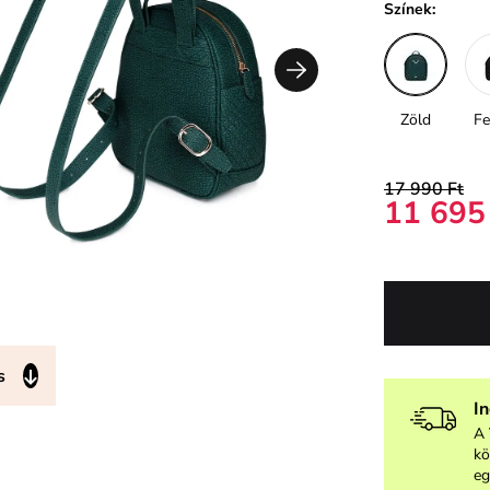
Színek:
Zöld
Fe
17 990 Ft
11 695
s
I
A 
kö
eg