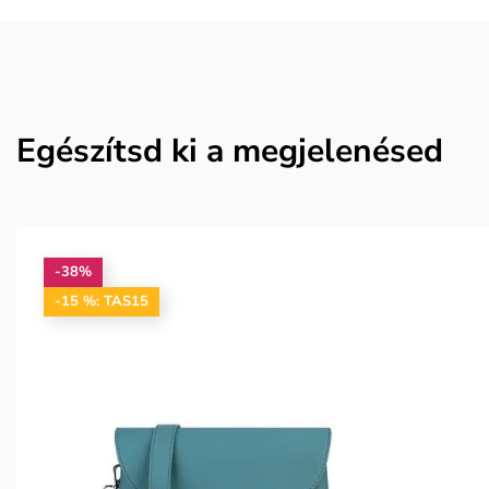
Egészítsd ki a megjelenésed
-38%
-15 %: TAS15