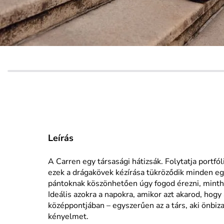
Leírás
A Carren egy társasági hátizsák. Folytatja portf
ezek a drágakövek kézírása tükröződik minden eg
pántoknak köszönhetően úgy fogod érezni, mintha
Ideális azokra a napokra, amikor azt akarod, hogy
középpontjában – egyszerűen az a társ, aki önbiza
kényelmet.