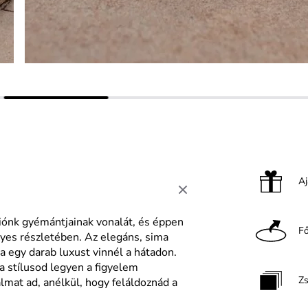
A
óliónk gyémántjainak vonalát, és éppen
F
yes részletében. Az elegáns, sima
 egy darab luxust vinnél a hátadon.
 a stílusod legyen a figyelem
Z
lmat ad, anélkül, hogy feláldoznád a