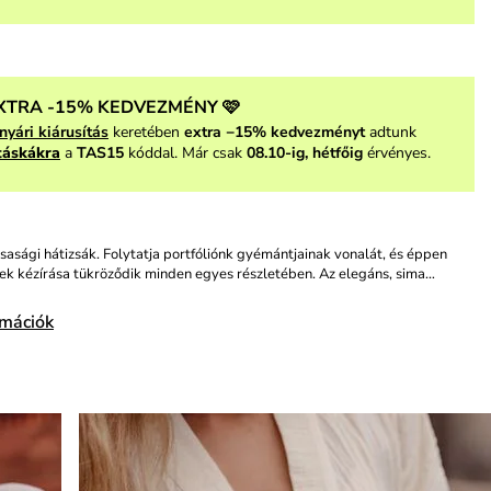
XTRA -15% KEDVEZMÉNY 🩷
nyári kiárusítás
keretében
extra −15% kedvezményt
adtunk
táskákra
a
TAS15
kóddal. Már csak
08.10-ig, hétfőig
érvényes.
sasági hátizsák. Folytatja portfóliónk gyémántjainak vonalát, és éppen
ek kézírása tükröződik minden egyes részletében. Az elegáns, sima…
rmációk