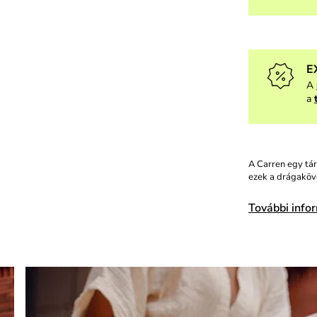
E
A
a
A Carren egy tár
ezek a drágaköv
További info