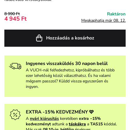
8 990 Ft
Raktáron
4 945 Ft
Megkaphatja már 08. 12.
Hozzáadás a kosárhoz
Ingyenes visszaküldés 30 napon belül
A VUCH-nál felfedezhetsz, kipróbálhatsz és több
ezer lehetőség közül választhatsz. És ha valami
mégsem passzol? Küldd vissza egyszerűen és
ingyen.
EXTRA -15% KEDVEZMÉNY 🩷
A
nyári kiárusítás
keretében
extra −15%
kedvezményt
adtunk a
táskákra
a
TAS15
kóddal.
Már csak
08.10-ig, hétfőig
érvényes.