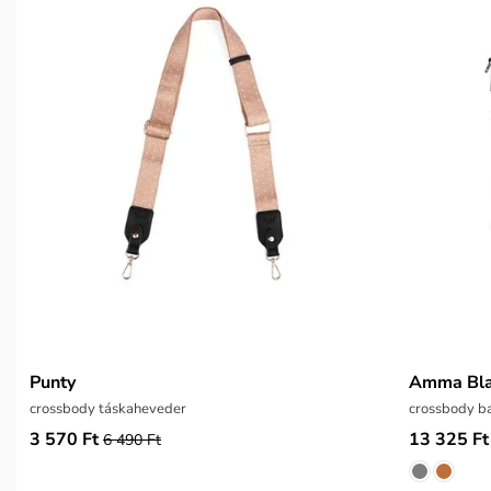
Punty
Amma Bl
crossbody táskaheveder
crossbody ba
3 570 Ft
13 325 Ft
6 490 Ft