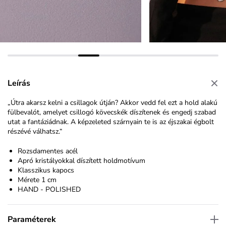
Leírás
„Útra akarsz kelni a csillagok útján? Akkor vedd fel ezt a hold alakú
fülbevalót, amelyet csillogó kövecskék díszítenek és engedj szabad
utat a fantáziádnak. A képzeleted szárnyain te is az éjszakai égbolt
részévé válhatsz.“
Rozsdamentes acél
Apró kristályokkal díszített holdmotívum
Klasszikus kapocs
Mérete 1 cm
HAND - POLISHED
Paraméterek