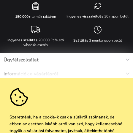
Ingyenes visszaküldés
30 napon belül
150 000+
termék raktáron
Ingyenes szállítás
20 000 Ft feletti
Szállítás
3 munkanapon belül
vásárlás esetén
Ügyfélszolgálat
Munkanapokon Hé-Pé: 8-17h óráig
Információk a vásárlásról
info@vuch.hu
Kapcsolat
Egyéb információk
+36 1 808 9989
Gyakori kérdések
Rólunk
Ne maradj le semmiről!
Anyagok és karbantartás
Karrier
Szállítás és fizetés
Újdonságok
Kedvezmények
Akció
Ajándék utalványok
Szeretnénk, ha a cookie-k csak a sütikről szólnának, de
Visszaküldés és reklamáció
ebben az esetben inkább arról van szó, hogy kellemesebbé
Vállalatok számára
Feliratkozni
tegyük a vásárlási folyamatot, javítsuk, áttekinthetőbbé