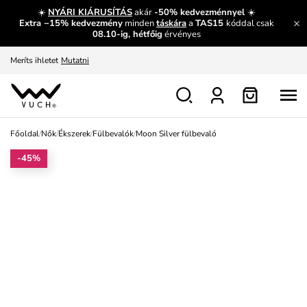
És mi az, amit máshol nem lehet megtudni?
Bővebben
☀️
NYÁRI KIÁRUSÍTÁS
akár
-50% kedvezménnyel
☀️
Extra −15% kedvezmény
minden
táskára
a
TAS15
kóddal csak
Fedezze fel velünk az újdonságokat.
Megtekintés
08.10-ig, hétfőig
érvényes
Meríts ihletet
Mutatni
Ingyenes csere és visszaküldés
Megtekintés
Főoldal
/
Nők
/
Ékszerek
/
Fülbevalók
/
Moon Silver fülbevaló
-45%