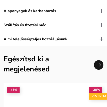
Alapanyagok és karbantartás
Szállítás és fizetési mód
A mi felelősségteljes hozzáállásunk
Egészítsd ki a
megjelenésed
-45%
-38%
-15 %: T