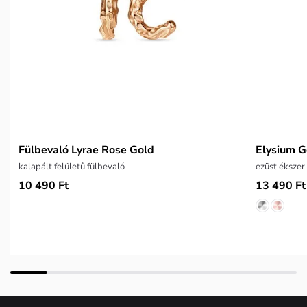
Fülbevaló Lyrae Rose Gold
Elysium G
kalapált felületű fülbevaló
ezüst ékszer
10 490 Ft
13 490 Ft