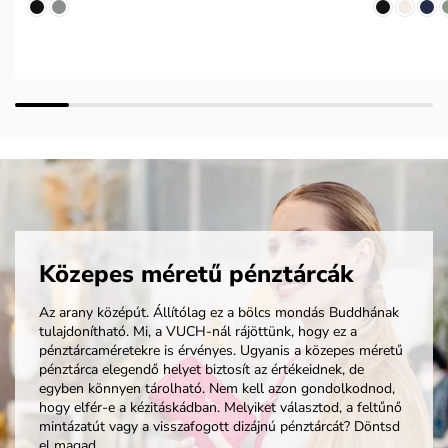
Közepes méretű pénztárcák
Az arany középút. Állítólag ez a bölcs mondás Buddhának
tulajdonítható. Mi, a VUCH-nál rájöttünk, hogy ez a
pénztárcaméretekre is érvényes. Ugyanis a közepes méretű
pénztárca elegendő helyet biztosít az értékeidnek, de
egyben könnyen tárolható. Nem kell azon gondolkodnod,
hogy elfér-e a kézitáskádban. Melyiket választod, a feltűnő
mintázatút vagy a visszafogott dizájnú pénztárcát? Döntsd
el magad.