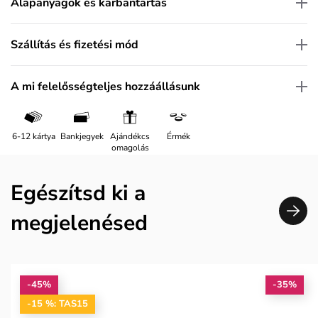
Alapanyagok és karbantartás
Szállítás és fizetési mód
A mi felelősségteljes hozzáállásunk
6-12 kártya
Bankjegyek
Ajándékcs
Érmék
omagolás
Egészítsd ki a
megjelenésed
-45%
-35%
-15 %: TAS15