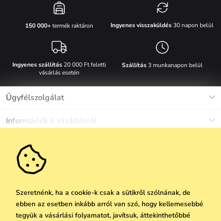
Ingyenes visszaküldés
30 napon belül
150 000+
termék raktáron
Ingyenes szállítás
20 000 Ft feletti
Szállítás
3 munkanapon belül
vásárlás esetén
Ügyfélszolgálat
Munkanapokon Hé-Pé: 8-17h óráig
Információk a vásárlásról
info@vuch.hu
Kapcsolat
Egyéb információk
+36 1 808 9989
Gyakori kérdések
Rólunk
Ne maradj le semmiről!
Anyagok és karbantartás
Karrier
Szállítás és fizetés
Újdonságok
Kedvezmények
Akció
Ajándék utalványok
Szeretnénk, ha a cookie-k csak a sütikről szólnának, de
Visszaküldés és reklamáció
ebben az esetben inkább arról van szó, hogy kellemesebbé
Vállalatok számára
Feliratkozni
tegyük a vásárlási folyamatot, javítsuk, áttekinthetőbbé