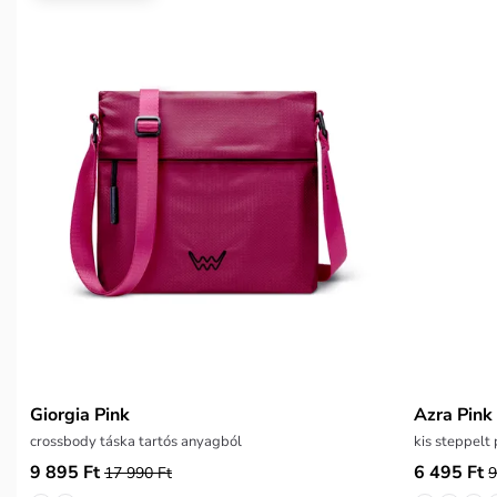
Giorgia Pink
Azra Pink
crossbody táska tartós anyagból
kis steppelt
9 895 Ft
6 495 Ft
17 990 Ft
9