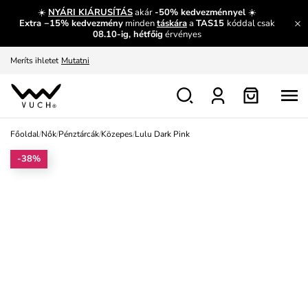
És mi az, amit máshol nem lehet megtudni?
Bővebben
☀️
NYÁRI KIÁRUSÍTÁS
akár
-50% kedvezménnyel
☀️
Extra −15% kedvezmény
minden
táskára
a
TAS15
kóddal csak
Fedezze fel velünk az újdonságokat.
Megtekintés
08.10-ig, hétfőig
érvényes
Meríts ihletet
Mutatni
Ingyenes csere és visszaküldés
Megtekintés
Főoldal
/
Nők
/
Pénztárcák
/
Közepes
/
Lulu Dark Pink
-38%