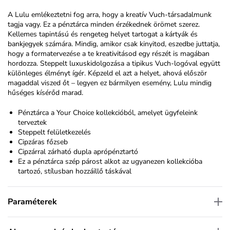
A Lulu emlékeztetni fog arra, hogy a kreatív Vuch-társadalmunk
tagja vagy. Ez a pénztárca minden érzékednek örömet szerez.
Kellemes tapintású és rengeteg helyet tartogat a kártyák és
bankjegyek számára. Mindig, amikor csak kinyitod, eszedbe juttatja,
hogy a formatervezése a te kreativitásod egy részét is magában
hordozza. Steppelt luxuskidolgozása a tipikus Vuch-logóval együtt
különleges élményt ígér. Képzeld el azt a helyet, ahová először
magaddal viszed őt – legyen ez bármilyen esemény, Lulu mindig
hűséges kísérőd marad.
Pénztárca a Your Choice kollekcióból, amelyet ügyfeleink
terveztek
Steppelt felületkezelés
Cipzáras főzseb
Cipzárral zárható dupla aprópénztartó
Ez a pénztárca szép párost alkot az ugyanezen kollekcióba
tartozó, stílusban hozzáillő táskával
Paraméterek