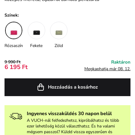
Színek:
Rózsaszín
Fekete
Zöld
9 990 Ft
Raktáron
6 195 Ft
Megkaphatja már 08. 12.
Hozzáadás a kosárhoz
Ingyenes visszaküldés 30 napon belül
A VUCH-nál felfedezhetsz, kipróbálhatsz és több
ezer lehetőség közül választhatsz. És ha valami
mégsem passzol? Küldd vissza egyszerűen és