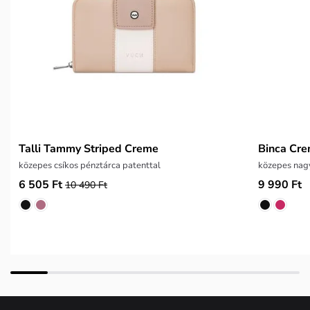
Talli Tammy Striped Creme
Binca Cr
közepes csíkos pénztárca patenttal
közepes nag
6 505 Ft
9 990 Ft
10 490 Ft