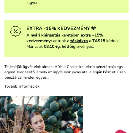
ingyen.
EXTRA -15% KEDVEZMÉNY 🩷
A
nyári kiárusítás
keretében
extra −15%
kedvezményt
adtunk a
táskákra
a
TAS15
kóddal.
Már csak
08.10-ig, hétfőig
érvényes.
Teljesítjük ügyfeleink álmait. A Your Choice kollekció pénztárcája egy
egyedi kiegészítő, amely az ügyfeleink javaslatai alapján készült. Ezen
pénztárca minden egyes…
További információk