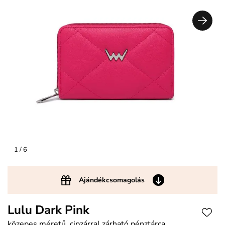
1
/ 6
Ajándékcsomagolás
Lulu Dark Pink
közepes méretű, cipzárral zárható pénztárca