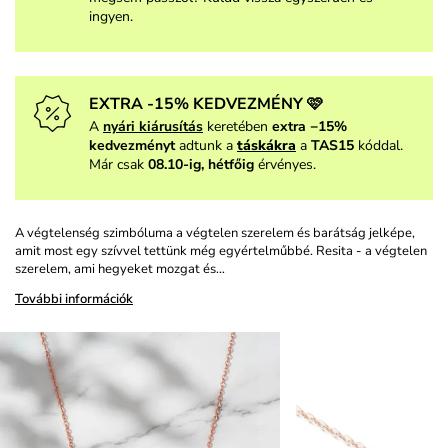
ingyen.
EXTRA -15% KEDVEZMÉNY 🩷
A
nyári kiárusítás
keretében
extra −15%
kedvezményt
adtunk a
táskákra
a
TAS15
kóddal.
Már csak
08.10-ig, hétfőig
érvényes.
A végtelenség szimbóluma a végtelen szerelem és barátság jelképe,
amit most egy szívvel tettünk még egyértelműbbé. Resita - a végtelen
szerelem, ami hegyeket mozgat és…
További információk