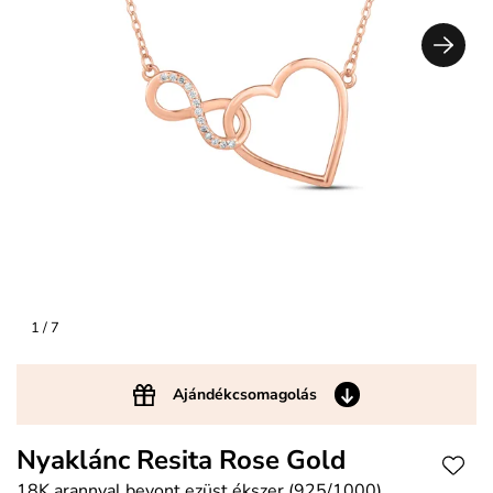
1
/ 7
Ajándékcsomagolás
Nyaklánc Resita Rose Gold
18K arannyal bevont ezüst ékszer (925/1000),