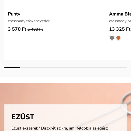
Punty
Amma Bl
crossbody táskaheveder
crossbody ba
3 570 Ft
13 325 Ft
6 490 Ft
EZÜST
Ezüst ékszerek? Diszkrét szikra, ami feldobja az egész