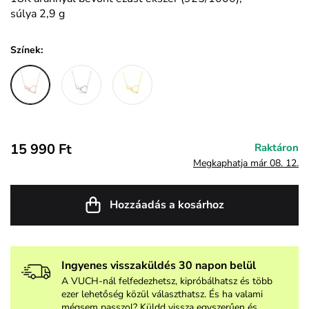
súlya 2,9 g
Színek:
15 990 Ft
Raktáron
Megkaphatja már 08. 12.
Hozzáadás a kosárhoz
Ingyenes visszaküldés 30 napon belül
A VUCH-nál felfedezhetsz, kipróbálhatsz és több
ezer lehetőség közül választhatsz. És ha valami
mégsem passzol? Küldd vissza egyszerűen és