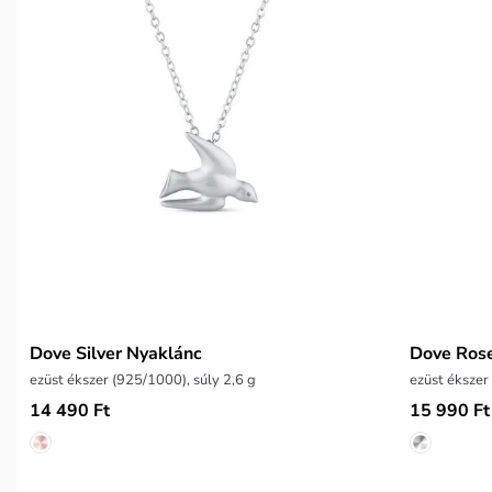
Dove Silver Nyaklánc
Dove Ros
ezüst ékszer (925/1000), súly 2,6 g
14 490 Ft
15 990 Ft