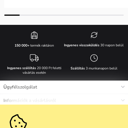
Ingyenes visszaküldés
30 napon belül
150 000+
termék raktáron
Ingyenes szállítás
20 000 Ft feletti
Szállítás
3 munkanapon belül
vásárlás esetén
Ügyfélszolgálat
Munkanapokon Hé-Pé: 8-17h óráig
Információk a vásárlásról
info@vuch.hu
Kapcsolat
Egyéb információk
+36 1 808 9989
Gyakori kérdések
Rólunk
Ne maradj le semmiről!
Anyagok és karbantartás