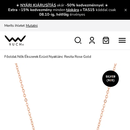
És mi az, amit máshol nem lehet megtudni?
Bővebben
☀️
NYÁRI KIÁRUSÍTÁS
akár
-50% kedvezménnyel
☀️
Extra −15% kedvezmény
minden
táskára
a
TAS15
kóddal csak
Fedezze fel velünk az újdonságokat.
Megtekintés
08.10-ig, hétfőig
érvényes
Meríts ihletet
Mutatni
Ingyenes csere és visszaküldés
Megtekintés
Főoldal
/
Nők
/
Ékszerek
/
Ezüst
/
Nyaklánc Resita Rose Gold