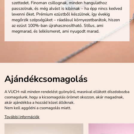
szettedet. Finoman csillognak, minden hangulathoz
passzolnak, és még alvást is kibírnak – ha épp nincs kedved
levenni őket. Prémium ezüstből készülnek, így évekig
megőrzik szépségüket – ráadásul környezetbarátok, hiszen
az ezüst 100%-ban újrahasznosítható. Stílus, ami
megmarad, és lelkiismeret, ami nyugodt marad.
Ajándékcsomagolás
A VUCH-nál minden rendelést gyönyörű, masnival ellátott díszdobozba
csomagolunk, hogy a kicsomagolás örömet okozzon, akár magadnak,
akár ajándékba a hozzád közel állóknak.
Nem kell aggódni a csomagolás miatt.
További információk