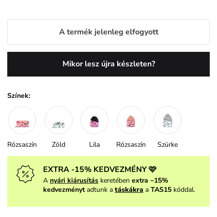
A termék jelenleg elfogyott
Mikor lesz újra készleten?
Színek:
Rózsaszín
Zöld
Lila
Rózsaszín
Szürke
EXTRA -15% KEDVEZMÉNY 🩷
A
nyári kiárusítás
keretében
extra −15%
kedvezményt
adtunk a
táskákra
a
TAS15
kóddal.