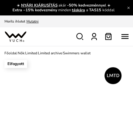
☀️
NYÁRI KIÁRUSÍTÁS
akár
-50% kedvezménnye
l ☀️
Fedezze fel velünk az újdonságokat.
Megtekintés
Extra −15% kedvezmény
minden
táskára
a
TAS15
kóddal
Meríts ihletet
Mutatni
Ingyenes csere és visszaküldés
Megtekintés
Főoldal
/
Nők
/
Limited
/
Limited archive
/
Swimmers wallet
Elfogyott