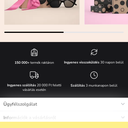
Ingyenes visszaküldés
30 napon belül
150 000+
termék raktáron
Ingyenes szállítás
20 000 Ft feletti
Szállítás
3 munkanapon belül
vásárlás esetén
Ügyfélszolgálat
Munkanapokon Hé-Pé: 8-17h óráig
Információk a vásárlásról
info@vuch.hu
Kapcsolat