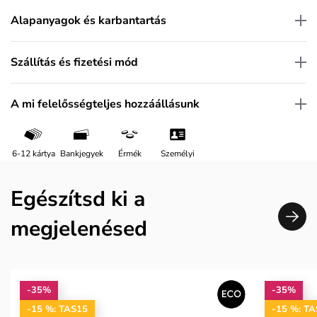
Alapanyagok és karbantartás
Szállítás és fizetési mód
A mi felelősségteljes hozzáállásunk
6-12 kártya
Bankjegyek
Érmék
Személyi
Egészítsd ki a
megjelenésed
-35%
-35%
-15 %: TAS15
-15 %: T