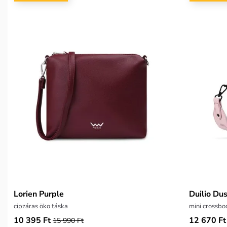
Lorien Purple
Duilio Dus
cipzáras öko táska
mini crossbo
10 395 Ft
12 670 Ft
15 990 Ft