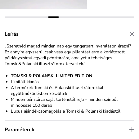
Leírás
„Szeretnéd magad minden nap egy tengerparti nyaraláson érezni?
Ez annyira egyszerű, csak vess egy pillantást erre a korlátozott
példányszámú egyedi pénztárcára, amelyet a tehetséges
Tomski&Polanski illusztrátorok terveztek.“
TOMSKI & POLANSKI LIMITED EDITION
Limitált kiadás
A termékek
Tomski és Polanski
illusztrátorokkal
együttműködésben készültek
Minden pénztárca saját történetét rejti – minden színből
mindössze 150 darab
Luxus ajándékcsomagolás a Tomski & Polanski kiadástól
Paraméterek