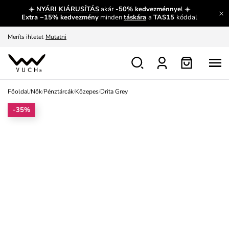
☀️
NYÁRI KIÁRUSÍTÁS
akár
-50% kedvezménnye
l ☀️
Fedezze fel velünk az újdonságokat.
Megtekintés
Extra −15% kedvezmény
minden
táskára
a
TAS15
kóddal
Meríts ihletet
Mutatni
Ingyenes csere és visszaküldés
Megtekintés
Főoldal
/
Nők
/
Pénztárcák
/
Közepes
/
Drita Grey
-35%