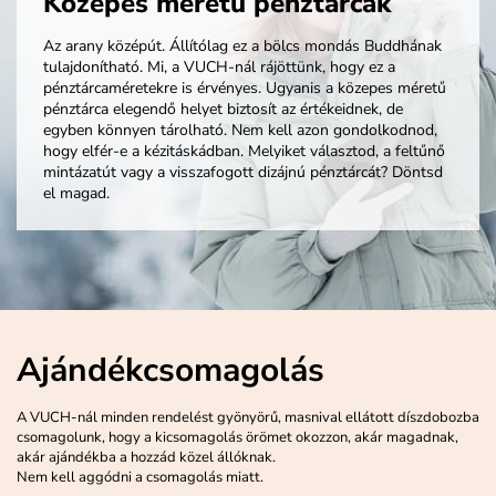
Közepes méretű pénztárcák
Az arany középút. Állítólag ez a bölcs mondás Buddhának
tulajdonítható. Mi, a VUCH-nál rájöttünk, hogy ez a
pénztárcaméretekre is érvényes. Ugyanis a közepes méretű
pénztárca elegendő helyet biztosít az értékeidnek, de
egyben könnyen tárolható. Nem kell azon gondolkodnod,
hogy elfér-e a kézitáskádban. Melyiket választod, a feltűnő
mintázatút vagy a visszafogott dizájnú pénztárcát? Döntsd
el magad.
Ajándékcsomagolás
A VUCH-nál minden rendelést gyönyörű, masnival ellátott díszdobozba
csomagolunk, hogy a kicsomagolás örömet okozzon, akár magadnak,
akár ajándékba a hozzád közel állóknak.
Nem kell aggódni a csomagolás miatt.