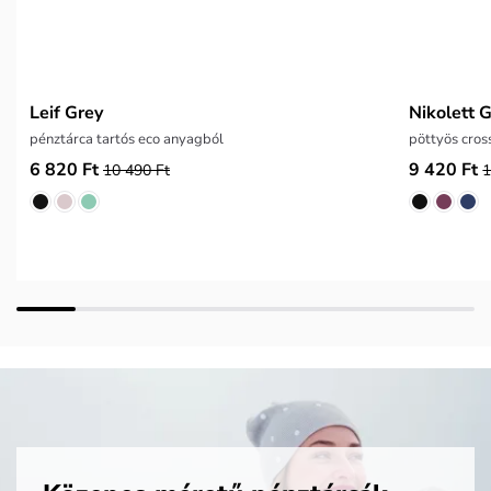
Leif Grey
Nikolett 
pénztárca tartós eco anyagból
pöttyös cro
6 820 Ft
9 420 Ft
10 490 Ft
1