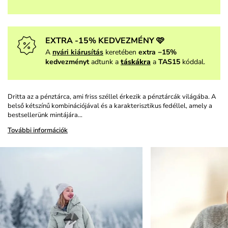
EXTRA -15% KEDVEZMÉNY 🩷
A
nyári kiárusítás
keretében
extra −15%
kedvezményt
adtunk a
táskákra
a
TAS15
kóddal.
Dritta az a pénztárca, ami friss széllel érkezik a pénztárcák világába. A
belső kétszínű kombinációjával és a karakterisztikus fedéllel, amely a
bestsellerünk mintájára…
További információk