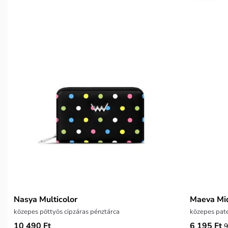
Nasya Multicolor
Maeva Mi
közepes pöttyös cipzáras pénztárca
közepes pat
10 490 Ft
6 195 Ft
9