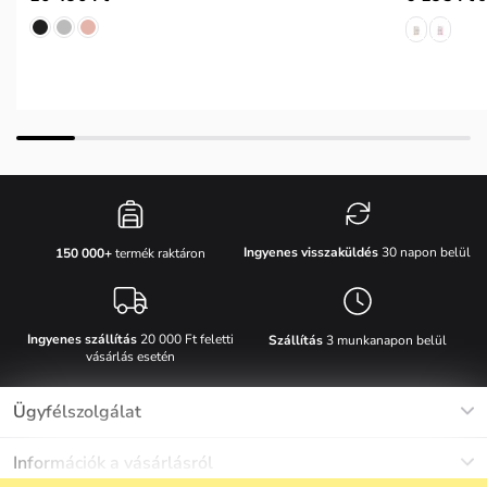
Ingyenes visszaküldés
30 napon belül
150 000+
termék raktáron
Ingyenes szállítás
20 000 Ft feletti
Szállítás
3 munkanapon belül
vásárlás esetén
Ügyfélszolgálat
Munkanapokon Hé-Pé: 8-17h óráig
Információk a vásárlásról
info@vuch.hu