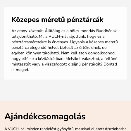
Közepes méretű pénztárcák
Az arany középút. Állítólag ez a bölcs mondás Buddhának
tulajdonítható. Mi, a VUCH-nál rájöttünk, hogy ez a
pénztárcaméretekre is érvényes. Ugyanis a közepes méretű
pénztárca elegendő helyet biztosít az értékeidnek, de
egyben könnyen tárolható. Nem kell azon gondolkodnod,
hogy elfér-e a kézitáskádban. Melyiket választod, a feltűnő
mintázatút vagy a visszafogott dizájnú pénztárcát? Döntsd
el magad.
Ajándékcsomagolás
A VUCH-nál minden rendelést gyönyörű, masnival ellátott díszdobozba