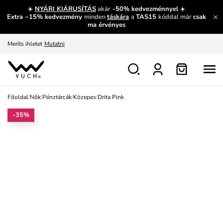
És mi az, amit máshol nem lehet megtudni?
Bővebben
☀️
NYÁRI KIÁRUSÍTÁS
akár
-50% kedvezménnyel
☀️
Extra −15% kedvezmény
minden
táskára
a
TAS15
kóddal már
csak
Fedezze fel velünk az újdonságokat.
Megtekintés
ma érvényes
Meríts ihletet
Mutatni
Ingyenes csere és visszaküldés
Megtekintés
Főoldal
/
Nők
/
Pénztárcák
/
Közepes
/
Drita Pink
-35%