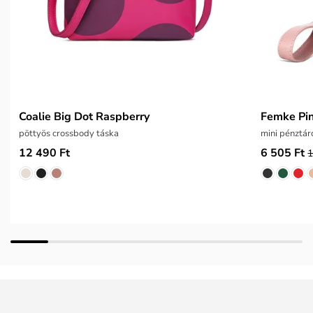
Coalie Big Dot Raspberry
Femke Pi
pöttyös crossbody táska
mini pénztár
12 490 Ft
6 505 Ft
1