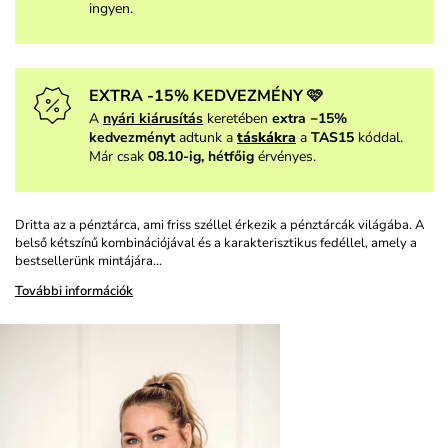
ingyen.
EXTRA -15% KEDVEZMÉNY 🩷
A
nyári kiárusítás
keretében
extra −15%
kedvezményt
adtunk a
táskákra
a
TAS15
kóddal.
Már csak
08.10-ig, hétfőig
érvényes.
Dritta az a pénztárca, ami friss széllel érkezik a pénztárcák világába. A
belső kétszínű kombinációjával és a karakterisztikus fedéllel, amely a
bestsellerünk mintájára…
További információk