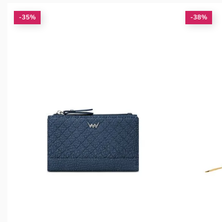
-35%
-38%