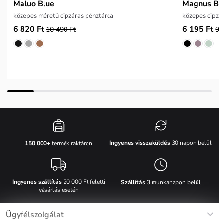
Maluo Blue
Magnus 
közepes méretű cipzáras pénztárca
közepes cipz
6 820 Ft
6 195 Ft
10 490 Ft
9
Ingyenes visszaküldés
30 napon belül
150 000+
termék raktáron
Ingyenes szállítás
20 000 Ft feletti
Szállítás
3 munkanapon belül
vásárlás esetén
Ügyfélszolgálat