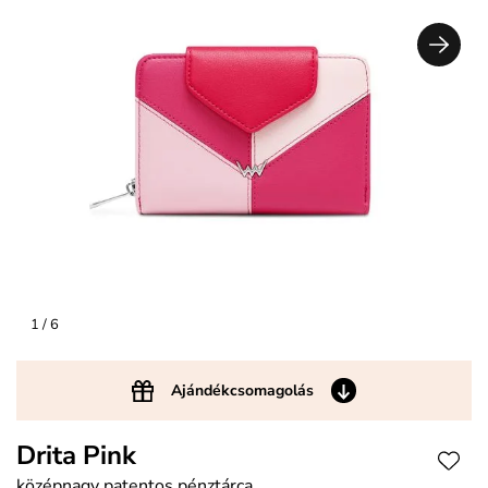
1
/ 6
Ajándékcsomagolás
Drita Pink
középnagy patentos pénztárca