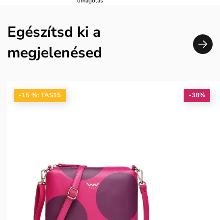
omagolás
Egészítsd ki a
megjelenésed
-15 %: TAS15
-38%