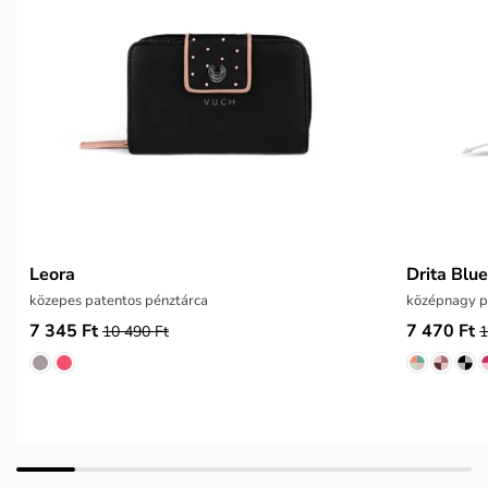
Leora
Drita Blu
közepes patentos pénztárca
középnagy p
7 345 Ft
7 470 Ft
10 490 Ft
1