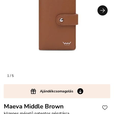
1
/ 5
Ajándékcsomagolás
Maeva Middle Brown
közepes méretű patentos pénztárca