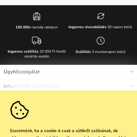
Ingyenes visszaküldés
30 napon belül
150 000+
termék raktáron
Ingyenes szállítás
20 000 Ft feletti
Szállítás
3 munkanapon belül
vásárlás esetén
Ügyfélszolgálat
Munkanapokon Hé-Pé: 8-17h óráig
Információk a vásárlásról
info@vuch.hu
Kapcsolat
Egyéb információk
+36 1 808 9989
Gyakori kérdések
Rólunk
Ne maradj le semmiről!
Anyagok és karbantartás
Karrier
Szállítás és fizetés
Újdonságok
Kedvezmények
Akció
Ajándék utalványok
Szeretnénk, ha a cookie-k csak a sütikről szólnának, de
Visszaküldés és reklamáció