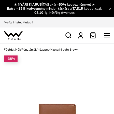
És mi az, amit máshol nem lehet megtudni?
Bővebben
☀️
NYÁRI KIÁRUSÍTÁS
akár
-50% kedvezménnyel
☀️
Extra −15% kedvezmény
minden
táskára
a
TAS15
kóddal csak
Fedezze fel velünk az újdonságokat.
Megtekintés
08.10-ig, hétfőig
érvényes
Meríts ihletet
Mutatni
Ingyenes csere és visszaküldés
Megtekintés
Főoldal
/
Nők
/
Pénztárcák
/
Közepes
/
Maeva Middle Brown
-38%