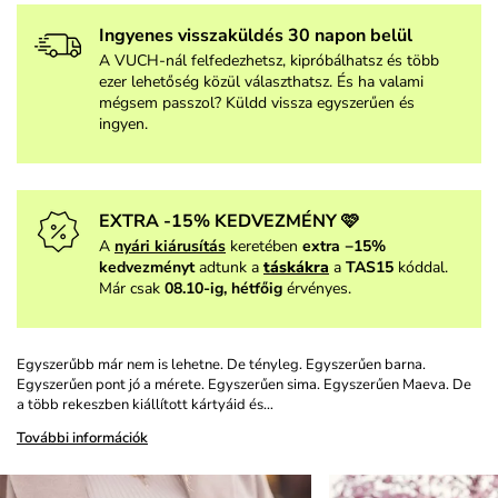
Ingyenes visszaküldés 30 napon belül
A VUCH-nál felfedezhetsz, kipróbálhatsz és több
ezer lehetőség közül választhatsz. És ha valami
mégsem passzol? Küldd vissza egyszerűen és
ingyen.
EXTRA -15% KEDVEZMÉNY 🩷
A
nyári kiárusítás
keretében
extra −15%
kedvezményt
adtunk a
táskákra
a
TAS15
kóddal.
Már csak
08.10-ig, hétfőig
érvényes.
Egyszerűbb már nem is lehetne. De tényleg. Egyszerűen barna.
Egyszerűen pont jó a mérete. Egyszerűen sima. Egyszerűen Maeva. De
a több rekeszben kiállított kártyáid és…
További információk