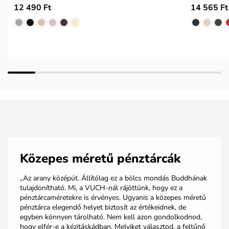
12 490 Ft
14 565 Ft
Közepes méretű pénztárcák
„Az arany középút. Állítólag ez a bölcs mondás Buddhának
tulajdonítható. Mi, a VUCH-nál rájöttünk, hogy ez a
pénztárcaméretekre is érvényes. Ugyanis a közepes méretű
pénztárca elegendő helyet biztosít az értékeidnek, de
egyben könnyen tárolható. Nem kell azon gondolkodnod,
hogy elfér-e a kézitáskádban. Melyiket választod, a feltűnő