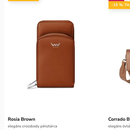
-15 %: T
Rosia Brown
Corrado 
elegáns crossbody pénztárca
elegáns övtá