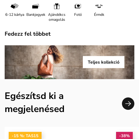
6-12 kártya
Bankjegyek
Ajándékcs
Fotó
Érmék
omagolás
Fedezz fel többet
Teljes kollekció
Egészítsd ki a
megjelenésed
-15 %: TAS15
-38%