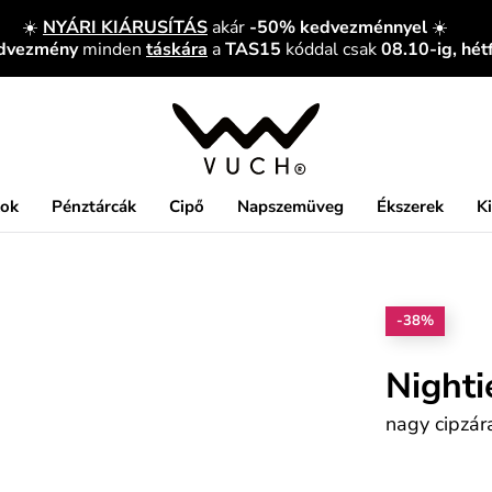
☀️
NYÁRI KIÁRUSÍTÁS
akár
-50% kedvezménnyel
☀️
edvezmény
minden
táskára
a
TAS15
kóddal csak
08.10-ig, hét
kok
Pénztárcák
Cipő
Napszemüveg
Ékszerek
K
-38%
Nighti
nagy cipzár