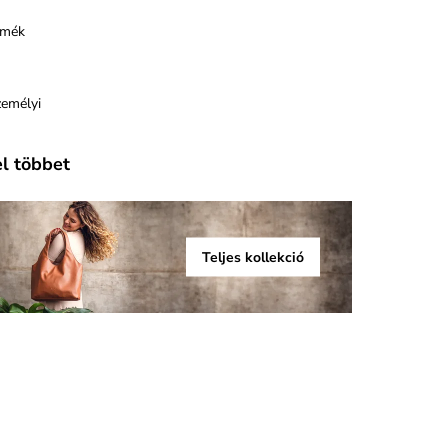
rmék
zemélyi
el többet
Teljes kollekció