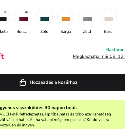
kete
Borszín
Zöld
Sárga
Zöld
Bézs
Raktáron
Ft
Megkaphatja már 08. 12.
Hozzáadás a kosárhoz
ngyenes visszaküldés 30 napon belül
VUCH-nál felfedezhetsz, kipróbálhatsz és több ezer lehetőség
zül választhatsz. És ha valami mégsem passzol? Küldd vissza
yszerűen és ingyen.