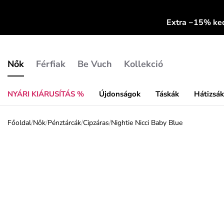
Extra −15% k
Nők
Férfiak
Be Vuch
Kollekció
NYÁRI KIÁRUSÍTÁS %
Újdonságok
Táskák
Hátizsá
Főoldal
/
Nők
/
Pénztárcák
/
Cipzáras
/
Nightie Nicci Baby Blue