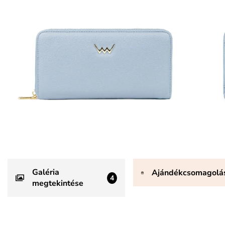
Galéria
Ajándékcsomagolá
4
megtekintése