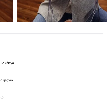
12 kártya
ankjegyek
otó