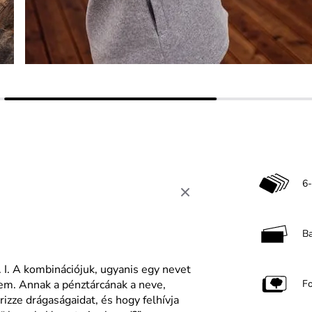
6-
B
. I. A kombinációjuk, ugyanis egy nevet
vem. Annak a pénztárcának a neve,
F
izze drágaságaidat, és hogy felhívja