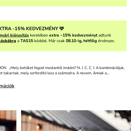
XTRA -15% KEDVEZMÉNY 🩷
nyári kiárusítás
keretében
extra −15% kedvezményt
adtunk
táskákra
a
TAS15
kóddal. Már csak
08.10-ig, hétfőig
érvényes.
N „Mely betűket fogod mostantól imádni? N. I. C. C. I. A kombinációjuk,
t takarnak, mely sorfordító lesz a számodra. A nevem. Annak a…
rmációk