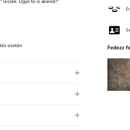
“ leszek. Ugye te is akarod?”
É
S
ztés esetén
Fedezz f