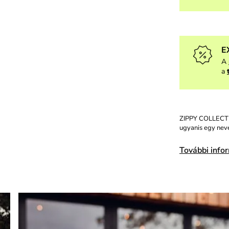
E
A
a
ZIPPY COLLECTIO
ugyanis egy neve
További info