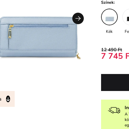
Színek:
Kék
Fe
12 490 Ft
7 745 
s
I
A 
kö
eg