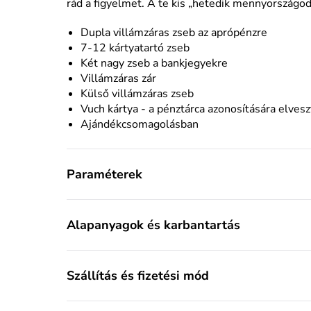
rád a figyelmet. A te kis „hetedik mennyországod
Dupla villámzáras zseb az aprópénzre
7-12 kártyatartó zseb
Két nagy zseb a bankjegyekre
Villámzáras zár
Külső villámzáras zseb
Vuch kártya - a pénztárca azonosítására elves
Ajándékcsomagolásban
Paraméterek
Alapanyagok és karbantartás
Szállítás és fizetési mód