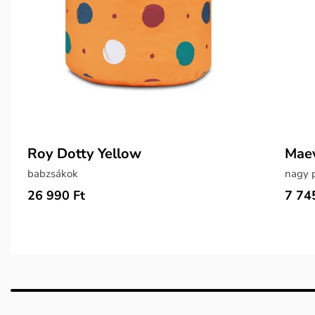
Roy Dotty Yellow
Maev
babzsákok
nagy 
26 990 Ft
7 74