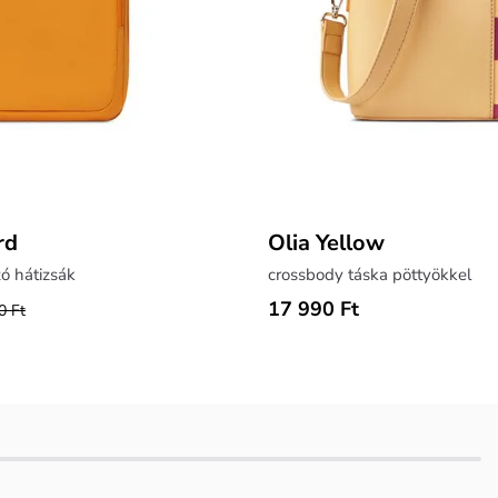
rd
Olia Yellow
ó hátizsák
crossbody táska pöttyökkel
17 990 Ft
0 Ft