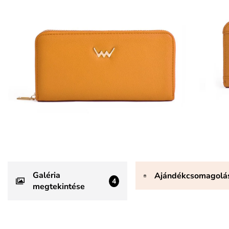
Galéria
Ajándékcsomagolá
4
megtekintése