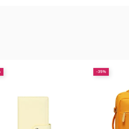
%
-35%