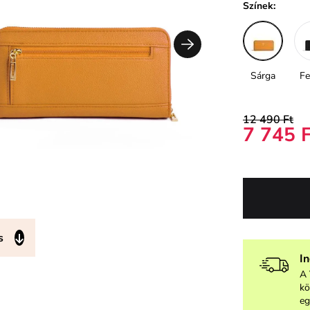
Színek:
Sárga
Fe
12 490 Ft
7 745 
s
I
A 
kö
eg