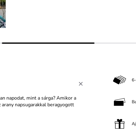
6-
ban napodat, mint a sárga? Amikor a
B
z arany napsugarakkal beragyogott
A