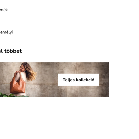
rmék
zemélyi
el többet
Teljes kollekció