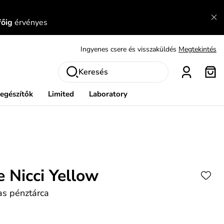
Fedezze fel velünk az újdonságokat.
Megtekintés
főig
érvényes
Meríts ihletet
Mutatni
Ingyenes csere és visszaküldés
Megtekintés
Keresés
iegészítők
Limited
Laboratory
e Nicci Yellow
as pénztárca