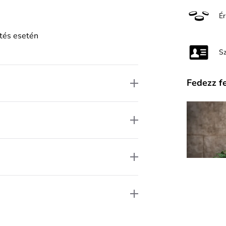
É
ztés esetén
S
Fedezz f