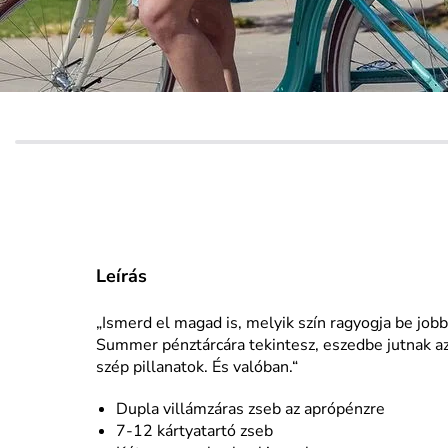
Leírás
„Ismerd el magad is, melyik szín ragyogja be job
Summer pénztárcára tekintesz, eszedbe jutnak a
szép pillanatok. És valóban.“
Dupla villámzáras zseb az aprópénzre
7-12 kártyatartó zseb