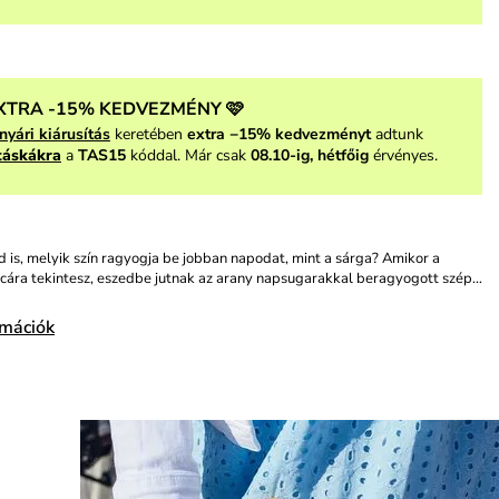
XTRA -15% KEDVEZMÉNY 🩷
nyári kiárusítás
keretében
extra −15% kedvezményt
adtunk
táskákra
a
TAS15
kóddal. Már csak
08.10-ig, hétfőig
érvényes.
 is, melyik szín ragyogja be jobban napodat, mint a sárga? Amikor a
ára tekintesz, eszedbe jutnak az arany napsugarakkal beragyogott szép…
rmációk