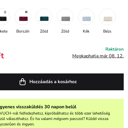
kete
Borszín
Zöld
Zöld
Kék
Bézs
Raktáron
Ft
Megkaphatja már 08. 12.
Hozzáadás a kosárhoz
ngyenes visszaküldés 30 napon belül
VUCH-nál felfedezhetsz, kipróbálhatsz és több ezer lehetőség
zül választhatsz. És ha valami mégsem passzol? Küldd vissza
yszerűen és ingyen.