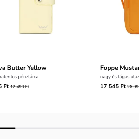
a Butter Yellow
Foppe Musta
patentos pénztárca
nagy és tágas utaz
5 Ft
17 545 Ft
12 490 Ft
26 99