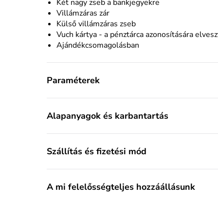
Két nagy zseb a bankjegyekre
Villámzáras zár
Külső villámzáras zseb
Vuch kártya - a pénztárca azonosítására elves
Ajándékcsomagolásban
Paraméterek
Alapanyagok és karbantartás
Szállítás és fizetési mód
A mi felelősségteljes hozzáállásunk