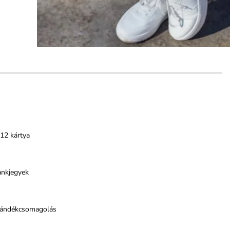
12 kártya
ankjegyek
jándékcsomagolás