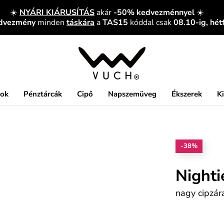
☀️
NYÁRI KIÁRUSÍTÁS
akár
-50% kedvezménnyel
☀️
edvezmény
minden
táskára
a
TAS15
kóddal csak
08.10-ig, hét
kok
Pénztárcák
Cipő
Napszemüveg
Ékszerek
K
-38%
Nighti
nagy cipzár