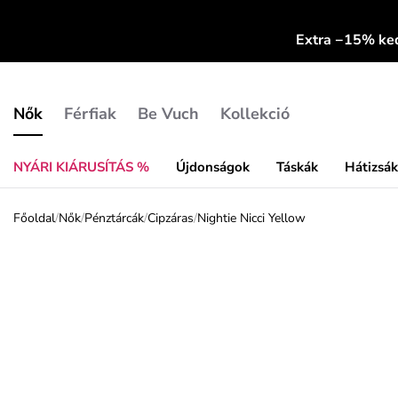
Extra −15% k
Nők
Férfiak
Be Vuch
Kollekció
NYÁRI KIÁRUSÍTÁS %
Újdonságok
Táskák
Hátizsá
Főoldal
/
Nők
/
Pénztárcák
/
Cipzáras
/
Nightie Nicci Yellow