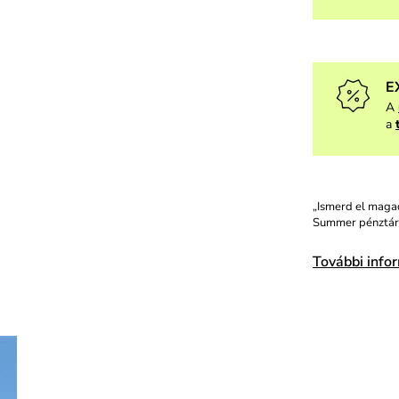
E
A
a
„Ismerd el magad
Summer pénztárc
További info